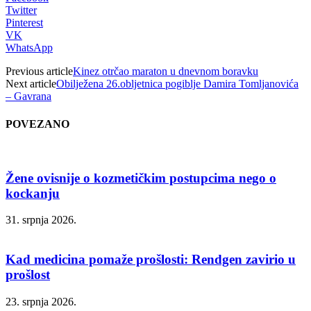
Twitter
Pinterest
VK
WhatsApp
Previous article
Kinez otrčao maraton u dnevnom boravku
Next article
Obilježena 26.obljetnica pogiblje Damira Tomljanovića
– Gavrana
POVEZANO
Žene ovisnije o kozmetičkim postupcima nego o
kockanju
31. srpnja 2026.
Kad medicina pomaže prošlosti: Rendgen zavirio u
prošlost
23. srpnja 2026.