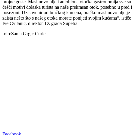
brojne goste. Maslinovo ulje i autohtona otočka gastronomija sve su
češći motivi dolaska turista na naše prekrasan otok, posebno u pred i
posezoni. Uz suvenir od bračkog kamena, bračko maslinovo ulje je
zaista nešto što s našeg otoka morate ponijeti svojim kućama“, ističe
Ive Cvitanić, direktor TZ grada Supetra.
foto:Sanja Grgic Curic
00:00
Facebook