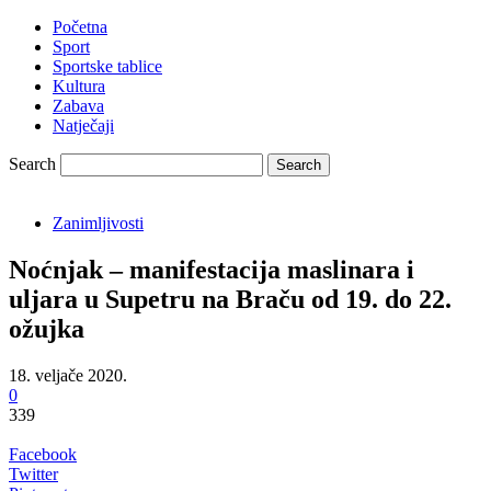
Početna
Sport
Sportske tablice
Kultura
Zabava
Natječaji
Search
Zanimljivosti
Noćnjak – manifestacija maslinara i
uljara u Supetru na Braču od 19. do 22.
ožujka
18. veljače 2020.
0
339
Facebook
Twitter