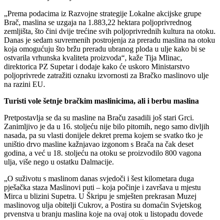
„Prema podacima iz Razvojne strategije Lokalne akcijske grupe
Brač, maslina se uzgaja na 1.883,22 hektara poljoprivrednog
zemljišta, što čini dvije trećine svih poljoprivrednih kultura na otoku.
Danas je sedam suvremenih postrojenja za preradu maslina na otoku
koja omogućuju što bržu preradu ubranog ploda u ulje kako bi se
ostvarila vrhunska kvaliteta proizvoda“, kaže Tija Mlinac,
direktorica PZ Supetar i dodaje kako će uskoro Ministarstvo
poljoprivrede zatražiti oznaku izvornosti za Bračko maslinovo ulje
na razini EU.
Turisti vole šetnje bračkim maslinicima, ali i berbu maslina
Pretpostavlja se da su masline na Braču zasadili još stari Grci.
Zanimljivo je da u 16. stoljeću nije bilo pitomih, nego samo divljih
nasada, pa su vlasti donijele dekret prema kojem se svatko tko je
uništio drvo masline kažnjavao izgonom s Brača na čak deset
godina, a već u 18. stoljeću na otoku se proizvodilo 800 vagona
ulja, više nego u ostatku Dalmacije.
„O suživotu s maslinom danas svjedoči i šest kilometara duga
pješačka staza Maslinovi puti – koja počinje i završava u mjestu
Mirca u blizini Supetra. U Škripu je smješten prekrasan Muzej
maslinovog ulja obitelji Cukrov, a Postira su domaćin Svjetskog
prvenstva u branju maslina koje na ovaj otok u listopadu dovede