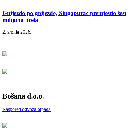
Gnijezdo po gnijezdo, Singapurac premjestio šest
milijuna pčela
2. srpnja 2026.
Bošana d.o.o.
Raspored odvoza otpada