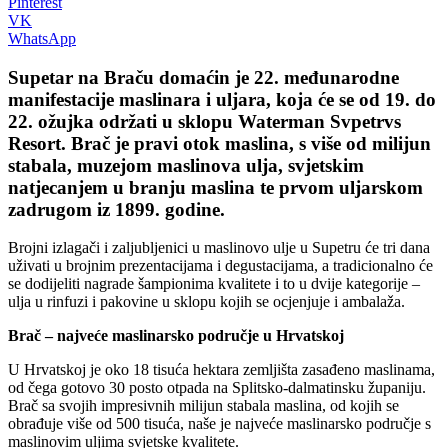
Pinterest
VK
WhatsApp
Supetar na Braču domaćin je 22. međunarodne
manifestacije maslinara i uljara, koja će se od 19. do
22. ožujka održati u sklopu Waterman Svpetrvs
Resort. Brač je pravi otok maslina, s više od milijun
stabala, muzejom maslinova ulja, svjetskim
natjecanjem u branju maslina te prvom uljarskom
zadrugom iz 1899. godine.
Brojni izlagači i zaljubljenici u maslinovo ulje u Supetru će tri dana
uživati u brojnim prezentacijama i degustacijama, a tradicionalno će
se dodijeliti nagrade šampionima kvalitete i to u dvije kategorije –
ulja u rinfuzi i pakovine u sklopu kojih se ocjenjuje i ambalaža.
Brač – najveće maslinarsko područje u Hrvatskoj
U Hrvatskoj je oko 18 tisuća hektara zemljišta zasađeno maslinama,
od čega gotovo 30 posto otpada na Splitsko-dalmatinsku županiju.
Brač sa svojih impresivnih milijun stabala maslina, od kojih se
obrađuje više od 500 tisuća, naše je najveće maslinarsko područje s
maslinovim uljima svjetske kvalitete.