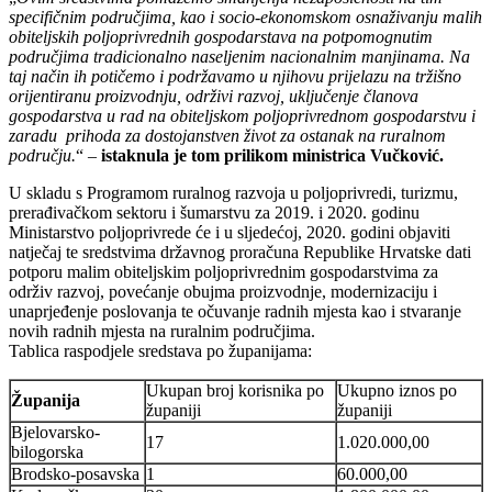
specifičnim područjima, kao i socio-ekonomskom osnaživanju malih
obiteljskih poljoprivrednih gospodarstava na potpomognutim
područjima tradicionalno naseljenim nacionalnim manjinama. Na
taj način ih potičemo i podržavamo u njihovu prijelazu na tržišno
orijentiranu proizvodnju, održivi razvoj, uključenje članova
gospodarstva u rad na obiteljskom poljoprivrednom gospodarstvu i
zaradu prihoda za dostojanstven život za ostanak na ruralnom
području.
“ –
istaknula je tom prilikom ministrica Vučković.
U skladu s Programom ruralnog razvoja u poljoprivredi, turizmu,
prerađivačkom sektoru i šumarstvu za 2019. i 2020. godinu
Ministarstvo poljoprivrede će i u sljedećoj, 2020. godini objaviti
natječaj te sredstvima državnog proračuna Republike Hrvatske dati
potporu malim obiteljskim poljoprivrednim gospodarstvima za
održiv razvoj, povećanje obujma proizvodnje, modernizaciju i
unaprjeđenje poslovanja te očuvanje radnih mjesta kao i stvaranje
novih radnih mjesta na ruralnim područjima.
Tablica raspodjele sredstava po županijama:
Ukupan broj korisnika po
Ukupno iznos po
Županija
županiji
županiji
Bjelovarsko-
17
1.020.000,00
bilogorska
Brodsko-posavska
1
60.000,00