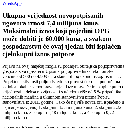
WhatsApp
Ukupna vrijednost novopotpisanih
ugovora iznosi 7,4 milijuna kuna.
Maksimalni iznos koji pojedini OPG
može dobiti je 60.000 kuna, a svakom
gospodarstvu će ovaj tjedan biti isplaćen
cjelokupni iznos potpore
Prijavu na ovaj natječaj mogla su podnijeti obiteljska poljoprivredna
gospodarstva upisana u Upisnik poljoprivrednika, ekonomske
veličine od 500 do 4.999 eura standardnog ekonomskog rezultata.
Projektne aktivnosti poljoprivrednika provest će se na područjima
jedinica lokalne samouprave koje ulaze u prve četiri skupine prema
vrijednosti indeksa razvijenosti i s udjelom više od 5 % pripadnika
nacionalnih manjina u ukupnom stanovništvu prema Popisu
stanovništva iz 2011. godine. Tako će najviše novca biti isplaćeno u
najmanje razvijenoj 1. skupini i to 3 milijuna kuna, 2. skupini 2,22
milijuna kuna, 3. skupini 1,48 milijuna kuna, a 4. skupini 0,72
milijuna kuna.
„
Ovim sredstvima pomažemo smanjenju nezaposlenosti na tim