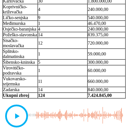
Karlovačka
30
1.800.000,00
Koprivničko-
4
240.000,00
križevačka
Ličko-senjska
9
540.000,00
Međimurska
1
46.470,00
Osječko-baranjska
4
240.000,00
Požeško-slavonska
14
839.375,00
Sisačko-
12
720.000,00
moslavačka
Splitsko-
1
59.000,00
dalmatinska
Šibensko-kninska
5
300.000,00
Virovitičko-
1
60.000,00
podravska
Vukovarsko-
11
660.000,00
srijemska
Zadarska
14
840.000,00
Ukupni zbroj
124
7.424.845,00
00:00