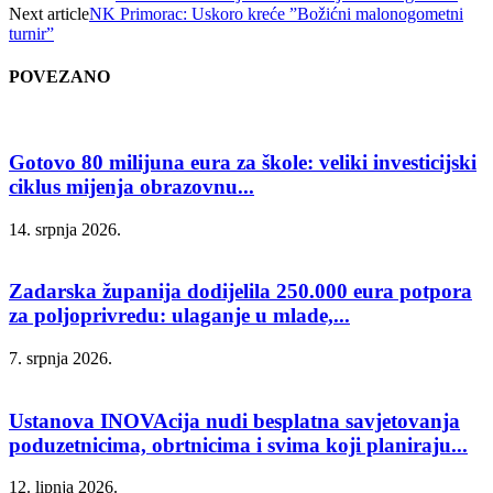
Next article
NK Primorac: Uskoro kreće ”Božićni malonogometni
turnir”
POVEZANO
Gotovo 80 milijuna eura za škole: veliki investicijski
ciklus mijenja obrazovnu...
14. srpnja 2026.
Zadarska županija dodijelila 250.000 eura potpora
za poljoprivredu: ulaganje u mlade,...
7. srpnja 2026.
Ustanova INOVAcija nudi besplatna savjetovanja
poduzetnicima, obrtnicima i svima koji planiraju...
12. lipnja 2026.