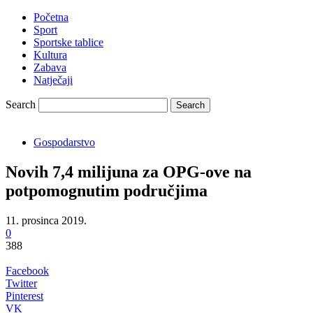
Početna
Sport
Sportske tablice
Kultura
Zabava
Natječaji
Search
Gospodarstvo
Novih 7,4 milijuna za OPG-ove na
potpomognutim područjima
11. prosinca 2019.
0
388
Facebook
Twitter
Pinterest
VK