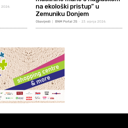
na ekološki pristup” u
a 2026.
Zemuniku Donjem
Obavijesti
BNM Portal JS
-
23. srpnja 2026.