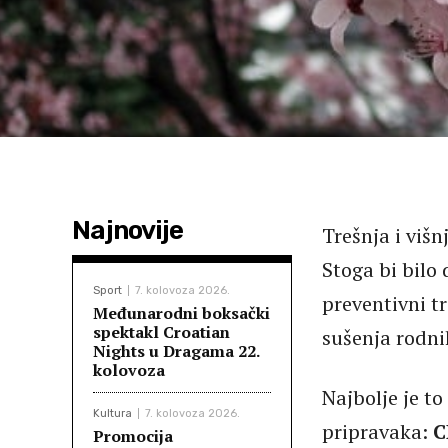
Najnovije
Trešnja i viš
Stoga bi bilo 
Sport
7. kolovoza 2026.
preventivni tr
Međunarodni boksački
spektakl Croatian
sušenja rodn
Nights u Dragama 22.
kolovoza
Najbolje je t
Kultura
7. kolovoza 2026.
pripravaka:
C
Promocija