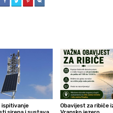
ispitivanje
Obavijest za ribiče 
ti sirena i sustava
Vransko jezero