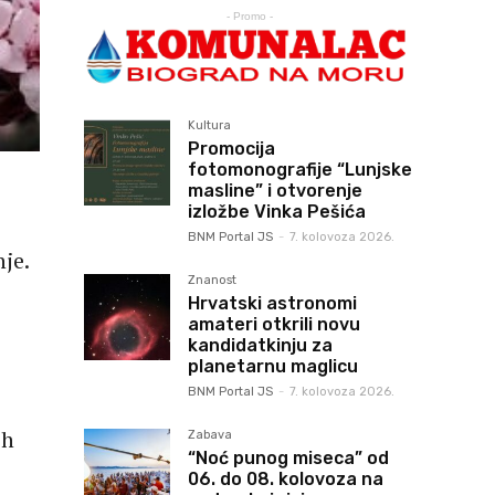
- Promo -
Kultura
Promocija
fotomonografije “Lunjske
masline” i otvorenje
izložbe Vinka Pešića
BNM Portal JS
-
7. kolovoza 2026.
je.
Znanost
Hrvatski astronomi
amateri otkrili novu
kandidatkinju za
planetarnu maglicu
BNM Portal JS
-
7. kolovoza 2026.
ih
Zabava
“Noć punog miseca” od
06. do 08. kolovoza na