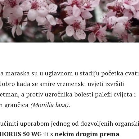
nja maraska su u uglavnom u stadiju početka cvatn
dobro kada se smire vremenski uvjeti izvršiti
etman, a protiv uzročnika bolesti paleži cvijeta i
ih grančica
(Monilia laxa).
o učiniti uporabom jednog od dozvoljenih organsk
HORUS 50 WG
ili s
nekim drugim prema