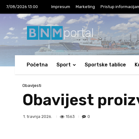
7/08/2026 13:00
Impresum
Marketing
Pristup informacija
portal
Početna
Sport
Sportske tablice
K
Obavijesti
Obavijest proiz
1563
0
1. travnja 2026.