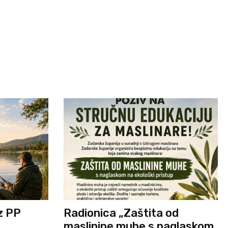
iz PP
Radionica „Zaštita od
maslinine muhe s naglaskom