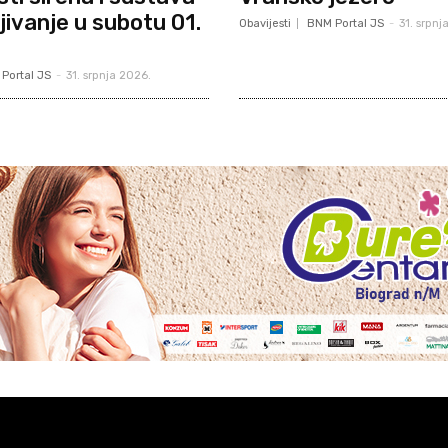
jivanje u subotu 01.
Obavijesti
BNM Portal JS
-
31. srpnj
Portal JS
-
31. srpnja 2026.