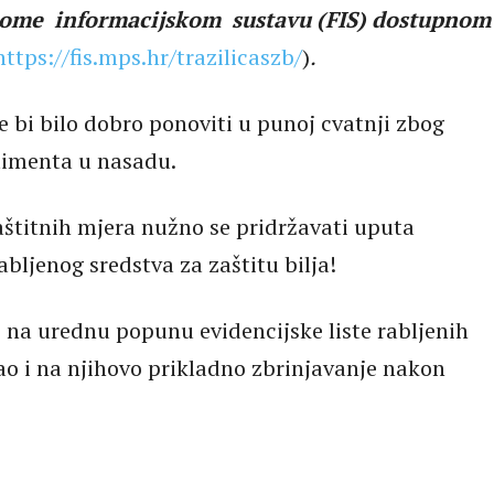
nome informacijskom sustavu (FIS) dostupnom
https://fis.mps.hr/trazilicaszb/
)
.
e bi bilo dobro ponoviti u punoj cvatnji zbog
rtimenta u nasadu.
titnih mjera nužno se pridržavati uputa
bljenog sredstva za zaštitu bilja!
a urednu popunu evidencijske liste rabljenih
ao i na njihovo prikladno zbrinjavanje nakon