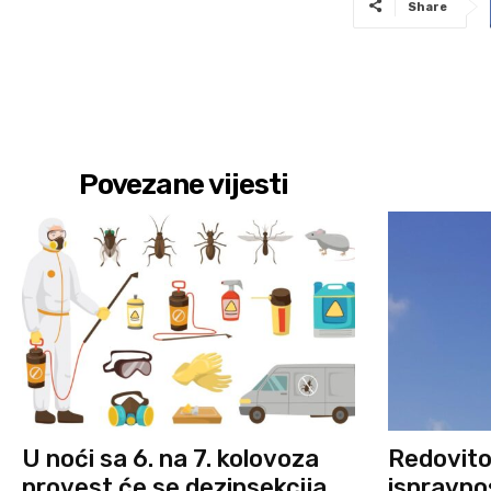
Share
Povezane vijesti
U noći sa 6. na 7. kolovoza
Redovito 
provest će se dezinsekcija
ispravnos