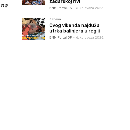
zadarskoj rivi
 na
BNM Portal JS
-
6. kolovoza 2026.
Zabava
Ovog vikenda najduža
utrka balinjera u regiji
BNM Portal GF
-
6. kolovoza 2026.