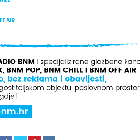
HILL
FF AIR