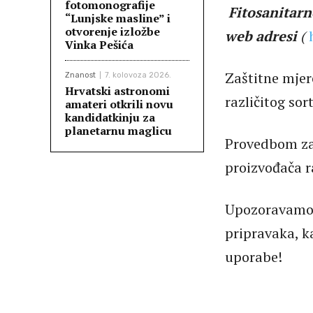
fotomonografije
Fitosanitar
“Lunjske masline” i
otvorenje izložbe
web adresi
(
Vinka Pešića
Zaštitne mjer
Znanost
7. kolovoza 2026.
Hrvatski astronomi
različitog so
amateri otkrili novu
kandidatkinju za
planetarnu maglicu
Provedbom zaš
proizvođača ra
Upozoravamo n
pripravaka, k
uporabe!