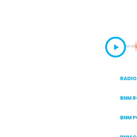
00:00
RADIO 
BNM 
BNM P