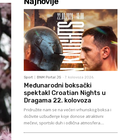
Najnovije
Sport
BNM Portal JS
-
7. kolovoza 2026.
Međunarodni boksački
spektakl Croatian Nights u
Dragama 22. kolovoza
Pridružite nam se na večeri vrhunskog boksa i
doživite uzbuđenje koje donose atraktivni
mečevi, sportski duh i odlična atmosfera....