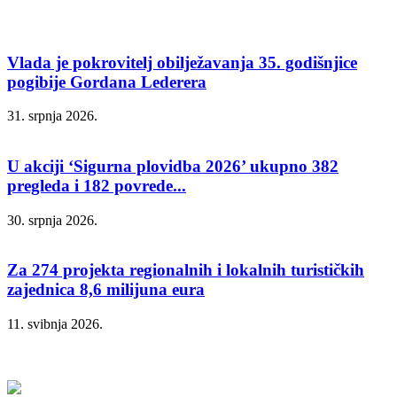
Vlada je pokrovitelj obilježavanja 35. godišnjice
pogibije Gordana Lederera
31. srpnja 2026.
U akciji ‘Sigurna plovidba 2026’ ukupno 382
pregleda i 182 povrede...
30. srpnja 2026.
Za 274 projekta regionalnih i lokalnih turističkih
zajednica 8,6 milijuna eura
11. svibnja 2026.