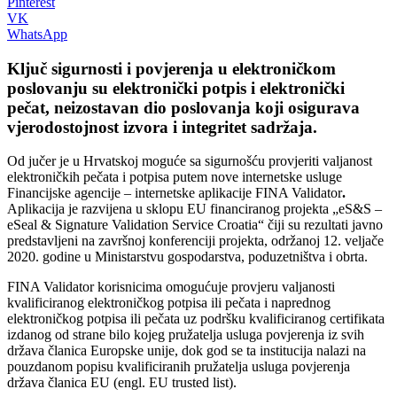
Pinterest
VK
WhatsApp
Ključ sigurnosti i povjerenja u elektroničkom
poslovanju su elektronički potpis i elektronički
pečat, neizostavan dio poslovanja koji osigurava
vjerodostojnost izvora i integritet sadržaja.
Od jučer je u Hrvatskoj moguće sa sigurnošću provjeriti valjanost
elektroničkih pečata i potpisa putem nove internetske usluge
Financijske agencije – internetske aplikacije FINA Validator
.
Aplikacija je razvijena u sklopu EU financiranog projekta „eS&S –
eSeal & Signature Validation Service Croatia“ čiji su rezultati javno
predstavljeni na završnoj konferenciji projekta, održanoj 12. veljače
2020. godine u Ministarstvu gospodarstva, poduzetništva i obrta.
FINA Validator korisnicima omogućuje provjeru valjanosti
kvalificiranog elektroničkog potpisa ili pečata i naprednog
elektroničkog potpisa ili pečata uz podršku kvalificiranog certifikata
izdanog od strane bilo kojeg pružatelja usluga povjerenja iz svih
država članica Europske unije, dok god se ta institucija nalazi na
pouzdanom popisu kvalificiranih pružatelja usluga povjerenja
država članica EU (engl. EU trusted list).