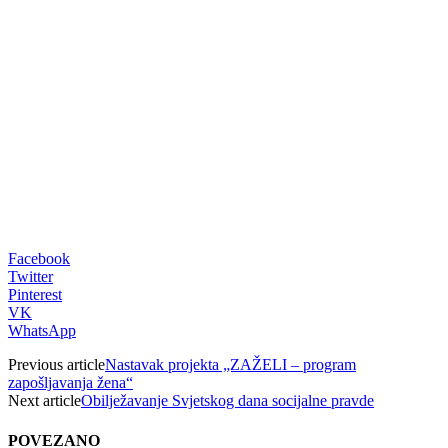
Facebook
Twitter
Pinterest
VK
WhatsApp
Previous article
Nastavak projekta „ZAŽELI – program
zapošljavanja žena“
Next article
Obilježavanje Svjetskog dana socijalne pravde
POVEZANO