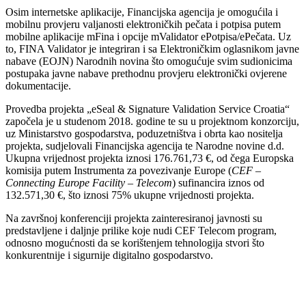
Osim internetske aplikacije, Financijska agencija je omogućila i
mobilnu provjeru valjanosti elektroničkih pečata i potpisa putem
mobilne aplikacije mFina i opcije mValidator ePotpisa/ePečata. Uz
to, FINA Validator je integriran i sa Elektroničkim oglasnikom javne
nabave (EOJN) Narodnih novina što omogućuje svim sudionicima
postupaka javne nabave prethodnu provjeru elektronički ovjerene
dokumentacije.
Provedba projekta „eSeal & Signature Validation Service Croatia“
započela je u studenom 2018. godine te su u projektnom konzorciju,
uz Ministarstvo gospodarstva, poduzetništva i obrta kao nositelja
projekta, sudjelovali Financijska agencija te Narodne novine d.d.
Ukupna vrijednost projekta iznosi 176.761,73 €, od čega Europska
komisija putem Instrumenta za povezivanje Europe (
CEF –
Connecting Europe Facility – Telecom
) sufinancira iznos od
132.571,30 €, što iznosi 75% ukupne vrijednosti projekta.
Na završnoj konferenciji projekta zainteresiranoj javnosti su
predstavljene i daljnje prilike koje nudi CEF Telecom program,
odnosno mogućnosti da se korištenjem tehnologija stvori što
konkurentnije i sigurnije digitalno gospodarstvo.
00:00