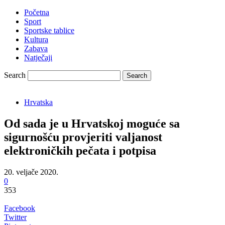
Početna
Sport
Sportske tablice
Kultura
Zabava
Natječaji
Search
Hrvatska
Od sada je u Hrvatskoj moguće sa
sigurnošću provjeriti valjanost
elektroničkih pečata i potpisa
20. veljače 2020.
0
353
Facebook
Twitter