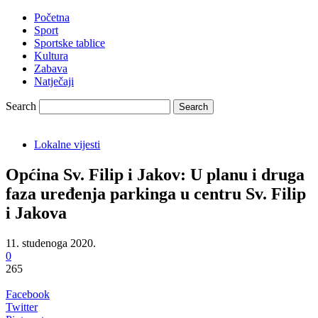
Početna
Sport
Sportske tablice
Kultura
Zabava
Natječaji
Search
Lokalne vijesti
Općina Sv. Filip i Jakov: U planu i druga
faza uređenja parkinga u centru Sv. Filip
i Jakova
11. studenoga 2020.
0
265
Facebook
Twitter