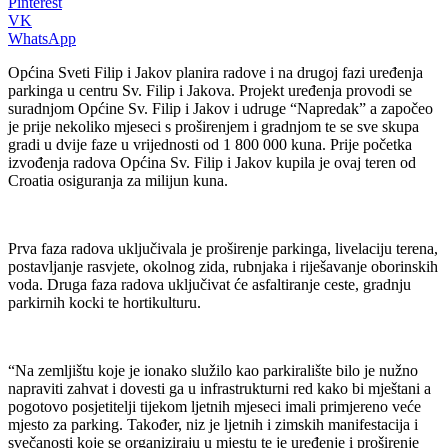
Pinterest
VK
WhatsApp
Općina Sveti Filip i Jakov planira radove i na drugoj fazi uređenja
parkinga u centru Sv. Filip i Jakova. Projekt uređenja provodi se
suradnjom Općine Sv. Filip i Jakov i udruge “Napredak” a započeo
je prije nekoliko mjeseci s proširenjem i gradnjom te se sve skupa
gradi u dvije faze u vrijednosti od 1 800 000 kuna. Prije početka
izvođenja radova Općina Sv. Filip i Jakov kupila je ovaj teren od
Croatia osiguranja za milijun kuna.
Prva faza radova uključivala je proširenje parkinga, livelaciju terena,
postavljanje rasvjete, okolnog zida, rubnjaka i riješavanje oborinskih
voda. Druga faza radova uključivat će asfaltiranje ceste, gradnju
parkirnih kocki te hortikulturu.
“Na zemljištu koje je ionako služilo kao parkiralište bilo je nužno
napraviti zahvat i dovesti ga u infrastrukturni red kako bi mještani a
pogotovo posjetitelji tijekom ljetnih mjeseci imali primjereno veće
mjesto za parking. Također, niz je ljetnih i zimskih manifestacija i
svečanosti koje se organiziraju u mjestu te je uređenje i proširenje