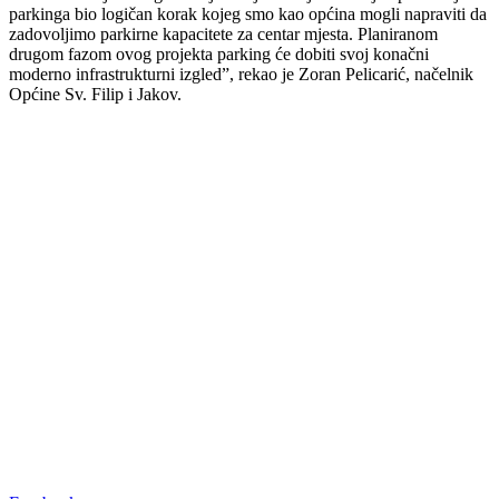
parkinga bio logičan korak kojeg smo kao općina mogli napraviti da
zadovoljimo parkirne kapacitete za centar mjesta. Planiranom
drugom fazom ovog projekta parking će dobiti svoj konačni
moderno infrastrukturni izgled”, rekao je Zoran Pelicarić, načelnik
Općine Sv. Filip i Jakov.
00:00