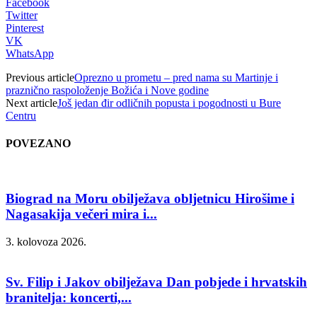
Facebook
Twitter
Pinterest
VK
WhatsApp
Previous article
Oprezno u prometu – pred nama su Martinje i
praznično raspoloženje Božića i Nove godine
Next article
Još jedan đir odličnih popusta i pogodnosti u Bure
Centru
POVEZANO
Biograd na Moru obilježava obljetnicu Hirošime i
Nagasakija večeri mira i...
3. kolovoza 2026.
Sv. Filip i Jakov obilježava Dan pobjede i hrvatskih
branitelja: koncerti,...