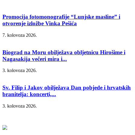
Promocija fotomonografije “Lunjske masline” i
otvorenje izložbe Vinka Pešića
7. kolovoza 2026.
Biograd na Moru obilježava obljetnicu Hirošime i
Nagasakija večeri mira i...
3. kolovoza 2026.
Sv. Filip i Jakov obilježava Dan pobjede i hrvatskih
branitelja: koncerti,...
3. kolovoza 2026.