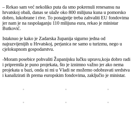
– Rekao sam već nekoliko puta da smo pokrenuli renesansu na
hrvatskoj obali, danas se ulaže oko 800 milijuna kuna u pomorsko
dobro, lukobrane i rive. To ponajprije treba zahvaliti EU fondovima
jer nam je na raspolaganju 110 milijuna eura, rekao je ministar
Butković.
Istaknuo je kako je Zadarska županija sigurno jedna od
najrazvijenijih u Hrvatskoj, perjanica ne samo u turizmu, nego u
cjelokupnom gospodarstvu.
-Moram posebice pohvaliti Županijsku lučku upravu,koja dobro radi
i pripremila je puno projekata, što je iznimno važno jer ako nema
projekata u bazi, onda ni mi u Vladi ne možemo odobravati sredstva
i kanalizirati ih prema europskim fondovima, zaključio je ministar.
00:00