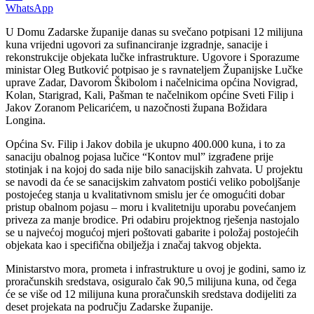
WhatsApp
U Domu Zadarske županije danas su svečano potpisani 12 milijuna
kuna vrijedni ugovori za sufinanciranje izgradnje, sanacije i
rekonstrukcije objekata lučke infrastrukture. Ugovore i Sporazume
ministar Oleg Butković potpisao je s ravnateljem Županijske Lučke
uprave Zadar, Davorom Škibolom i načelnicima općina Novigrad,
Kolan, Starigrad, Kali, Pašman te načelnikom općine Sveti Filip i
Jakov Zoranom Pelicarićem, u nazočnosti župana Božidara
Longina.
Općina Sv. Filip i Jakov dobila je ukupno 400.000 kuna, i to za
sanaciju obalnog pojasa lučice “Kontov mul” izgrađene prije
stotinjak i na kojoj do sada nije bilo sanacijskih zahvata. U projektu
se navodi da će se sanacijskim zahvatom postići veliko poboljšanje
postojećeg stanja u kvalitativnom smislu jer će omogućiti dobar
pristup obalnom pojasu – moru i kvalitetniju uporabu povećanjem
priveza za manje brodice. Pri odabiru projektnog rješenja nastojalo
se u najvećoj mogućoj mjeri poštovati gabarite i položaj postojećih
objekata kao i specifična obilježja i značaj takvog objekta.
Ministarstvo mora, prometa i infrastrukture u ovoj je godini, samo iz
proračunskih sredstava, osiguralo čak 90,5 milijuna kuna, od čega
će se više od 12 milijuna kuna proračunskih sredstava dodijeliti za
deset projekata na području Zadarske županije.