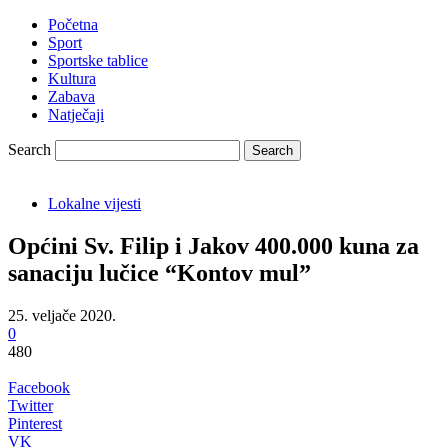
Početna
Sport
Sportske tablice
Kultura
Zabava
Natječaji
Search
Lokalne vijesti
Općini Sv. Filip i Jakov 400.000 kuna za
sanaciju lučice “Kontov mul”
25. veljače 2020.
0
480
Facebook
Twitter
Pinterest
VK