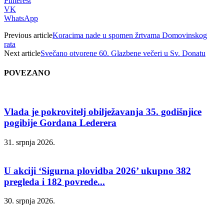
Pinterest
VK
WhatsApp
Previous article
Koracima nade u spomen žrtvama Domovinskog
rata
Next article
Svečano otvorene 60. Glazbene večeri u Sv. Donatu
POVEZANO
Vlada je pokrovitelj obilježavanja 35. godišnjice
pogibije Gordana Lederera
31. srpnja 2026.
U akciji ‘Sigurna plovidba 2026’ ukupno 382
pregleda i 182 povrede...
30. srpnja 2026.