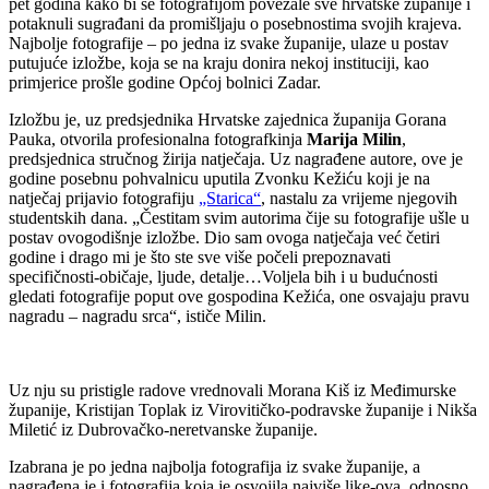
pet godina kako bi se fotografijom povezale sve hrvatske županije i
potaknuli sugrađani da promišljaju o posebnostima svojih krajeva.
Najbolje fotografije – po jedna iz svake županije, ulaze u postav
putujuće izložbe, koja se na kraju donira nekoj instituciji, kao
primjerice prošle godine Općoj bolnici Zadar.
Izložbu je, uz predsjednika Hrvatske zajednica županija Gorana
Pauka, otvorila profesionalna fotografkinja
Marija Milin
,
predsjednica stručnog žirija natječaja. Uz nagrađene autore, ove je
godine posebnu pohvalnicu uputila Zvonku Kežiću koji je na
natječaj prijavio fotografiju
„Starica“
, nastalu za vrijeme njegovih
studentskih dana. „Čestitam svim autorima čije su fotografije ušle u
postav ovogodišnje izložbe. Dio sam ovoga natječaja već četiri
godine i drago mi je što ste sve više počeli prepoznavati
specifičnosti-običaje, ljude, detalje…Voljela bih i u budućnosti
gledati fotografije poput ove gospodina Kežića, one osvajaju pravu
nagradu – nagradu srca“, ističe Milin.
Uz nju su pristigle radove vrednovali Morana Kiš iz Međimurske
županije, Kristijan Toplak iz Virovitičko-podravske županije i Nikša
Miletić iz Dubrovačko-neretvanske županije.
Izabrana je po jedna najbolja fotografija iz svake županije, a
nagrađena je i fotografija koja je osvojila najviše like-ova, odnosno