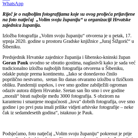
WhatsApp
Riječ je o najboljim fotografijama koje su ovog proljeća prijavljene
na foto natječaj „Volim svoju županiju“ u organizaciji Hrvatske
zajednica županija.
Izložba fotografija „Volim svoju županiju“ otvorena je u petak, 17.
srpnja 2020. godine u prostoru Gradske knjižnice „Juraj Šižgorić“ u
Šibeniku.
Predsjednik Hrvatske zajednice županija i šibensko-kninski župan
Goran Pauk
uvodno se obratio gostima, naglasivši kako je sada već
tradicionalno izložba najboljih fotografija otvorena u Šibeniku,
odakle putuje prema kontinentu. „Iako se donedavno činilo
poprilično nestvarno, sretan što danas otvaramo izložbu u fizičkom
obliku. Pandemiji usprkos, i ove smo godine zabilježili ogroman
odaziv autora diljem Hrvatske. Sretan san što smo i ove godine
„morali“ birati najbolje među 3000 fotografija. S obzirom na
karantenu i smanjene mogućnosti „lova“ dobrih fotografija, ove smo
godine i po prvi puta imali prilike vidjeti arhivske fotografije – neke
čak iz sedamdesetih godina“, istaknuo je Pauk.
Podsjećamo, foto natječaj „Volim svoju županiju“ pokrenut je prije