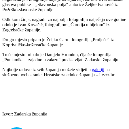
glasova publike – „Slavonska polja“ autorice Željke Ivanović iz
Požeško-slavonske županije.
Odlukom žirija, nagradu za najbolju fotografiju natječaja ove godine
odnio je Ivan Kovačić, fotografijom „Čarolija u bijelom“ iz
Zagrebačke županije.
Drugo mjesto pripalo je Željku Caru i fotografiji „Proljeće“ iz
Koprivničko-križevačke županije.
Treće mjesto pripalo je Danijelu Hrominu, čija će fotografija
„Puntamika…zajedno u zalazu“ predstavljati Zadarsku županiju.
Najbolje radove iz svih županija možete vidjeti u
galeriji
na
službenoj web stranici Hrvatske zajednice županija – hrvzz.hr.
Izvor: Zadarska županija