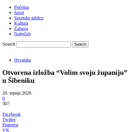
Početna
Sport
Sportske tablice
Kultura
Zabava
Natječaji
Search
Hrvatska
Otvorena izložba “Volim svoju županiju”
u Šibeniku
20. srpnja 2020.
0
307
Facebook
Twitter
Pinterest
VK