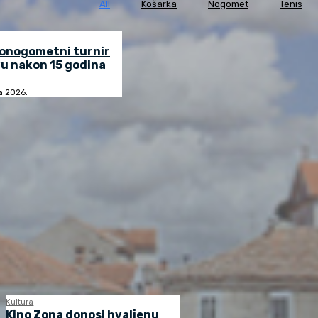
All
Košarka
Nogomet
Tenis
lonogometni turnir
u nakon 15 godina
ja 2026.
Kultura
Kino Zona donosi hvaljenu