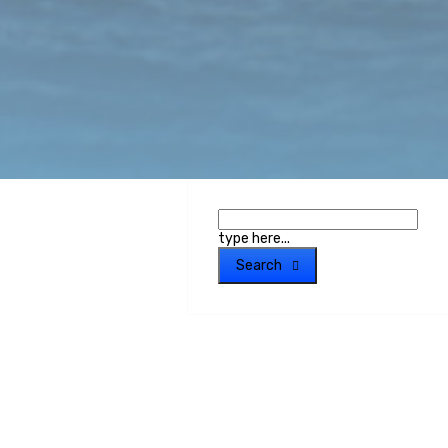
type here...
Search