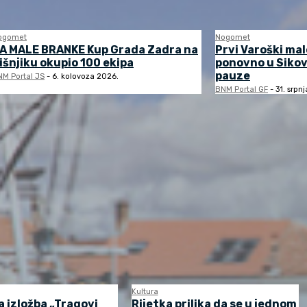
ogomet
Nogomet
A MALE BRANKE Kup Grada Zadra na
Prvi Varoški ma
išnjiku okupio 100 ekipa
ponovno u Sikov
pauze
M Portal JS
-
6. kolovoza 2026.
BNM Portal GF
-
31. srpn
Kultura
 izložba „Tragovi
Rijetka prilika da se u jednom