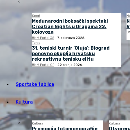
Sport
N
Međunarodni boksački spektakl
N
Croatian Nights u Dragama 22.
V
kolovoza
BN
BNM Portal JS
-
7. kolovoza 2026.
Tenis
31. teniski turnir ‘Oluja’: Biograd
ponovno okuplja hrvatsku
rekreativnu tenisku elitu
BNM Portal GF
-
29. srpnja 2026.
Sportske tablice
Kultura
Kultura
Kultura
Promocija fotomonografije
Otvorena