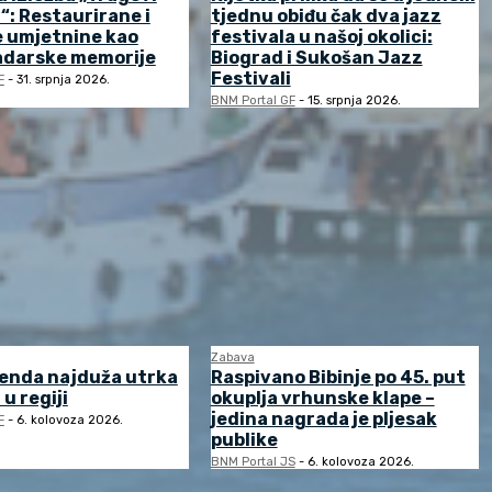
: Restaurirane i
tjednu obiđu čak dva jazz
 umjetnine kao
festivala u našoj okolici:
adarske memorije
Biograd i Sukošan Jazz
Festivali
F
-
31. srpnja 2026.
BNM Portal GF
-
15. srpnja 2026.
Zabava
enda najduža utrka
Raspivano Bibinje po 45. put
 u regiji
okuplja vrhunske klape –
jedina nagrada je pljesak
F
-
6. kolovoza 2026.
publike
BNM Portal JS
-
6. kolovoza 2026.