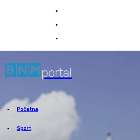
Impresum
Marketing
7/08/2026 21:47
Pristup informacijama
portal
Početna
Sport