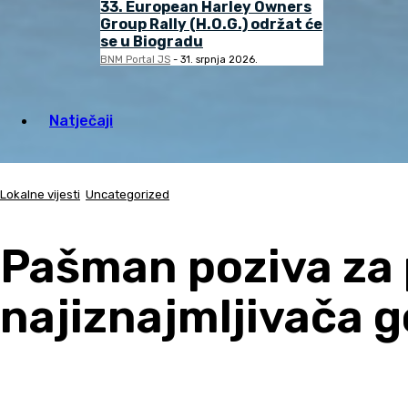
33. European Harley Owners
Group Rally (H.O.G.) održat će
se u Biogradu
BNM Portal JS
-
31. srpnja 2026.
Natječaji
Lokalne vijesti
Uncategorized
Pašman poziva za 
najiznajmljivača 