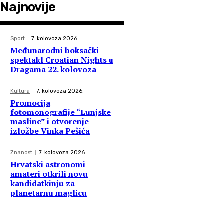
Najnovije
Sport
7. kolovoza 2026.
Međunarodni boksački
spektakl Croatian Nights u
Dragama 22. kolovoza
Kultura
7. kolovoza 2026.
Promocija
fotomonografije “Lunjske
masline” i otvorenje
izložbe Vinka Pešića
Znanost
7. kolovoza 2026.
Hrvatski astronomi
amateri otkrili novu
kandidatkinju za
planetarnu maglicu