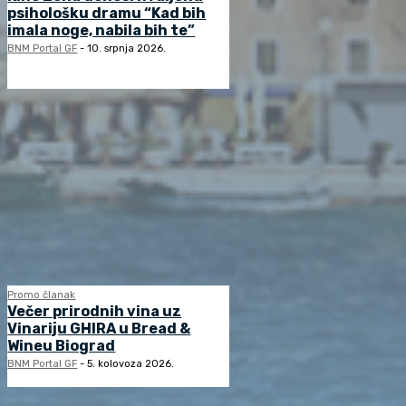
psihološku dramu “Kad bih
imala noge, nabila bih te”
BNM Portal GF
-
10. srpnja 2026.
Promo članak
Večer prirodnih vina uz
Vinariju GHIRA u Bread &
Wineu Biograd
BNM Portal GF
-
5. kolovoza 2026.