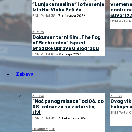
“Lunjske masline” i otvorenje
vremena“
izložbe Vinka Pešića
donirane
čuvari z
BNM Portal JS
-
7. kolovoza 2026.
BNM Portal G
Kultura
Dokumentarni film „The Fog
of Srebrenica” ispred
Gradske uprave u Biogradu
BNM Portal RV
-
9. srpnja 2026.
Zabava
Zabava
Zabava
“Noć punog miseca” od 06. do
Ovog vik
08. kolovoza na zadarskoj
balinjera
rivi
BNM Portal G
BNM Portal JS
-
6. kolovoza 2026.
Lokalne vijesti