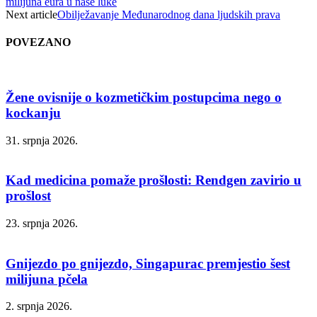
milijuna eura u naše luke
Next article
Obilježavanje Međunarodnog dana ljudskih prava
POVEZANO
Žene ovisnije o kozmetičkim postupcima nego o
kockanju
31. srpnja 2026.
Kad medicina pomaže prošlosti: Rendgen zavirio u
prošlost
23. srpnja 2026.
Gnijezdo po gnijezdo, Singapurac premjestio šest
milijuna pčela
2. srpnja 2026.