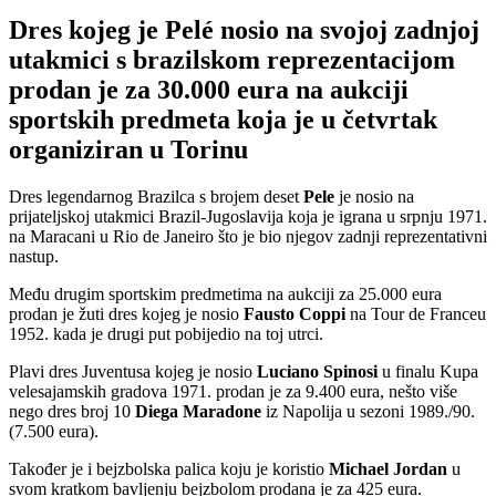
Dres kojeg je Pelé nosio na svojoj zadnjoj
utakmici s brazilskom reprezentacijom
prodan je za 30.000 eura na aukciji
sportskih predmeta koja je u četvrtak
organiziran u Torinu
Dres legendarnog Brazilca s brojem deset
Pele
je nosio na
prijateljskoj utakmici Brazil-Jugoslavija koja je igrana u srpnju 1971.
na Maracani u Rio de Janeiro što je bio njegov zadnji reprezentativni
nastup.
Među drugim sportskim predmetima na aukciji za 25.000 eura
prodan je žuti dres kojeg je nosio
Fausto Coppi
na Tour de Franceu
1952. kada je drugi put pobijedio na toj utrci.
Plavi dres Juventusa kojeg je nosio
Luciano Spinosi
u finalu Kupa
velesajamskih gradova 1971. prodan je za 9.400 eura, nešto više
nego dres broj 10
Diega Maradone
iz Napolija u sezoni 1989./90.
(7.500 eura).
Također je i bejzbolska palica koju je koristio
Michael Jordan
u
svom kratkom bavljenju bejzbolom prodana je za 425 eura.