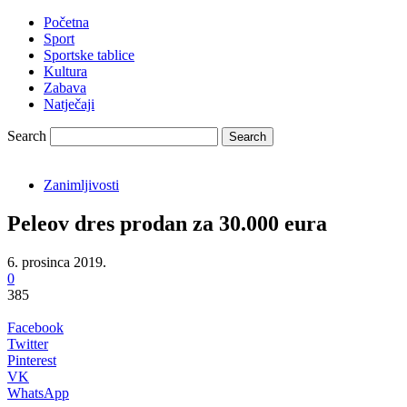
Početna
Sport
Sportske tablice
Kultura
Zabava
Natječaji
Search
Zanimljivosti
Peleov dres prodan za 30.000 eura
6. prosinca 2019.
0
385
Facebook
Twitter
Pinterest
VK
WhatsApp