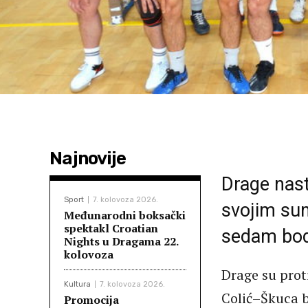
Najnovije
Drage nast
Sport
7. kolovoza 2026.
svojim sum
Međunarodni boksački
spektakl Croatian
sedam bodo
Nights u Dragama 22.
kolovoza
Drage su prot
Kultura
7. kolovoza 2026.
Colić–Škuca b
Promocija