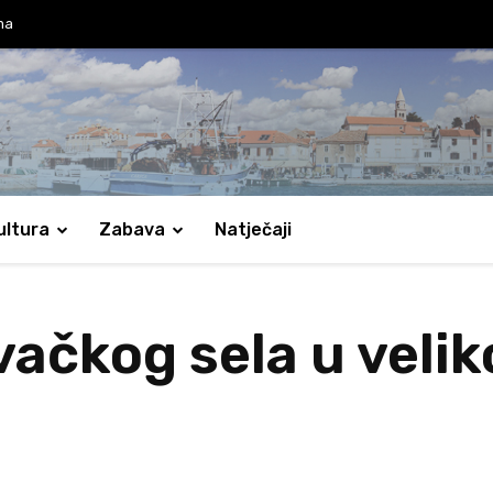
ma
ultura
Zabava
Natječaji
ačkog sela u velik