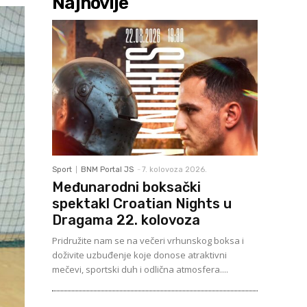
Najnovije
Sport
BNM Portal JS
-
7. kolovoza 2026.
Međunarodni boksački
spektakl Croatian Nights u
Dragama 22. kolovoza
Pridružite nam se na večeri vrhunskog boksa i
doživite uzbuđenje koje donose atraktivni
mečevi, sportski duh i odlična atmosfera....