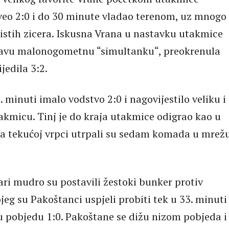
eo 2:0 i do 30 minute vladao terenom, uz mnogo
istih zicera. Iskusna Vrana u nastavku utakmice
pravu malonogometnu “simultanku“, preokrenula
ijedila 3:2.
. minuti imalo vodstvo 2:0 i nagovijestilo veliku i
akmicu. Tinj je do kraja utakmice odigrao kao u
na tekućoj vrpci utrpali su sedam komada u mrež
ari mudro su postavili žestoki bunker protiv
eg su Pakoštanci uspjeli probiti tek u 33. minuti 
ku pobjedu 1:0. Pakoštane se dižu nizom pobjeda i