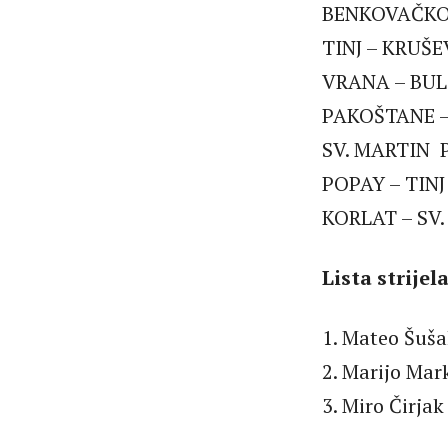
BENKOVAČKO
TINJ – KR
VRANA – BU
PAKOŠTANE 
SV. MARTIN 
POPAY – TIN
KORLAT – SV
Lista strijel
1. Mateo Šuša
2. Marijo Mark
3. Miro Čirjak