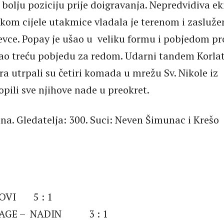
 bolju poziciju prije doigravanja. Nepredvidiva e
jekom cijele utakmice vladala je terenom i zasluže
evce. Popay je ušao u veliku formu i pobjedom pr
zao treću pobjedu za redom. Udarni tandem Korla
a utrpali su četiri komada u mrežu Sv. Nikole iz
opili sve njihove nade u preokret.
na. Gledatelja: 300. Suci: Neven Šimunac i Krešo
ROVI 5 : 1
RAGE – NADIN 3 : 1