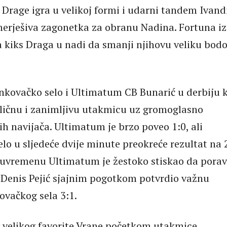
a Drage igra u velikoj formi i udarni tandem Ivand
 nerješiva zagonetka za obranu Nadina. Fortuna iz
a kiks Draga u nadi da smanji njihovu veliku bod
Benkovačko selo i Ultimatum CB Bunarić u derbiju 
dličnu i zanimljivu utakmicu uz gromoglasno
ih navijača. Ultimatum je brzo poveo 1:0, ali
lo u sljedeće dvije minute preokreće rezultat na 2
uvremenu Ultimatum je žestoko stiskao da pora
je Denis Pejić sjajnim pogotkom potvrdio važnu
vačkog sela 3:1.
iv velikog favorite Vrane početkom utakmice