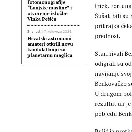
fotomonografije
trick. Fortun
“Lunjske masline” i
otvorenje izložbe
Šušak bili su
Vinka Pešića
prikrajka ček
Znanost
7. kolovoza 2026.
prednost.
Hrvatski astronomi
amateri otkrili novu
kandidatkinju za
Stari rivali 
planetarnu maglicu
odigrali su o
navijanje svoj
Benkovačko se
U drugom pol
rezultat ali 
pobjedu Benko
Bulić je prot