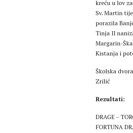
kreću u lov za
Sv. Martin ti
porazila Banj
Tinja II nani
Margarin-Škar
Kistanja i pot
Školska dvora
Zrilić
Rezultati:
DRAGE – TO
FORTUNA D