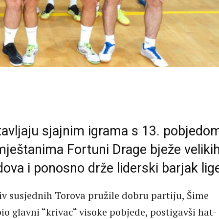
avljaju sjajnim igrama s 13. pobjedom
ještanima Fortuni Drage bježe veliki
va i ponosno drže liderski barjak lig
iv susjednih Torova pružile dobru partiju, Šime
io glavni “krivac“ visoke pobjede, postigavši hat-