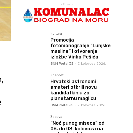
- Promo -
Kultura
Promocija
fotomonografije “Lunjske
masline” i otvorenje
izložbe Vinka Pešića
BNM Portal JS
-
7. kolovoza 2026.
Znanost
,
Hrvatski astronomi
amateri otkrili novu
h
kandidatkinju za
planetarnu maglicu
e
BNM Portal JS
-
7. kolovoza 2026.
Zabava
“Noć punog miseca” od
06. do 08. kolovoza na