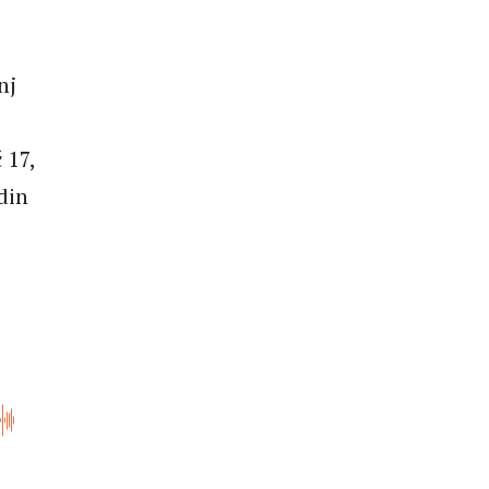
nj
 17,
din