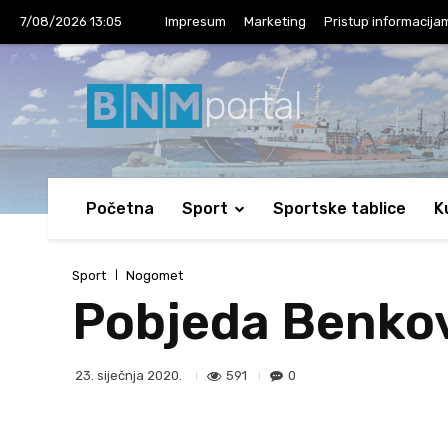
7/08/2026 13:05
Impresum
Marketing
Pristup informacija
portal
Početna
Sport
Sportske tablice
K
Sport
Nogomet
Pobjeda Benkov
591
0
23. siječnja 2020.