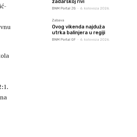
zadarskoj rivi
ić-
BNM Portal JS
-
6. kolovoza 2026.
Zabava
ovnu
Ovog vikenda najduža
utrka balinjera u regiji
BNM Portal GF
-
6. kolovoza 2026.
kola
:1.
vna