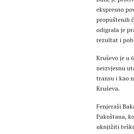
ekspresno pov
propuštenih č
odigrala je 
rezultat i pob
Kruševo je u 6
neizvjesnu ut
transu i kao 
Kruševa.
Fenjeraši Bak
Pakoštana, koj
uknjižiti teš