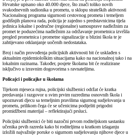
Hrvatske upisano oko 40.000 djece, što znači toliko novih
svakodnevnih sudionika u prometu, u sklopu strateških aktivnosti
Nacionalnog programa sigurnosti cestovnog prometa i temeljem
godišnjih planova rada, policija je zajedno s predstavnicima tijela
jedinica lokalne i područne (regionalne) samouprave nadležnim za
promet te poduzećima nadležnim za održavanje prometnica izvršila
pregled prometnica i prometne signalizacije u blizini škola te je
zahtijevano otklanjanje uočenih nedostataka.
Broj i način provođenja policijskih aktivnosti bit će usklađen s
aktualnim epidemiološkim situacijama kako na nacionalnoj tako i na
lokalnim razinama. Također, posjete školama bit će realizirane
isključivo u izravnim dogovorima s ravnateljima.
Policajci i policajke u školama
Tijekom mjeseca rujna, policijski službenici održat će kratka
predavanja i razgovor u svim prvim razredima osnovnih škola i
upoznavati djecu sa temeljnim pravilima sigurnog sudjelovanja u
prometu, prilikom čega će se učenicima podijeliti prigodni
promidžbeni materijal – reflektirajući prsluci.
Policijski službenici će biti nazočni prvom roditeljskom sastanku
učenika prvih razreda kako bi roditeljima u kratkom izlaganju
izložili najvažnije poruke o sigurnom sudjelovanju njihove djece u