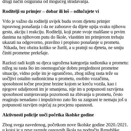
drugi način osigurana od mogućeg stradavanja.
Roditelji su primjer – dobar ili loš – odlučujete vi
Vrlo je važno da roditelji uvijek budu svom djetetu primjer
ispravnog ponašanja i da ne zaborave da dijete upija svaku njihovu
gestu, akciju i reakciju. Roditelji, koji prate svoje mališane u prvim
danima na njihovom putu do škole, vlastitim im primjerom trebaju
ukazati na odgovorno, pravilno i propisno ponašanje u prometu.
Nikada, bez obzira koliko se žurili, a u pratnji su djeteta, ne smiju
činiti prometne prekršaje.
Razlozi radi kojih su djeca ugrožena kategorija sudionika u prometu:
nižeg su rasta što im onemogućuje dobru preglednost prometne
situacije, vidno polje im je ograničeno, zbog nižeg rasta teže su
uočljivi ostalim sudionicima u prometu, osobito vozačima,
sposobnost točne procjene brzine kojom se kreću vozila, kao i
njegove udaljenosti im je smanjena, nije im u potpunosti razvijena
sposobnost usmjeravanja pozornosti na zbivanja u prometu, često
reagiraju nenadano i impulzivno zato što su zaigrani te nemaju još u
potpunosti razvijen osjećaj za procjenu opasnosti.
Aktivnosti policije uoči početka školske godine
Zbog svega navedenog, početkom nove školske godine 2020./2021.
u kojoj je u prve razrede osnovnih škola na području Republike