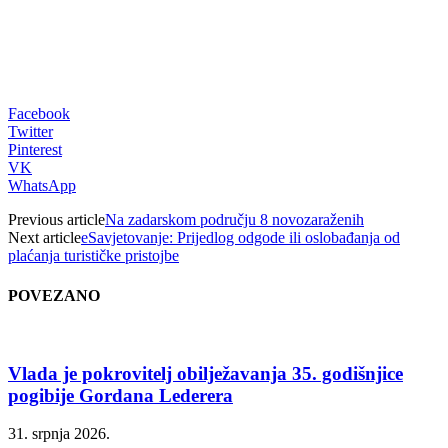
Facebook
Twitter
Pinterest
VK
WhatsApp
Previous article
Na zadarskom području 8 novozaraženih
Next article
eSavjetovanje: Prijedlog odgode ili oslobađanja od
plaćanja turističke pristojbe
POVEZANO
Vlada je pokrovitelj obilježavanja 35. godišnjice
pogibije Gordana Lederera
31. srpnja 2026.