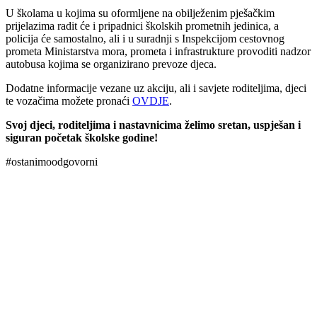
U školama u kojima su oformljene na obilježenim pješačkim
prijelazima radit će i pripadnici školskih prometnih jedinica, a
policija će samostalno, ali i u suradnji s Inspekcijom cestovnog
prometa Ministarstva mora, prometa i infrastrukture provoditi nadzor
autobusa kojima se organizirano prevoze djeca.
Dodatne informacije vezane uz akciju, ali i savjete roditeljima, djeci
te vozačima možete pronaći
OVDJE
.
Svoj djeci, roditeljima i nastavnicima želimo sretan, uspješan i
siguran početak školske godine!
#ostanimoodgovorni
00:00