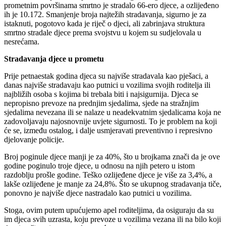
prometnim površinama smrtno je stradalo 66-ero djece, a ozlijeđeno
ih je 10.172. Smanjenje broja najtežih stradavanja, sigurno je za
istaknuti, pogotovo kada je riječ o djeci, ali zabrinjava struktura
smrtno stradale djece prema svojstvu u kojem su sudjelovala u
nesrećama.
Stradavanja djece u prometu
Prije petnaestak godina djeca su najviše stradavala kao pješaci, a
danas najviše stradavaju kao putnici u vozilima svojih roditelja ili
najbližih osoba s kojima bi trebala biti i najsigurnija. Djeca se
nepropisno prevoze na prednjim sjedalima, sjede na stražnjim
sjedalima nevezana ili se nalaze u neadekvatnim sjedalicama koja ne
zadovoljavaju najosnovnije uvjete sigurnosti. To je problem na koji
će se, između ostalog, i dalje usmjeravati preventivno i represivno
djelovanje policije.
Broj poginule djece manji je za 40%, što u brojkama znači da je ove
godine poginulo troje djece, u odnosu na njih petero u istom
razdoblju prošle godine. Teško ozlijeđene djece je više za 3,4%, a
lakše ozlijeđene je manje za 24,8%. Što se ukupnog stradavanja tiče,
ponovno je najviše djece nastradalo kao putnici u vozilima.
Stoga, ovim putem upućujemo apel roditeljima, da osiguraju da su
im djeca svih uzrasta, koju prevoze u vozilima vezana ili na bilo koji