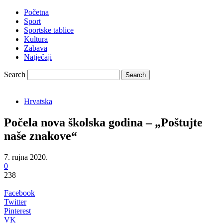
Početna
Sport
Sportske tablice
Kultura
Zabava
Natječaji
Search
Hrvatska
Počela nova školska godina – „Poštujte
naše znakove“
7. rujna 2020.
0
238
Facebook
Twitter
Pinterest
VK