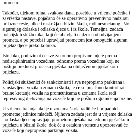
prometu.
Također, tijekom rujna, svakoga dana, posebice u vrijeme početka i
završetka nastave, pojačano će se operativno-preventivno nadzirati
prilazne ceste, ulice i raskrižja u blizini škola, radi nesmetanog i što
sigurnijeg dolaska i odlaska djece u i iz škole. Temeljna zadaća
policijskih službenika, koji će obavljati nadzor nad odvijanjem
prometa, a po potrebi i upravljati prometom jest omogućiti siguran
prijelaz djece preko kolnika.
Isto tako, poduzimat će sve zakonom propisane mjere prema
nediscipliniranim vozačima, odnosno prema vozačima koji ne
poštuju prednost prolaska pješaka na obilježenom pješačkom
prijelazu.
Policijski službenici će sankcionirati i sva nepropisno parkirana i
zaustavljena vozila u zonama škola, te će se pojačano kontrolirati
brzine kretanja vozila na prometnicama u zonama škola radi
represivnog djelovanja na vozače koji ne poštuju ograničenja brzine.
U vrijeme trajanja akcije u zonama škola raditi će i pripadnici
prometne jedinice mladeži. Njihova zadaća jest da u vrijeme dolaska
i odlaska djece upravljaju prometom pješaka na jednom pješačkom
prijelazu u blizini škole, dok će u ostalom vremenu upozoravati će
vozače koji nepropisno parkiraju vozila.