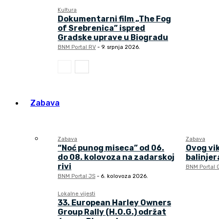
Kultura
Dokumentarni film „The Fog
of Srebrenica” ispred
Gradske uprave u Biogradu
BNM Portal RV
-
9. srpnja 2026.
Zabava
Zabava
Zabava
“Noć punog miseca” od 06.
Ovog vi
do 08. kolovoza na zadarskoj
balinjera
rivi
BNM Portal 
BNM Portal JS
-
6. kolovoza 2026.
Lokalne vijesti
33. European Harley Owners
Group Rally (H.O.G.) održat