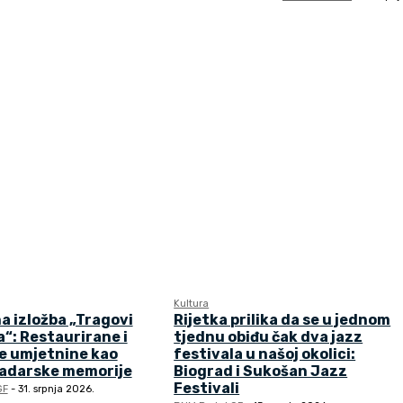
Kultura
a izložba „Tragovi
Rijetka prilika da se u jednom
“: Restaurirane i
tjednu obiđu čak dva jazz
e umjetnine kao
festivala u našoj okolici:
zadarske memorije
Biograd i Sukošan Jazz
Festivali
GF
-
31. srpnja 2026.