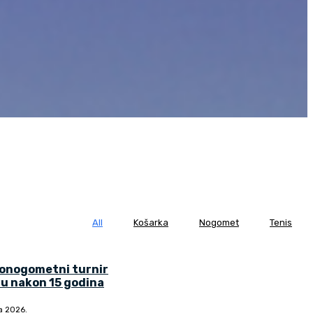
All
Košarka
Nogomet
Tenis
lonogometni turnir
u nakon 15 godina
ja 2026.