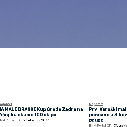
ogomet
Nogomet
NA MALE BRANKE Kup Grada Zadra na
Prvi Varoški ma
Višnjiku okupio 100 ekipa
ponovno u Sikov
pauze
NM Portal JS
-
6. kolovoza 2026.
BNM Portal GF
-
31. srpn