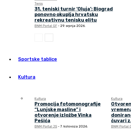
Tenis
31. teniski turnir ‘Oluja’: Biograd
ponovno okuplja hrvatsku
rekreativnu tenisku elitu
BNM Portal GF
-
29. srpnja 2026.
Sportske tablice
Kultura
Kultura
Kultura
Promocija fotomonografije
Otvoren
“Lunjske masline” i
vremena
otvorenje izložbe Vinka
doniran
Pešića
čuvari 
BNM Portal JS
-
7. kolovoza 2026.
BNM Portal 