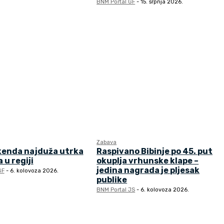
BNM Portal GF
-
15. srpnja 2026.
Zabava
kenda najduža utrka
Raspivano Bibinje po 45. put
 u regiji
okuplja vrhunske klape –
jedina nagrada je pljesak
GF
-
6. kolovoza 2026.
publike
BNM Portal JS
-
6. kolovoza 2026.