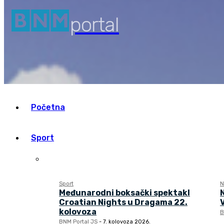
your email
portal
Početna
Sport
Sport
N
Međunarodni boksački spektakl
Croatian Nights u Dragama 22.
kolovoza
B
BNM Portal JS
-
7. kolovoza 2026.