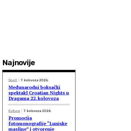
Najnovije
Sport
7. kolovoza 2026.
Međunarodni boksački
spektakl Croatian Nights u
Dragama 22. kolovoza
Kultura
7. kolovoza 2026.
Promocija
fotomonografije “Lunjske
masline” i otvorenje