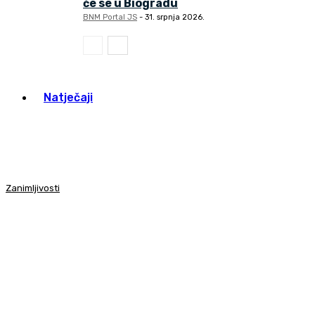
će se u Biogradu
BNM Portal JS
-
31. srpnja 2026.
Natječaji
Zanimljivosti