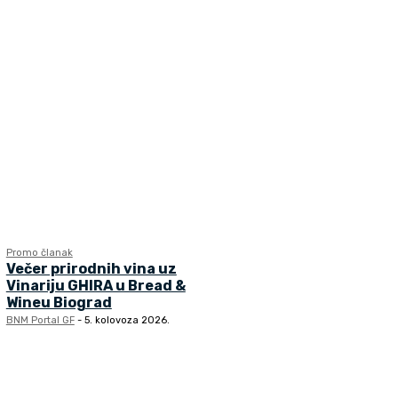
Promo članak
Večer prirodnih vina uz
Vinariju GHIRA u Bread &
Wineu Biograd
BNM Portal GF
-
5. kolovoza 2026.