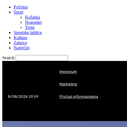
Početna
Sport
Košarka
Nogomet
Tenis
Sportske tablice
Kultura
Zabava
your username
Natječaji
Search
your password
Impresum
Marketing
8/08/2026 20:59
Pristup informacijama