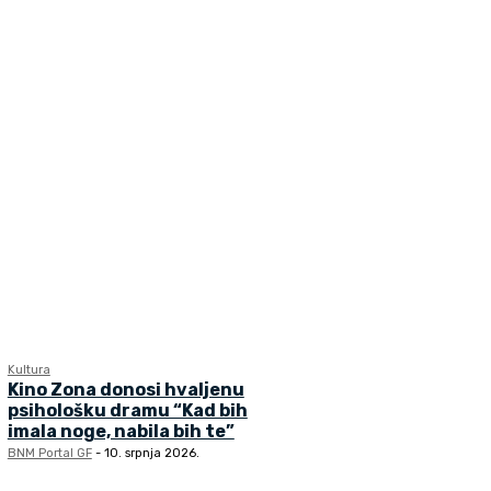
Kultura
Kino Zona donosi hvaljenu
psihološku dramu “Kad bih
imala noge, nabila bih te”
BNM Portal GF
-
10. srpnja 2026.