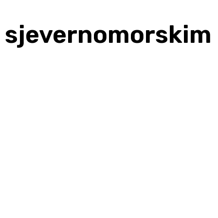
ić sjevernomorskim
Share