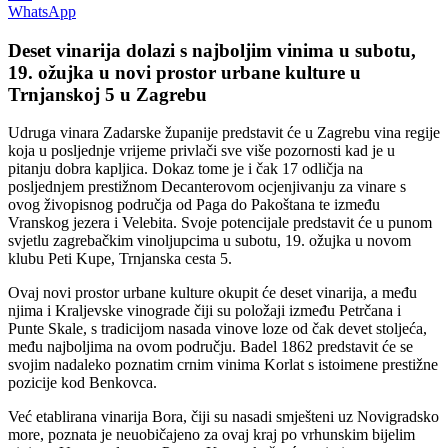
WhatsApp
Deset vinarija dolazi s najboljim vinima u subotu,
19. ožujka u novi prostor urbane kulture u
Trnjanskoj 5 u Zagrebu
Udruga vinara Zadarske županije predstavit će u Zagrebu vina regije
koja u posljednje vrijeme privlači sve više pozornosti kad je u
pitanju dobra kapljica. Dokaz tome je i čak 17 odličja na
posljednjem prestižnom Decanterovom ocjenjivanju za vinare s
ovog živopisnog područja od Paga do Pakoštana te između
Vranskog jezera i Velebita. Svoje potencijale predstavit će u punom
svjetlu zagrebačkim vinoljupcima u subotu, 19. ožujka u novom
klubu Peti Kupe, Trnjanska cesta 5.
Ovaj novi prostor urbane kulture okupit će deset vinarija, a među
njima i Kraljevske vinograde čiji su položaji između Petrčana i
Punte Skale, s tradicijom nasada vinove loze od čak devet stoljeća,
među najboljima na ovom području. Badel 1862 predstavit će se
svojim nadaleko poznatim crnim vinima Korlat s istoimene prestižne
pozicije kod Benkovca.
Već etablirana vinarija Bora, čiji su nasadi smješteni uz Novigradsko
more, poznata je neuobičajeno za ovaj kraj po vrhunskim bijelim