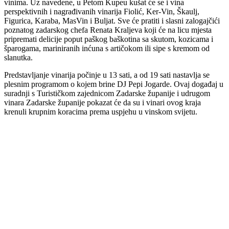
vinima. Uz navedene, u Petom Kupeu kušat će se i vina
perspektivnih i nagrađivanih vinarija Fiolić, Ker-Vin, Škaulj,
Figurica, Karaba, MasVin i Buljat. Sve će pratiti i slasni zalogajčići
poznatog zadarskog chefa Renata Kraljeva koji će na licu mjesta
pripremati delicije poput paškog baškotina sa skutom, kozicama i
šparogama, mariniranih inćuna s artičokom ili sipe s kremom od
slanutka.
Predstavljanje vinarija počinje u 13 sati, a od 19 sati nastavlja se
plesnim programom o kojem brine DJ Pepi Jogarde. Ovaj događaj u
suradnji s Turističkom zajednicom Zadarske županije i udrugom
vinara Zadarske županije pokazat će da su i vinari ovog kraja
krenuli krupnim koracima prema uspjehu u vinskom svijetu.
00:00