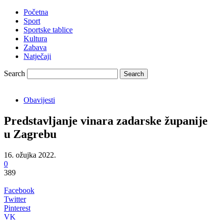
Početna
Sport
Sportske tablice
Kultura
Zabava
Natječaji
Search
Obavijesti
Predstavljanje vinara zadarske županije
u Zagrebu
16. ožujka 2022.
0
389
Facebook
Twitter
Pinterest
VK