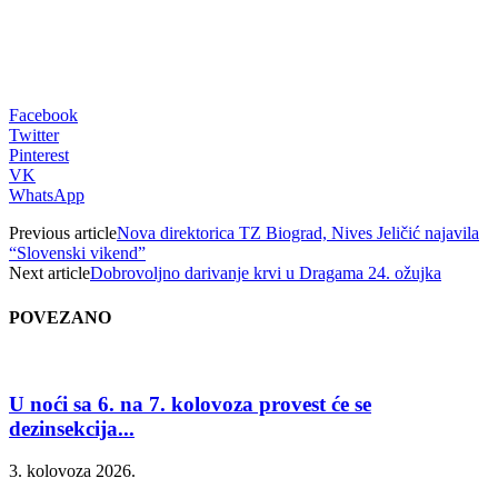
Facebook
Twitter
Pinterest
VK
WhatsApp
Previous article
Nova direktorica TZ Biograd, Nives Jeličić najavila
“Slovenski vikend”
Next article
Dobrovoljno darivanje krvi u Dragama 24. ožujka
POVEZANO
U noći sa 6. na 7. kolovoza provest će se
dezinsekcija...
3. kolovoza 2026.