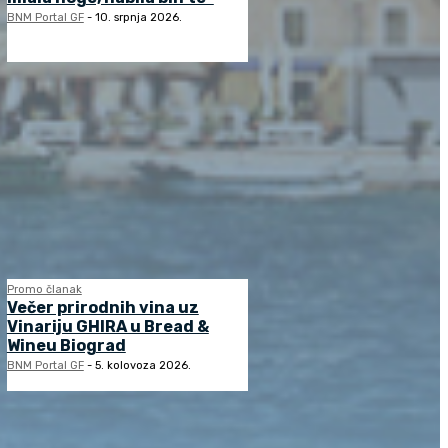
BNM Portal GF
-
10. srpnja 2026.
Promo članak
Večer prirodnih vina uz
Vinariju GHIRA u Bread &
Wineu Biograd
BNM Portal GF
-
5. kolovoza 2026.