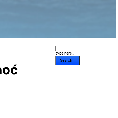
type here...
Search
moć