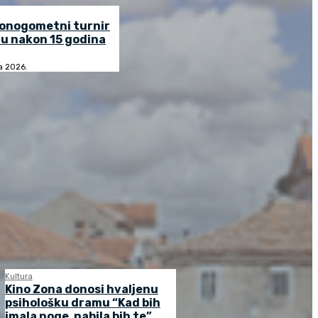
lonogometni turnir
u nakon 15 godina
ja 2026.
Kultura
Kino Zona donosi hvaljenu
psihološku dramu “Kad bih
imala noge, nabila bih te”