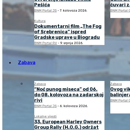
Pešića
čuvari 
BNM Portal JS
-
7. kolovoza 2026.
BNM Portal 
Kultura
Dokumentarni film „The Fog
of Srebrenica” ispred
Gradske uprave u Biogradu
BNM Portal RV
-
9. srpnja 2026.
Zabava
Zabava
Zabava
“Noć punog miseca” od 06.
Ovog vi
do 08. kolovoza na zadarskoj
balinjera
rivi
BNM Portal 
BNM Portal JS
-
6. kolovoza 2026.
Lokalne vijesti
33. European Harley Owners
Group Rally (H.O.G.) održat