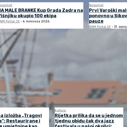
ogomet
Nogomet
NA MALE BRANKE Kup Grada Zadra na
Prvi Varoški ma
Višnjiku okupio 100 ekipa
ponovno u Sikov
pauze
NM Portal JS
-
6. kolovoza 2026.
BNM Portal GF
-
31. srpn
Kultura
a izložba „Tragovi
Rijetka prilika da se u jednom
“: Restaurirane i
tjednu obiđu čak dva jazz
e umjetnine kao
festivala u našoj okolici: