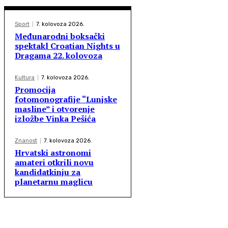
Sport
7. kolovoza 2026.
Međunarodni boksački
spektakl Croatian Nights u
Dragama 22. kolovoza
Kultura
7. kolovoza 2026.
Promocija
fotomonografije “Lunjske
masline” i otvorenje
izložbe Vinka Pešića
Znanost
7. kolovoza 2026.
Hrvatski astronomi
amateri otkrili novu
kandidatkinju za
planetarnu maglicu