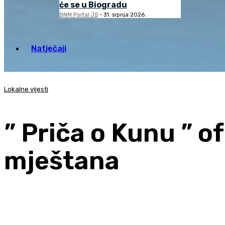
će se u Biogradu
BNM Portal JS
-
31. srpnja 2026.
Natječaji
Lokalne vijesti
” Priča o Kunu ” 
mještana