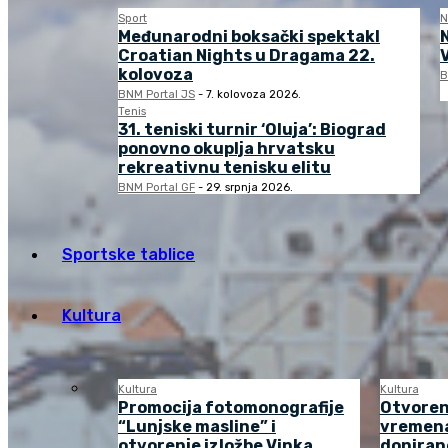
Sport
N
Međunarodni boksački spektakl
Croatian Nights u Dragama 22.
kolovoza
B
BNM Portal JS
-
7. kolovoza 2026.
Tenis
31. teniski turnir ‘Oluja’: Biograd
ponovno okuplja hrvatsku
rekreativnu tenisku elitu
BNM Portal GF
-
29. srpnja 2026.
Sportske tablice
Kultura
Kultura
Kultura
Promocija fotomonografije
Otvoren
“Lunjske masline” i
vremena
otvorenje izložbe Vinka
doniran