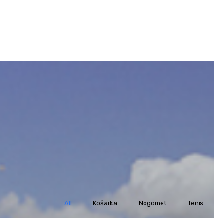
All
Košarka
Nogomet
Tenis