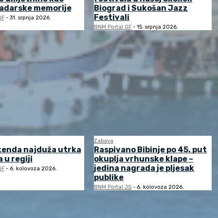
zadarske memorije
Biograd i Sukošan Jazz
Festivali
GF
-
31. srpnja 2026.
BNM Portal GF
-
15. srpnja 2026.
Zabava
kenda najduža utrka
Raspivano Bibinje po 45. put
 u regiji
okuplja vrhunske klape –
jedina nagrada je pljesak
GF
-
6. kolovoza 2026.
publike
BNM Portal JS
-
6. kolovoza 2026.