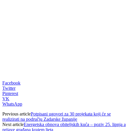
00:00
Facebook
Twitter
Pinterest
VK
WhatsApp
Previous article
Potpisani ugovori za 30 projekata koji će se
realizirati na području Zadarske županije
Next article
Energetska obnova obiteljskih kuća – poziv 25. lipnja a
prijave građana krajem ljeta