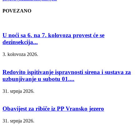
POVEZANO
U noći sa 6. na 7. kolovoza provest će se
dezinsekcija...
3. kolovoza 2026.
Redovito ispitivanje ispravnosti sirena i sustava za
uzbunjivanje u subotu 01....
31. srpnja 2026.
Obavijest za ribiče iz PP Vransko jezero
31. srpnja 2026.