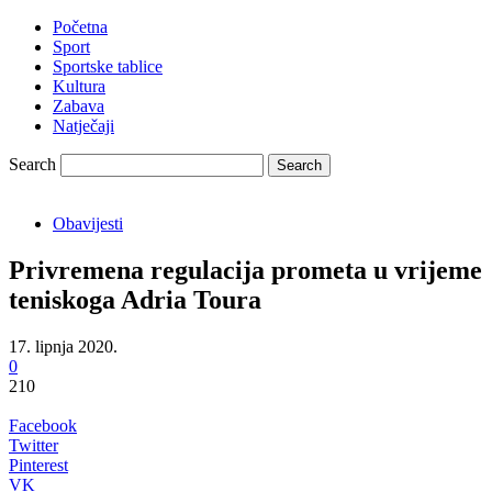
Početna
Sport
Sportske tablice
Kultura
Zabava
Natječaji
Search
Obavijesti
Privremena regulacija prometa u vrijeme
teniskoga Adria Toura
17. lipnja 2020.
0
210
Facebook
Twitter
Pinterest
VK