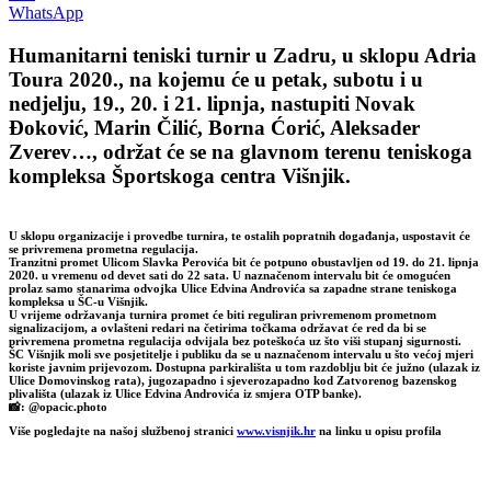
WhatsApp
Humanitarni teniski turnir u Zadru, u sklopu Adria
Toura 2020., na kojemu će u petak, subotu i u
nedjelju, 19., 20. i 21. lipnja, nastupiti Novak
Đoković, Marin Čilić, Borna Ćorić, Aleksader
Zverev…, održat će se na glavnom terenu teniskoga
kompleksa Športskoga centra Višnjik.
U sklopu organizacije i provedbe turnira, te ostalih popratnih događanja, uspostavit će
se privremena prometna regulacija.
Tranzitni promet Ulicom Slavka Perovića bit će potpuno obustavljen od 19. do 21. lipnja
2020. u vremenu od devet sati do 22 sata. U naznačenom intervalu bit će omogućen
prolaz samo stanarima odvojka Ulice Edvina Androvića sa zapadne strane teniskoga
kompleksa u ŠC-u Višnjik.
U vrijeme održavanja turnira promet će biti reguliran privremenom prometnom
signalizacijom, a ovlašteni redari na četirima točkama održavat će red da bi se
privremena prometna regulacija odvijala bez poteškoća uz što viši stupanj sigurnosti.
ŠC Višnjik moli sve posjetitelje i publiku da se u naznačenom intervalu u što većoj mjeri
koriste javnim prijevozom. Dostupna parkirališta u tom razdoblju bit će južno (ulazak iz
Ulice Domovinskog rata), jugozapadno i sjeverozapadno kod Zatvorenog bazenskog
plivališta (ulazak iz Ulice Edvina Androvića iz smjera OTP banke).
📸
: @opacic.photo
Više pogledajte na našoj službenoj stranici
www.visnjik.hr
na linku u opisu profila