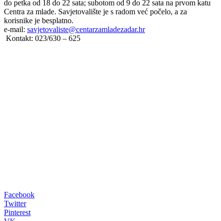
do petka od 18 do 22 sata; subotom od 9 do 22 sata na prvom katu
Centra za mlade. Savjetovalište je s radom već počelo, a za
korisnike je besplatno.
e-mail:
savjetovaliste@centarzamladezadar.hr
Kontakt: 023/630 – 625
00:00
Facebook
Twitter
Pinterest