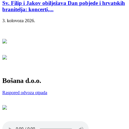
Sv. Filip i Jakov obilježava Dan pobjede i hrvatskih
branitelja: koncerti,...
3. kolovoza 2026.
Bošana d.o.o.
Raspored odvoza otpada