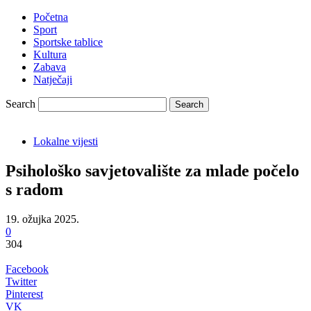
Početna
Sport
Sportske tablice
Kultura
Zabava
Natječaji
Search
Lokalne vijesti
Psihološko savjetovalište za mlade počelo
s radom
19. ožujka 2025.
0
304
Facebook
Twitter
Pinterest
VK