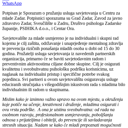
WhatsApp
Potpisan je Sporazum o pružanju usluga savjetovanja u Centru za
mlade Zadar. Potpisnici sporazuma su Grad Zadar, Zavod za javno
zdravstvo Zadar, Sveučilište u Zadru, Društvo psihologa Zadarske
županije, PSIHIKA d.o.o., i Centar Ora.
Savjetovalište za mlade usmjereno je na individualni i skupni rad
kojemu je cilj zaštita, održavanje i unaprjeđenje mentalnog zdravlja
te prevencija rizičnih ponašanja mladih osoba u dobi od 15 do 30
godina. Pružatelji usluga savjetovanja iz navedenih partnerskih
organizacija, primarno će se baviti savjetodavnim radom i
preventivnim aktivnostima ciljane dobne skupine. Cilj je osigurati
kvalitetnu i sveobuhvatnu psihološku podršku korisnicima, uz
naglasak na individualni pristup i specifične potrebe svakog
pojedinca. Svi partneri u ovom savjetovalištu osiguravaju usluge
educiranih stručnjaka s višegodišnjim iskustvom rada s mladima bilo
individualnim ili radom u skupinama.
Mislim kako je iznimno važno upravo na ovom mjestu, u okruženju
koje potiče na učenje, kreativnost i druženje, mladima osigurati i
ovu vrstu podrške. A ona je uistinu sveobuhvatna: od rada na
osobnom razvoju, profesionalnom usmjeravanju, poboljšanju
odnosa s prijateljima i obitelji, do prevencije ili savladavanja
stresnih situacija. Nadam se kako će mladi prepoznati mogućnosti