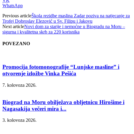
VK
WhatsApp
Previous article
Škola rezidbe maslina Zadar poziva na natjecanje za
Trofej Dobroslav Elezović u Sv. Filipu i Jakovu
Next article
Novi dom za starije i nemoćne u Biogradu na Moru –
sigurna i kvalitetna skrb za 220 korisnika
POVEZANO
Promocija fotomonografije “Lunjske masline” i
otvorenje izložbe Vinka Pešića
7. kolovoza 2026.
Biograd na Moru obilježava obljetnicu Hirošime i
Nagasakija večeri mira i...
3. kolovoza 2026.