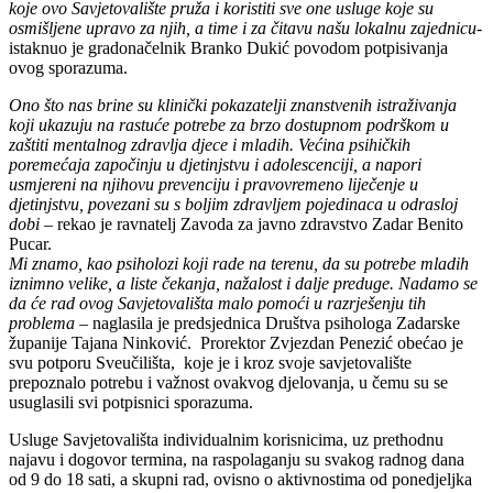
koje ovo Savjetovalište pruža i koristiti sve one usluge koje su
osmišljene upravo za njih, a time i za čitavu našu lokalnu zajednicu-
istaknuo je gradonačelnik Branko Dukić povodom potpisivanja
ovog sporazuma.
Ono što nas brine su klinički pokazatelji znanstvenih istraživanja
koji ukazuju na rastuće potrebe za brzo dostupnom podrškom u
zaštiti mentalnog zdravlja djece i mladih. Većina psihičkih
poremećaja započinju u djetinjstvu i adolescenciji, a napori
usmjereni na njihovu prevenciju i pravovremeno liječenje u
djetinjstvu, povezani su s boljim zdravljem pojedinaca u odrasloj
dobi –
rekao je ravnatelj Zavoda za javno zdravstvo Zadar Benito
Pucar.
Mi znamo, kao psiholozi koji rade na terenu, da su potrebe mladih
iznimno velike, a liste čekanja, nažalost i dalje preduge. Nadamo se
da će rad ovog Savjetovališta malo pomoći u razrješenju tih
problema
– naglasila je predsjednica Društva psihologa Zadarske
županije Tajana Ninković. Prorektor Zvjezdan Penezić obećao je
svu potporu Sveučilišta, koje je i kroz svoje savjetovalište
prepoznalo potrebu i važnost ovakvog djelovanja, u čemu su se
usuglasili svi potpisnici sporazuma.
Usluge Savjetovališta individualnim korisnicima, uz prethodnu
najavu i dogovor termina, na raspolaganju su svakog radnog dana
od 9 do 18 sati, a skupni rad, ovisno o aktivnostima od ponedjeljka