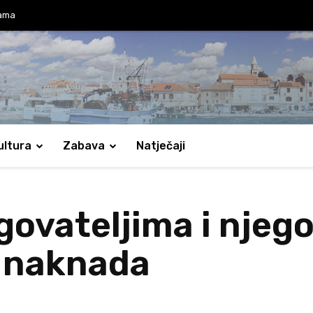
jama
ultura
Zabava
Natječaji
govateljima i njeg
 naknada