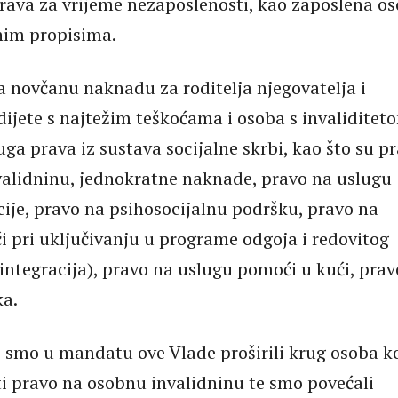
prava za vrijeme nezaposlenosti, kao zaposlena o
im propisima.
 novčanu naknadu za roditelja njegovatelja i
 dijete s najtežim teškoćama i osoba s invaliditet
uga prava iz sustava socijalne skrbi, kao što su p
alidninu, jednokratne naknade, pravo na uslugu
cije, pravo na psihosocijalnu podršku, pravo na
 pri uključivanju u programe odgoja i redovitog
integracija), pravo na uslugu pomoći u kući, prav
ka.
 smo u mandatu ove Vlade proširili krug osoba k
i pravo na osobnu invalidninu te smo povećali