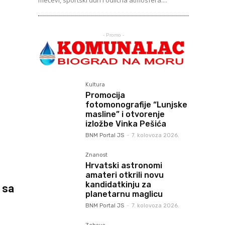
mečevi, sportski duh i odlična atmosfera....
- Promo -
Kultura
Promocija
fotomonografije “Lunjske
masline” i otvorenje
izložbe Vinka Pešića
BNM Portal JS
-
7. kolovoza 2026.
Znanost
Hrvatski astronomi
amateri otkrili novu
kandidatkinju za
m
sa
planetarnu maglicu
BNM Portal JS
-
7. kolovoza 2026.