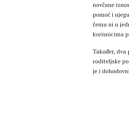
novčane iznos
pomoć i njegu
čemu ni u jed
korisnicima p
Također, dva 
roditeljske p
je i dohodovn
00:00