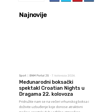
Najnovije
Sport
BNM Portal JS
-
7. kolovoza 2026.
Međunarodni boksački
spektakl Croatian Nights u
Dragama 22. kolovoza
Pridružite nam se na večeri vrhunskog boksa i
doživite uzbuđenje koje donose atraktivni