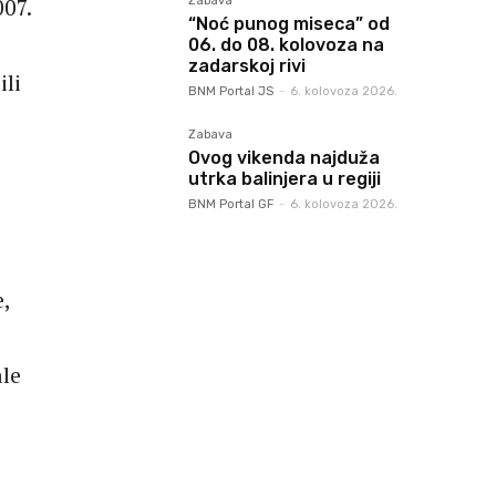
007.
Zabava
“Noć punog miseca” od
06. do 08. kolovoza na
zadarskoj rivi
ili
BNM Portal JS
-
6. kolovoza 2026.
Zabava
Ovog vikenda najduža
utrka balinjera u regiji
BNM Portal GF
-
6. kolovoza 2026.
,
le