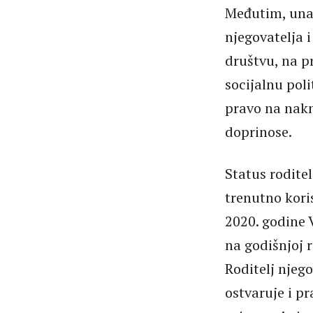
Međutim, unat
njegovatelja 
društvu, na pr
socijalnu pol
pravo na nak
doprinose.
Status roditel
trenutno kori
2020. godine 
na godišnjoj 
Roditelj njeg
ostvaruje i p