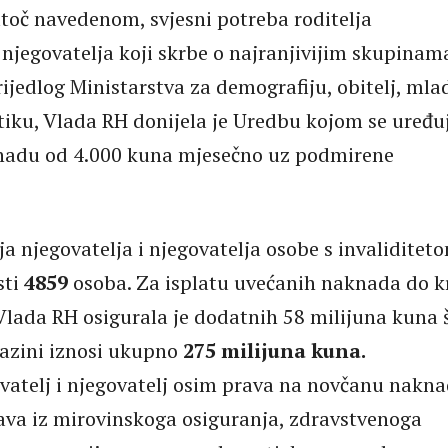
oč navedenom, svjesni potreba roditelja
i njegovatelja koji skrbe o najranjivijim skupinam
ijedlog Ministarstva za demografiju, obitelj, mlad
itiku, Vlada RH donijela je Uredbu kojom se uređu
nadu od 4.000 kuna mjesečno uz podmirene
ja njegovatelja i njegovatelja osobe s invaliditet
sti
4859
osoba. Za isplatu uvećanih naknada do k
Vlada RH osigurala je dodatnih 58 milijuna kuna 
razini iznosi ukupno
275 milijuna kuna.
ovatelj i njegovatelj osim prava na novčanu nakna
rava iz mirovinskoga osiguranja, zdravstvenoga