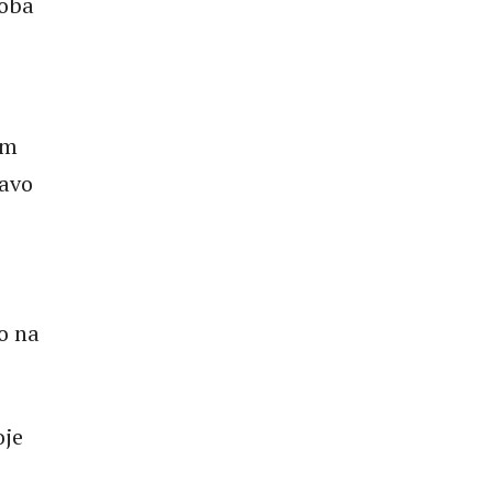
soba
om
ravo
o na
oje