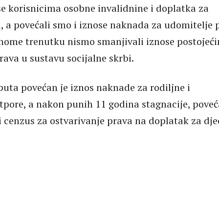
e korisnicima osobne invalidnine i doplatka za
, a povećali smo i iznose naknada za udomitelje p
nome trenutku nismo smanjivali iznose postojeć
rava u sustavu socijalne skrbi.
puta povećan je iznos naknade za rodiljne i
otpore, a nakon punih 11 godina stagnacije, pove
i cenzus za ostvarivanje prava na doplatak za dje