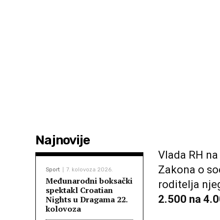
Najnovije
Vlada RH na 
Zakona o soc
Sport
7. kolovoza 2026.
Međunarodni boksački
roditelja nj
spektakl Croatian
2.500 na 4.0
Nights u Dragama 22.
kolovoza