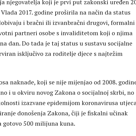
ja njegovatelja koji je prvi put zakonski uređen 2
 Vlada 2017. godine proširila na način da status
obivaju i bračni ili izvanbračni drugovi, formalni 
votni partneri osobe s invaliditetom koji o njima
na dan. Do tada je taj status u sustavu socijalne
rviran isključivo za roditelje djece s najtežim
osa naknade, koji se nije mijenjao od 2008. godine
ano i u okviru novog Zakona o socijalnoj skrbi, no
olnosti izazvane epidemijom koronavirusa utjeca
ranje donošenja Zakona, čiji je fiskalni učinak
a gotovo 500 milijuna kuna.