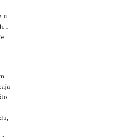
a u
e i
je
om
raja
što
du,