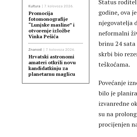
Status roditel
Kultura
7. kolovoza 2026.
godine, ova je
Promocija
fotomonografije
njegovatelja d
“Lunjske masline” i
otvorenje izložbe
neformalni ži
Vinka Pešića
brinu 24 sata 
Znanost
7. kolovoza 2026.
skrbi bio reze
Hrvatski astronomi
amateri otkrili novu
teškoćama.
kandidatkinju za
planetarnu maglicu
Povećanje izn
bilo je planir
izvanredne ok
su na prolongi
procijenjen n