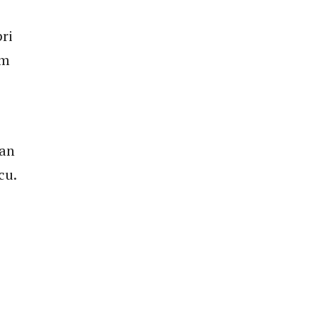
ri
im
ćan
cu.