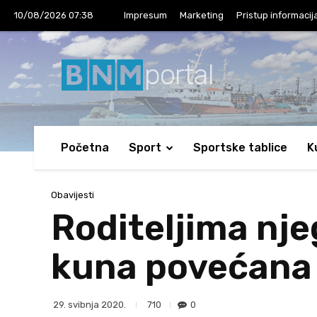
10/08/2026 07:38
Impresum
Marketing
Pristup informaci
portal
Početna
Sport
Sportske tablice
K
Obavijesti
Roditeljima nje
kuna povećana
710
0
29. svibnja 2020.