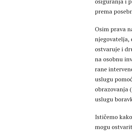
osiguranja i 
prema posebn
Osim prava na
njegovatelja,
ostvaruje i dr
na osobnu inv
rane interven
uslugu pomoći
obrazovanja (
uslugu borav
Ističemo kako
mogu ostvarit