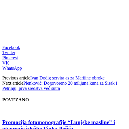
Facebook
Twitter
Pinterest
VK
WhatsApp
Previous article
Ivan Dodig servira as za Marijine obroke
Next article
Plenković: Dogovoreno 20 milijuna kuna za Sisak i
Petrinju, prva sredstva već sutra
POVEZANO
Promocija fotomonografije “Lunjske masline” i
otvorenje izložbe Vinka Pešića