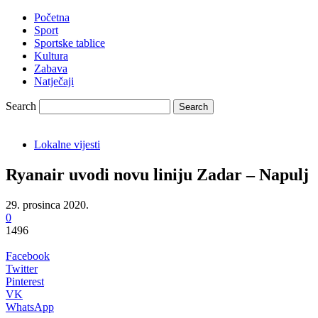
Početna
Sport
Sportske tablice
Kultura
Zabava
Natječaji
Search
Lokalne vijesti
Ryanair uvodi novu liniju Zadar – Napulj
29. prosinca 2020.
0
1496
Facebook
Twitter
Pinterest
VK
WhatsApp