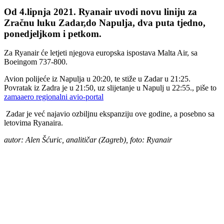
Od 4.lipnja 2021. Ryanair uvodi novu liniju za
Zračnu luku Zadar,do Napulja, dva puta tjedno,
ponedjeljkom i petkom.
Za Ryanair će letjeti njegova europska ispostava Malta Air, sa
Boeingom 737-800.
Avion polijeće iz Napulja u 20:20, te stiže u Zadar u 21:25.
Povratak iz Zadra je u 21:50, uz slijetanje u Napulj u 22:55., piše to
zamaaero regionalni avio-portal
Zadar je već najavio ozbiljnu ekspanziju ove godine, a posebno sa
letovima Ryanaira.
autor: Alen Šćuric, analitičar (Zagreb), foto: Ryanair
00:00