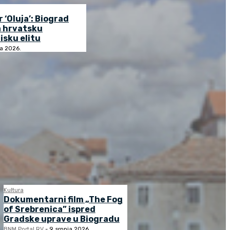
r ‘Oluja’: Biograd
a hrvatsku
isku elitu
ja 2026.
Kultura
Dokumentarni film „The Fog
of Srebrenica” ispred
Gradske uprave u Biogradu
BNM Portal RV
-
9. srpnja 2026.