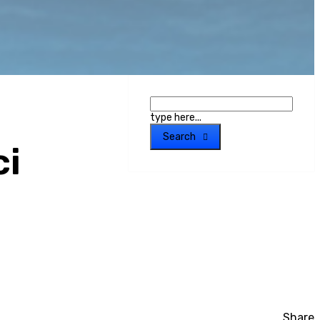
type here...
Search
ci
Share