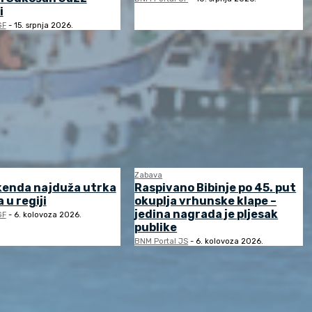
i
GF
-
15. srpnja 2026.
Zabava
kenda najduža utrka
Raspivano Bibinje po 45. put
 u regiji
okuplja vrhunske klape –
jedina nagrada je pljesak
GF
-
6. kolovoza 2026.
publike
BNM Portal JS
-
6. kolovoza 2026.