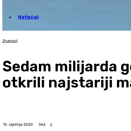
Natječaji
Znanost
Sedam milijarda g
otkrili najstariji 
15. siječnja 2020.
366
0