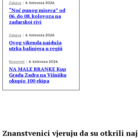
Zabava
6. kolovoza 2026.
“Noć punog miseca” od
06. do 08. kolovoza na
zadarskoj rivi
Zabava
6. kolovoza 2026.
Ovog vikenda najduža
utrka balinjera u regiji
Nogomet
6. kolovoza 2026.
NA MALE BRANKE Kup
Grada Zadra na Višnjiku
okupio 100 ekipa
Znanstvenici vjeruju da su otkrili naj