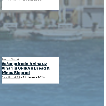
Promo članak
Večer prirodnih vina uz
Vinariju GHIRA u Bread &
Wineu Biograd
BNM Portal GF
-
5. kolovoza 2026.