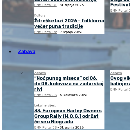
Festival
BNM Portal GF
-
31. srpnja 2026.
BNM Portal 
Kultura
Ždreške lazi 2026 – folklorna
večer puna tradicije
BNM Portal RV
-
7. srpnja 2026.
Zabava
Zabava
Zabava
“Noć punog miseca” od 06.
Ovog vi
do 08. kolovoza na zadarskoj
balinjera
rivi
BNM Portal 
BNM Portal JS
-
6. kolovoza 2026.
Lokalne vijesti
33. European Harley Owners
Group Rally (H.O.G.) održat
će se u Biogradu
BNM Portal JS
-
31. srpnja 2026.