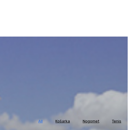
All
Košarka
Nogomet
Tenis