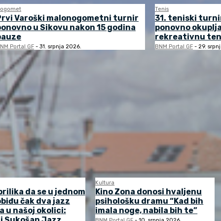
ogomet
Tenis
Prvi Varoški malonogometni turnir
31. teniski turni
ponovno u Sikovu nakon 15 godina
ponovno okuplj
pauze
rekreativnu ten
NM Portal GF
-
31. srpnja 2026.
BNM Portal GF
-
29. srpn
Kultura
prilika da se u jednom
Kino Zona donosi hvaljenu
biđu čak dva jazz
psihološku dramu “Kad bih
a u našoj okolici:
imala noge, nabila bih te”
 i Sukošan Jazz
BNM Portal GF
-
10. srpnja 2026.