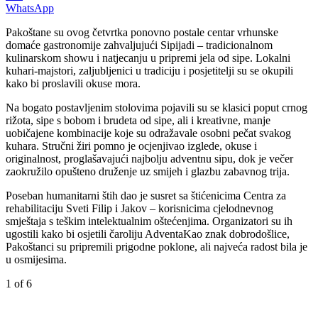
WhatsApp
Pakoštane su ovog četvrtka ponovno postale centar vrhunske
domaće gastronomije zahvaljujući Sipijadi – tradicionalnom
kulinarskom showu i natjecanju u pripremi jela od sipe. Lokalni
kuhari-majstori, zaljubljenici u tradiciju i posjetitelji su se okupili
kako bi proslavili okuse mora.
Na bogato postavljenim stolovima pojavili su se klasici poput crnog
rižota, sipe s bobom i brudeta od sipe, ali i kreativne, manje
uobičajene kombinacije koje su odražavale osobni pečat svakog
kuhara. Stručni žiri pomno je ocjenjivao izglede, okuse i
originalnost, proglašavajući najbolju adventnu sipu, dok je večer
zaokružilo opušteno druženje uz smijeh i glazbu zabavnog trija.
Poseban humanitarni štih dao je susret sa štićenicima Centra za
rehabilitaciju Sveti Filip i Jakov – korisnicima cjelodnevnog
smještaja s teškim intelektualnim oštećenjima. Organizatori su ih
ugostili kako bi osjetili čaroliju AdventaKao znak dobrodošlice,
Pakoštanci su pripremili prigodne poklone, ali najveća radost bila je
u osmijesima.
1
of 6