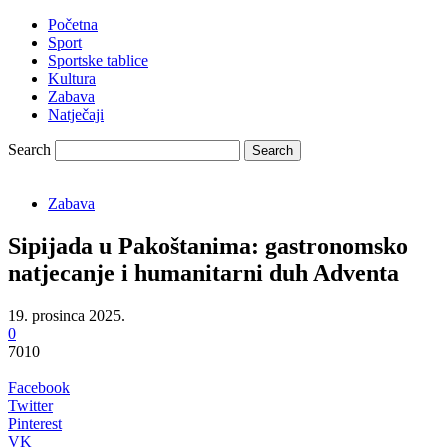
Početna
Sport
Sportske tablice
Kultura
Zabava
Natječaji
Search
Zabava
Sipijada u Pakoštanima: gastronomsko
natjecanje i humanitarni duh Adventa
19. prosinca 2025.
0
7010
Facebook
Twitter
Pinterest
VK