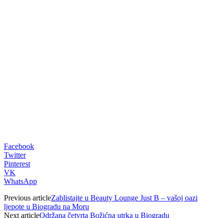
00:00
Facebook
Twitter
Pinterest
VK
WhatsApp
Previous article
Zablistajte u Beauty Lounge Just B – vašoj oazi
ljepote u Biogradu na Moru
Next article
Održana četvrta Božićna utrka u Biogradu