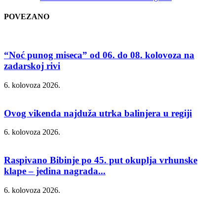
POVEZANO
“Noć punog miseca” od 06. do 08. kolovoza na
zadarskoj rivi
6. kolovoza 2026.
Ovog vikenda najduža utrka balinjera u regiji
6. kolovoza 2026.
Raspivano Bibinje po 45. put okuplja vrhunske
klape – jedina nagrada...
6. kolovoza 2026.