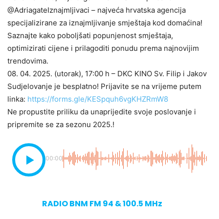
@AdriagateIznajmljivaci – najveća hrvatska agencija
specijalizirane za iznajmljivanje smještaja kod domaćina!
Saznajte kako poboljšati popunjenost smještaja,
optimizirati cijene i prilagoditi ponudu prema najnovijim
trendovima.
08. 04. 2025. (utorak), 17:00 h – DKC KINO Sv. Filip i Jakov
Sudjelovanje je besplatno! Prijavite se na vrijeme putem
linka:
https://forms.gle/KESpquh6vgKHZRmW8
Ne propustite priliku da unaprijedite svoje poslovanje i
pripremite se za sezonu 2025.!
00:00
RADIO BNM FM 94 & 100.5 MHz