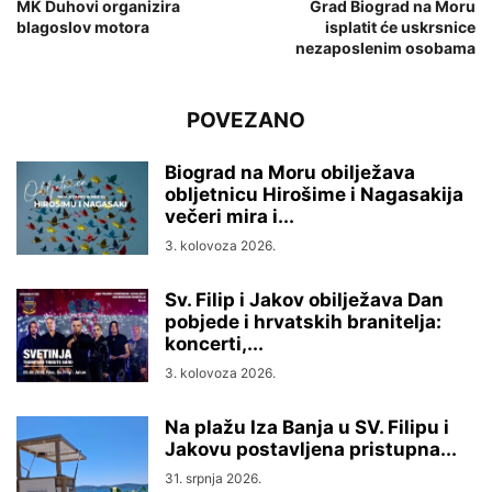
MK Duhovi organizira
Grad Biograd na Moru
blagoslov motora
isplatit će uskrsnice
nezaposlenim osobama
POVEZANO
Biograd na Moru obilježava
obljetnicu Hirošime i Nagasakija
večeri mira i...
3. kolovoza 2026.
Sv. Filip i Jakov obilježava Dan
pobjede i hrvatskih branitelja:
koncerti,...
3. kolovoza 2026.
Na plažu Iza Banja u SV. Filipu i
Jakovu postavljena pristupna...
31. srpnja 2026.