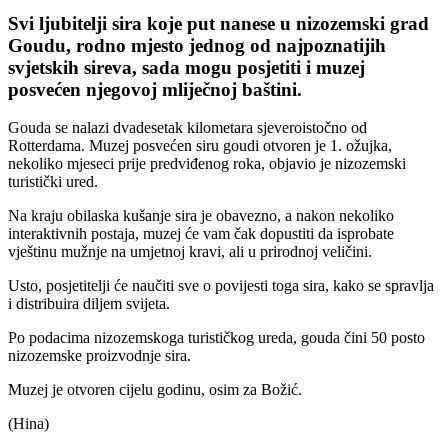
Svi ljubitelji sira koje put nanese u nizozemski grad
Goudu, rodno mjesto jednog od najpoznatijih
svjetskih sireva, sada mogu posjetiti i muzej
posvećen njegovoj mliječnoj baštini.
Gouda se nalazi dvadesetak kilometara sjeveroistočno od
Rotterdama. Muzej posvećen siru goudi otvoren je 1. ožujka,
nekoliko mjeseci prije predviđenog roka, objavio je nizozemski
turistički ured.
Na kraju obilaska kušanje sira je obavezno, a nakon nekoliko
interaktivnih postaja, muzej će vam čak dopustiti da isprobate
vještinu mužnje na umjetnoj kravi, ali u prirodnoj veličini.
Usto, posjetitelji će naučiti sve o povijesti toga sira, kako se spravlja
i distribuira diljem svijeta.
Po podacima nizozemskoga turističkog ureda, gouda čini 50 posto
nizozemske proizvodnje sira.
Muzej je otvoren cijelu godinu, osim za Božić.
(Hina)