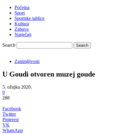
Početna
Sport
Sportske tablice
Kultura
Zabava
Natječaji
Search
Zanimljivosti
U Goudi otvoren muzej goude
5. ožujka 2020.
0
288
Facebook
Twitter
Pinterest
VK
WhatsApp