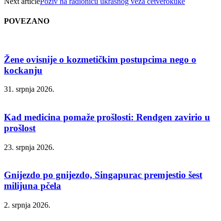
Next article
Poziv na radionicu ukrasnog veza četverokuke
POVEZANO
Žene ovisnije o kozmetičkim postupcima nego o
kockanju
31. srpnja 2026.
Kad medicina pomaže prošlosti: Rendgen zavirio u
prošlost
23. srpnja 2026.
Gnijezdo po gnijezdo, Singapurac premjestio šest
milijuna pčela
2. srpnja 2026.