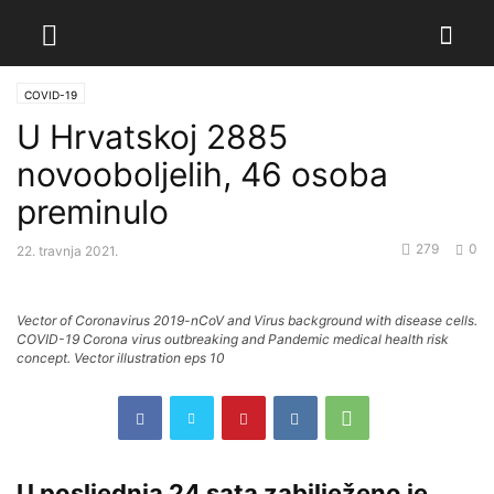
COVID-19
U Hrvatskoj 2885
novooboljelih, 46 osoba
preminulo
279
0
22. travnja 2021.
Vector of Coronavirus 2019-nCoV and Virus background with disease cells.
COVID-19 Corona virus outbreaking and Pandemic medical health risk
concept. Vector illustration eps 10
U posljednja 24 sata zabilježeno je