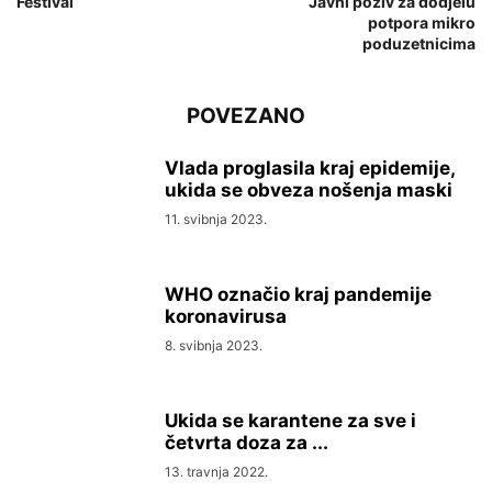
Festival
Javni poziv za dodjelu
potpora mikro
poduzetnicima
POVEZANO
Vlada proglasila kraj epidemije,
ukida se obveza nošenja maski
11. svibnja 2023.
WHO označio kraj pandemije
koronavirusa
8. svibnja 2023.
Ukida se karantene za sve i
četvrta doza za ...
13. travnja 2022.