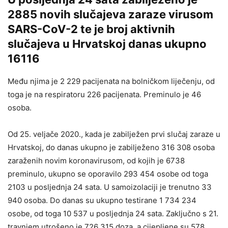
2885 novih slučajeva zaraze virusom
SARS-CoV-2 te je broj aktivnih
slučajeva u Hrvatskoj danas ukupno
16116
Među njima je 2 229 pacijenata na bolničkom liječenju, od
toga je na respiratoru 226 pacijenata. Preminulo je 46
osoba.
Od 25. veljače 2020., kada je zabilježen prvi slučaj zaraze u
Hrvatskoj, do danas ukupno je zabilježeno 316 308 osoba
zaraženih novim koronavirusom, od kojih je 6738
preminulo, ukupno se oporavilo 293 454 osobe od toga
2103 u posljednja 24 sata. U samoizolaciji je trenutno 33
940 osoba. Do danas su ukupno testirane 1 734 234
osobe, od toga 10 537 u posljednja 24 sata. Zaključno s 21.
travnjem utrošeno je 726 315 doza, a cijepljene su 578