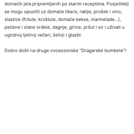
domaćih jela pripremljenih po starim receptima. Posjetitelji
se mogu opustiti uz domaće likere, rakije, prošek i vino,
slastice (fritule, kroštule, domaće kekse, marmelade…),
pečene i slane srdele, dagnje, girice, pršut i sir i uživati u
ugodnoj ljetnoj večeri, šetnji i glazbi.
Dobro došli na druge ovosezonske “Dragarske bumbete”!
00:00