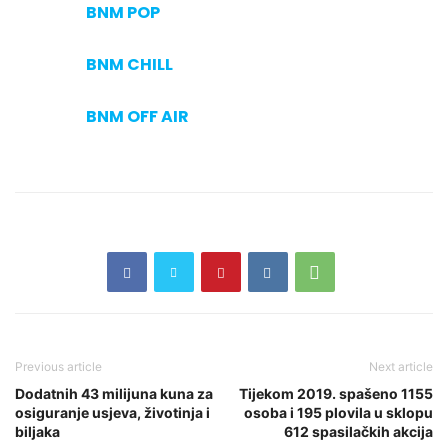
BNM POP
BNM CHILL
BNM OFF AIR
Previous article
Next article
Dodatnih 43 milijuna kuna za
Tijekom 2019. spašeno 1155
osiguranje usjeva, životinja i
osoba i 195 plovila u sklopu
biljaka
612 spasilačkih akcija