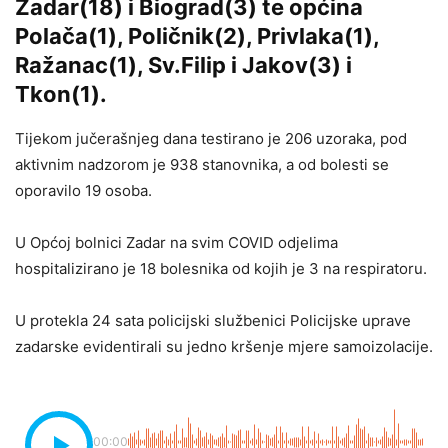
Zadar(18) i Biograd(3) te općina
Polača(1), Poličnik(2), Privlaka(1),
Ražanac(1), Sv.Filip i Jakov(3) i
Tkon(1).
Tijekom jučerašnjeg dana testirano je 206 uzoraka, pod
aktivnim nadzorom je 938 stanovnika, a od bolesti se
oporavilo 19 osoba.
U Općoj bolnici Zadar na svim COVID odjelima
hospitalizirano je 18 bolesnika od kojih je 3 na respiratoru.
U protekla 24 sata policijski službenici Policijske uprave
zadarske evidentirali su jedno kršenje mjere samoizolacije.
00:00