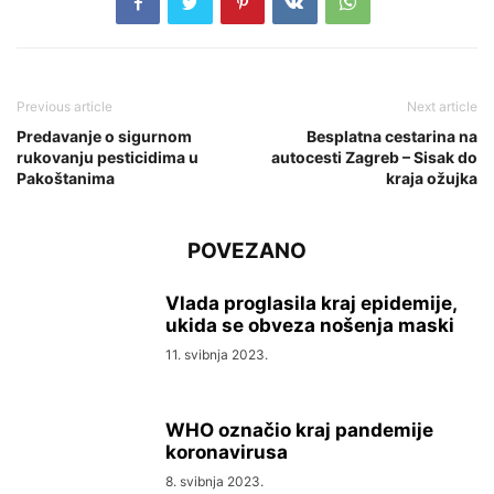
Previous article
Next article
Predavanje o sigurnom
Besplatna cestarina na
rukovanju pesticidima u
autocesti Zagreb – Sisak do
Pakoštanima
kraja ožujka
POVEZANO
Vlada proglasila kraj epidemije,
ukida se obveza nošenja maski
11. svibnja 2023.
WHO označio kraj pandemije
koronavirusa
8. svibnja 2023.