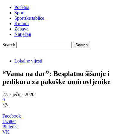
Početna
Sport
Sportske tablice
Kultura
Zabava
Natječaji
Search
Lokalne vijesti
“Vama na dar”: Besplatno šišanje i
pedikura za pakoške umirovljenike
27. siječnja 2020.
0
474
Facebook
Twitter
Pinterest
VK