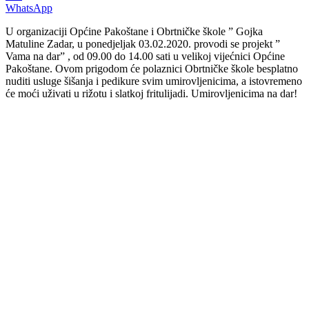
WhatsApp
U organizaciji Općine Pakoštane i Obrtničke škole ” Gojka
Matuline Zadar, u ponedjeljak 03.02.2020. provodi se projekt ”
Vama na dar” , od 09.00 do 14.00 sati u velikoj vijećnici Općine
Pakoštane. Ovom prigodom će polaznici Obrtničke škole besplatno
nuditi usluge šišanja i pedikure svim umirovljenicima, a istovremeno
će moći uživati u rižotu i slatkoj fritulijadi. Umirovljenicima na dar!
00:00