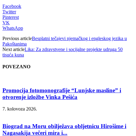
Facebook
Twitter
Pinterest
VK
WhatsApp
Previous article
Besplatni tečajevi njemačkog i engleskog jezika u
Pakoštanima
Next article
Lika: Za zdravstvene i socijalne projekte udruga 50
tisuća kuna
POVEZANO
Promocija fotomonografije “Lunjske masline” i
otvorenje izložbe Vinka Pešića
7. kolovoza 2026.
Biograd na Moru obilježava obljetnicu Hirošime i
Nagasakija večeri mira i...