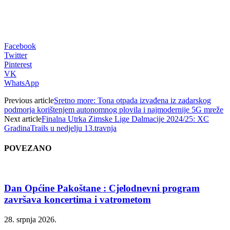
Facebook
Twitter
Pinterest
VK
WhatsApp
Previous article
Sretno more: Tona otpada izvađena iz zadarskog
podmorja korištenjem autonomnog plovila i najmodernije 5G mreže
Next article
Finalna Utrka Zimske Lige Dalmacije 2024/25: XC
GradinaTrails u nedjelju 13.travnja
POVEZANO
Dan Općine Pakoštane : Cjelodnevni program
završava koncertima i vatrometom
28. srpnja 2026.