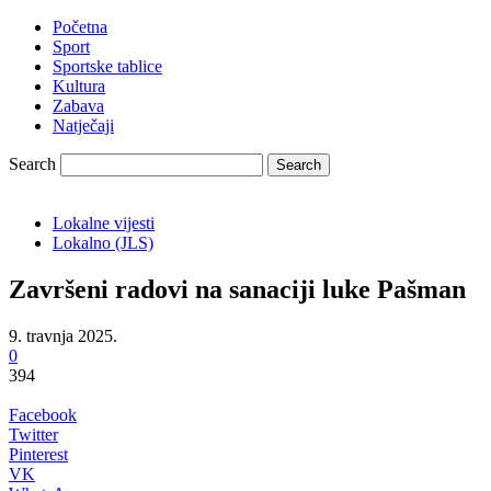
Početna
Sport
Sportske tablice
Kultura
Zabava
Natječaji
Search
Lokalne vijesti
Lokalno (JLS)
Završeni radovi na sanaciji luke Pašman
9. travnja 2025.
0
394
Facebook
Twitter
Pinterest
VK