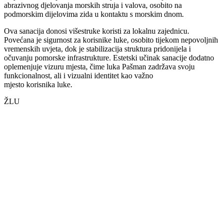
abrazivnog djelovanja morskih struja i valova, osobito na
podmorskim dijelovima zida u kontaktu s morskim dnom.
Ova sanacija donosi višestruke koristi za lokalnu zajednicu.
Povećana je sigurnost za korisnike luke, osobito tijekom nepovoljnih
vremenskih uvjeta, dok je stabilizacija struktura pridonijela i
očuvanju pomorske infrastrukture. Estetski učinak sanacije dodatno
oplemenjuje vizuru mjesta, čime luka Pašman zadržava svoju
funkcionalnost, ali i vizualni identitet kao važno
mjesto korisnika luke.
ŽLU
00:00