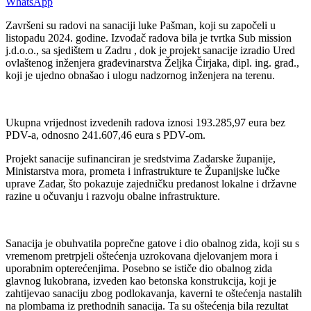
WhatsApp
Završeni su radovi na sanaciji luke Pašman, koji su započeli u
listopadu 2024. godine. Izvođač radova bila je tvrtka Sub mission
j.d.o.o., sa sjedištem u Zadru , dok je projekt sanacije izradio Ured
ovlaštenog inženjera građevinarstva Željka Čirjaka, dipl. ing. građ.,
koji je ujedno obnašao i ulogu nadzornog inženjera na terenu.
Ukupna vrijednost izvedenih radova iznosi 193.285,97 eura bez
PDV-a, odnosno 241.607,46 eura s PDV-om.
Projekt sanacije sufinanciran je sredstvima Zadarske županije,
Ministarstva mora, prometa i infrastrukture te Županijske lučke
uprave Zadar, što pokazuje zajedničku predanost lokalne i državne
razine u očuvanju i razvoju obalne infrastrukture.
Sanacija je obuhvatila poprečne gatove i dio obalnog zida, koji su s
vremenom pretrpjeli oštećenja uzrokovana djelovanjem mora i
uporabnim opterećenjima. Posebno se ističe dio obalnog zida
glavnog lukobrana, izveden kao betonska konstrukcija, koji je
zahtijevao sanaciju zbog podlokavanja, kaverni te oštećenja nastalih
na plombama iz prethodnih sanacija. Ta su oštećenja bila rezultat