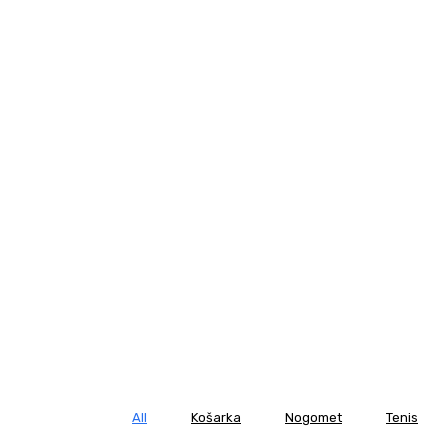
All
Košarka
Nogomet
Tenis