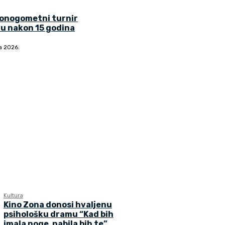
lonogometni turnir
u nakon 15 godina
ja 2026.
Kultura
Kino Zona donosi hvaljenu
psihološku dramu “Kad bih
imala noge, nabila bih te”