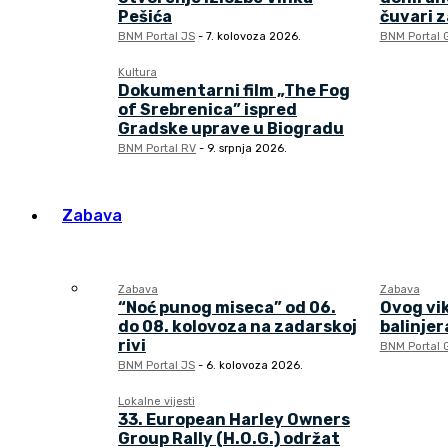
Pešića
čuvari 
BNM Portal JS
-
7. kolovoza 2026.
BNM Portal 
Kultura
Dokumentarni film „The Fog
of Srebrenica” ispred
Gradske uprave u Biogradu
BNM Portal RV
-
9. srpnja 2026.
Zabava
Zabava
Zabava
“Noć punog miseca” od 06.
Ovog vi
do 08. kolovoza na zadarskoj
balinjera
rivi
BNM Portal 
BNM Portal JS
-
6. kolovoza 2026.
Lokalne vijesti
33. European Harley Owners
Group Rally (H.O.G.) održat