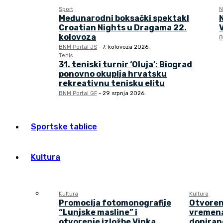
Sport
N
Međunarodni boksački spektakl
Croatian Nights u Dragama 22.
kolovoza
B
BNM Portal JS
-
7. kolovoza 2026.
Tenis
31. teniski turnir ‘Oluja’: Biograd
ponovno okuplja hrvatsku
rekreativnu tenisku elitu
BNM Portal GF
-
29. srpnja 2026.
Sportske tablice
Kultura
Kultura
Kultura
Promocija fotomonografije
Otvoren
“Lunjske masline” i
vremena
otvorenje izložbe Vinka
doniran