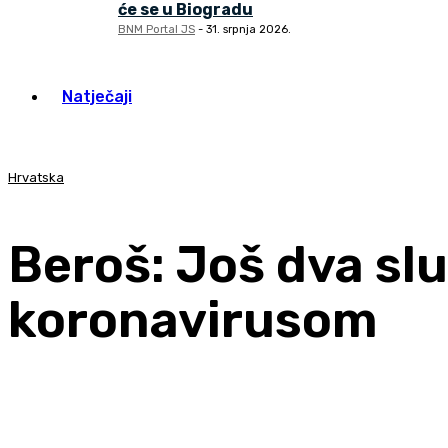
će se u Biogradu
BNM Portal JS
-
31. srpnja 2026.
Natječaji
Hrvatska
Beroš: Još dva sl
koronavirusom