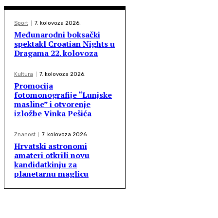
Sport
7. kolovoza 2026.
Međunarodni boksački
spektakl Croatian Nights u
Dragama 22. kolovoza
Kultura
7. kolovoza 2026.
Promocija
fotomonografije “Lunjske
masline” i otvorenje
izložbe Vinka Pešića
Znanost
7. kolovoza 2026.
Hrvatski astronomi
amateri otkrili novu
kandidatkinju za
planetarnu maglicu