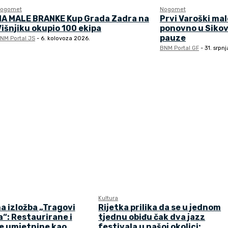
ogomet
Nogomet
NA MALE BRANKE Kup Grada Zadra na
Prvi Varoški ma
Višnjiku okupio 100 ekipa
ponovno u Sikov
pauze
NM Portal JS
-
6. kolovoza 2026.
BNM Portal GF
-
31. srpn
Kultura
a izložba „Tragovi
Rijetka prilika da se u jednom
“: Restaurirane i
tjednu obiđu čak dva jazz
e umjetnine kao
festivala u našoj okolici: