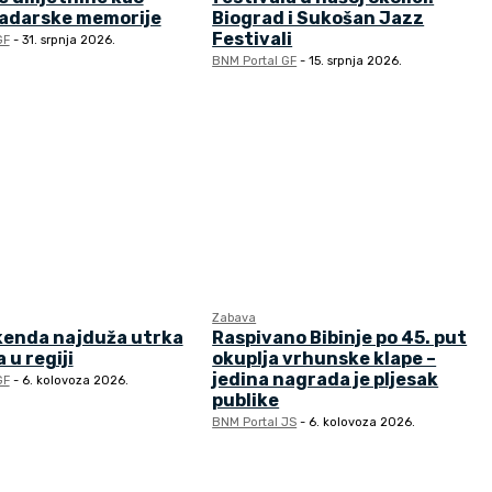
zadarske memorije
Biograd i Sukošan Jazz
Festivali
GF
-
31. srpnja 2026.
BNM Portal GF
-
15. srpnja 2026.
Zabava
kenda najduža utrka
Raspivano Bibinje po 45. put
 u regiji
okuplja vrhunske klape –
jedina nagrada je pljesak
GF
-
6. kolovoza 2026.
publike
BNM Portal JS
-
6. kolovoza 2026.