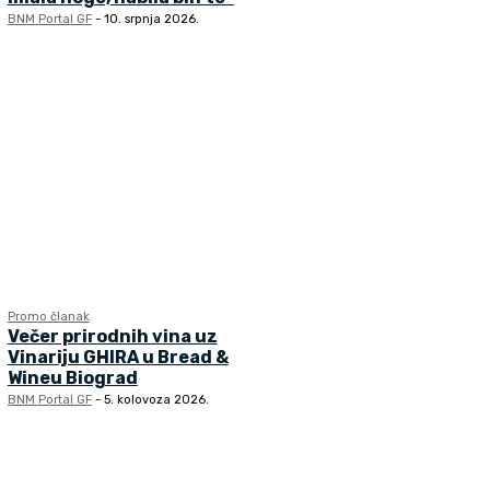
BNM Portal GF
-
10. srpnja 2026.
Promo članak
Večer prirodnih vina uz
Vinariju GHIRA u Bread &
Wineu Biograd
BNM Portal GF
-
5. kolovoza 2026.