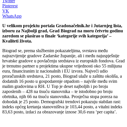
Twitter
Pinterest
VK
WhatsApp
U velikom projektu portala Gradonačelnik.hr i Jutarnjeg lista,
izboru za Najbolji grad, Grad Biograd na moru četvrtu godinu
zaredom se plasirao u finale ‘kategorije svih kategorija’ –
Kvaliteti života.
Biograd se, prema službenim pokazateljima, svrstava među
najrazvijenije gradove Zadarske županije, ali i među najuspješnije
hrvatske gradove u povlačenju sredstava iz europskih fondova. Grad
je trenutno partner u projektima ukupne vrijednosti oko 55 milijuna
eura, financiranim iz nacionalnih i EU izvora. Najveći udio
proračunskih sredstava, 21 posto, Biograd ulaže u zaštitu okoliša, a
dodatnih 16 posto u gospodarenje otpadom – najviše među svim
malim gradovima u RH. U Top je deset najboljih i po broju
zaposlenih – 428 na tisuću stanovnika – te istodobno po broju
obrtnika, njih 66 na tisuću stanovnika. Prosječna stopa poreza na
dohodak je 25 posto. Demografski trendovi pokazuju stabilan rast:
indeks općeg kretanja stanovništva je 103,44 posto, a vitalni indeks
83,63 posto, izdaci za obrazovanje iznose 30,6 eura ‘per capita’.