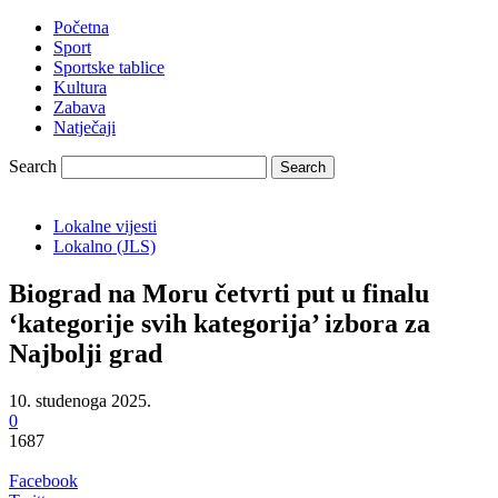
Početna
Sport
Sportske tablice
Kultura
Zabava
Natječaji
Search
Lokalne vijesti
Lokalno (JLS)
Biograd na Moru četvrti put u finalu
‘kategorije svih kategorija’ izbora za
Najbolji grad
10. studenoga 2025.
0
1687
Facebook