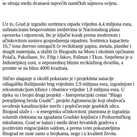
se ubraja među dvanaest najvećih nautičkih sajmova svijeta.
Uz to, Grad je izgradio sortirnicu otpada vrijednu 4,4 milijuna eura,
sufinanciranu bespovratnim sredstvima iz Nacionalnog plana
oporavka i otpornosti, što je ključni korak prema modernom i
učinkovitom sustavu gospodarenja otpadom. Sortirnica kapaciteta
16,7 tona dnevno omogućit će recikliranje papira, metala, plastike i
drugih materijala, a služiti će Biogradu na Moru i okolnim općinama
Polača, Pakoštane, Sv. Filip i Jakov, Pašman i Tkon. Smještena je u
Industrijskoj zoni, u neposrednoj blizini reciklažnog dvorišta, a
prostire se na blizu 4000 kvadrata.
Slično ulaganje u okoliš pokazano je i projektima sanacije
odlagališta Baštijunski brig vrijednim 2,9 milijuna eura, izgradnjom i
rekonstrukcijom tržnice i ribarnice vrijedne 1,8 milijuna eura. U
tijeku su i brojni drugi projekti – Interpretacijski centar “Blago
potopljenog broda Gnalić”, projekt Aglomeracije koji obuhvaća
uvođenje kanalizacijske mreže i popločavanje gradskih ulica.
Biograd ulaže i – u energetsku učinkovitost: planirana je izgradnja
solarnih elektrana na zgradama Gradske knjižnice i Poduzetničkog
inkubatora. Grad se nalazi i među deset hrvatskih gradova s
pozitivnim migracijskim saldom, a prema svim pokazateljima
Biograd ne raste samo u brojkama, nego i u kvaliteti života.