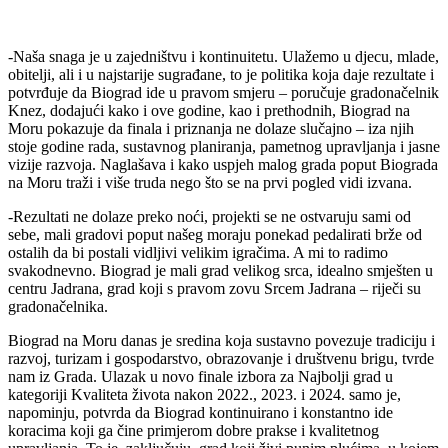
-Naša snaga je u zajedništvu i kontinuitetu. Ulažemo u djecu, mlade,
obitelji, ali i u najstarije sugrađane, to je politika koja daje rezultate i
potvrđuje da Biograd ide u pravom smjeru – poručuje gradonačelnik
Knez, dodajući kako i ove godine, kao i prethodnih, Biograd na
Moru pokazuje da finala i priznanja ne dolaze slučajno – iza njih
stoje godine rada, sustavnog planiranja, pametnog upravljanja i jasne
vizije razvoja. Naglašava i kako uspjeh malog grada poput Biograda
na Moru traži i više truda nego što se na prvi pogled vidi izvana.
-Rezultati ne dolaze preko noći, projekti se ne ostvaruju sami od
sebe, mali gradovi poput našeg moraju ponekad pedalirati brže od
ostalih da bi postali vidljivi velikim igračima. A mi to radimo
svakodnevno. Biograd je mali grad velikog srca, idealno smješten u
centru Jadrana, grad koji s pravom zovu Srcem Jadrana – riječi su
gradonačelnika.
Biograd na Moru danas je sredina koja sustavno povezuje tradiciju i
razvoj, turizam i gospodarstvo, obrazovanje i društvenu brigu, tvrde
nam iz Grada. Ulazak u novo finale izbora za Najbolji grad u
kategoriji Kvaliteta života nakon 2022., 2023. i 2024. samo je,
napominju, potvrda da Biograd kontinuirano i konstantno ide
koracima koji ga čine primjerom dobre prakse i kvalitetnog