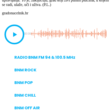
upravljanja. To je, zaključuju, grad koji živi punim plućima, u kojem
se radi, ulaže, uči i uživa. (P.L.)
gradonacelnik.hr
00:00
RADIO BNM FM 94 & 100.5 MHz
BNM ROCK
BNM POP
BNM CHILL
BNM OFF AIR