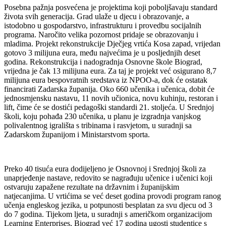
Posebna pažnja posvećena je projektima koji poboljšavaju standard
života svih generacija. Grad ulaže u djecu i obrazovanje, a
istodobno u gospodarstvo, infrastrukturu i provedbu socijalnih
programa. Naročito velika pozornost pridaje se obrazovanju i
mladima. Projekt rekonstrukcije Dječjeg vrtića Kosa zapad, vrijedan
gotovo 3 milijuna eura, među najvećima je u posljednjih deset
godina. Rekonstrukcija i nadogradnja Osnovne škole Biograd,
vrijedna je čak 13 milijuna eura. Za taj je projekt već osigurano 8,7
milijuna eura bespovratnih sredstava iz NPOO-a, dok će ostatak
financirati Zadarska županija. Oko 660 učenika i učenica, dobit će
jednosmjensku nastavu, 11 novih učionica, novu kuhinju, restoran i
lift, čime će se dostići pedagoški standardi 21. stoljeća. U Srednjoj
školi, koju pohađa 230 učenika, u planu je izgradnja vanjskog
polivalentnog igrališta s tribinama i rasvjetom, u suradnji sa
Zadarskom županijom i Ministarstvom sporta.
Preko 40 tisuća eura dodijeljeno je Osnovnoj i Srednjoj školi za
unaprjeđenje nastave, redovito se nagrađuju učenice i učenici koji
ostvaruju zapažene rezultate na državnim i županijskim
natjecanjima. U vrtićima se već deset godina provodi program ranog
učenja engleskog jezika, u potpunosti besplatan za svu djecu od 3
do 7 godina. Tijekom ljeta, u suradnji s američkom organizacijom
Learning Enterprises, Biograd već 17 godina ugosti studentice s