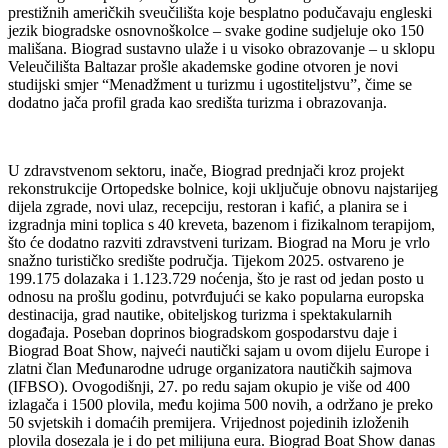
prestižnih američkih sveučilišta koje besplatno podučavaju engleski
jezik biogradske osnovnoškolce – svake godine sudjeluje oko 150
mališana. Biograd sustavno ulaže i u visoko obrazovanje – u sklopu
Veleučilišta Baltazar prošle akademske godine otvoren je novi
studijski smjer “Menadžment u turizmu i ugostiteljstvu”, čime se
dodatno jača profil grada kao središta turizma i obrazovanja.
U zdravstvenom sektoru, inače, Biograd prednjači kroz projekt
rekonstrukcije Ortopedske bolnice, koji uključuje obnovu najstarijeg
dijela zgrade, novi ulaz, recepciju, restoran i kafić, a planira se i
izgradnja mini toplica s 40 kreveta, bazenom i fizikalnom terapijom,
što će dodatno razviti zdravstveni turizam. Biograd na Moru je vrlo
snažno turističko središte područja. Tijekom 2025. ostvareno je
199.175 dolazaka i 1.123.729 noćenja, što je rast od jedan posto u
odnosu na prošlu godinu, potvrđujući se kako popularna europska
destinacija, grad nautike, obiteljskog turizma i spektakularnih
događaja. Poseban doprinos biogradskom gospodarstvu daje i
Biograd Boat Show, najveći nautički sajam u ovom dijelu Europe i
zlatni član Međunarodne udruge organizatora nautičkih sajmova
(IFBSO). Ovogodišnji, 27. po redu sajam okupio je više od 400
izlagača i 1500 plovila, među kojima 500 novih, a održano je preko
50 svjetskih i domaćih premijera. Vrijednost pojedinih izloženih
plovila dosezala je i do pet milijuna eura. Biograd Boat Show danas