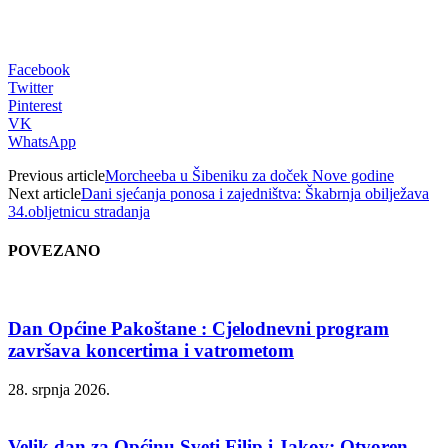
Facebook
Twitter
Pinterest
VK
WhatsApp
Previous article
Morcheeba u Šibeniku za doček Nove godine
Next article
Dani sjećanja ponosa i zajedništva: Škabrnja obilježava
34.obljetnicu stradanja
POVEZANO
Dan Općine Pakoštane : Cjelodnevni program
završava koncertima i vatrometom
28. srpnja 2026.
Velik dan za Općinu Sveti Filip i Jakov: Otvoren