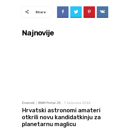
Share
Najnovije
Znanost
BNM Portal JS
-
7. kolovoza 2026.
Hrvatski astronomi amateri
otkrili novu kandidatkinju za
planetarnu maglicu