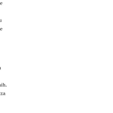
je
u
se
h
ih.
 za