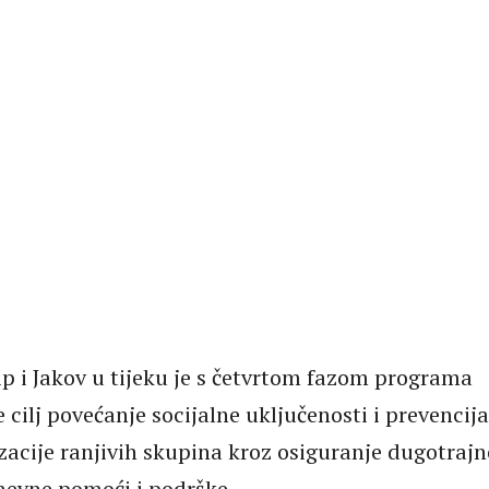
lip i Jakov u tijeku je s četvrtom fazom programa
 je cilj povećanje socijalne uključenosti i prevencija
izacije ranjivih skupina kroz osiguranje dugotrajn
nevne pomoći i podrške.