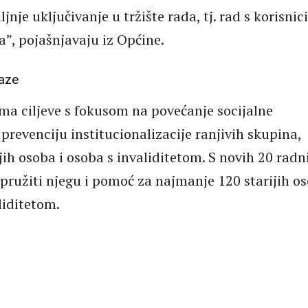
jnje uključivanje u tržište rada, tj. rad s korisni
, pojašnjavaju iz Općine.
faze
ima ciljeve s fokusom na povećanje socijalne
 prevenciju institucionalizacije ranjivih skupina,
jih osoba i osoba s invaliditetom. S novih 20 radn
e pružiti njegu i pomoć za najmanje 120 starijih o
liditetom.