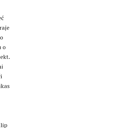
eć
raje
no
u o
ekt.
ni
i
ikas
lip