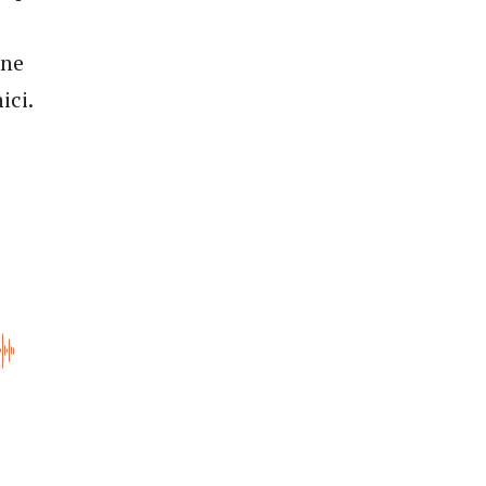
bne
ici.