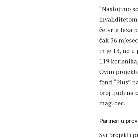
“Nastojimo soc
invaliditetom
četvrta faza p
čak 36 mjesec
ih je 13, no u
119 korisnika,
Ovim projekto
fond “Plus” na
broj ljudi na 
mag. oec.
Partneri u pro
Svi projekti 