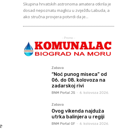
Skupina hrvatskih astronoma amatera otkrila je
dosad nepoznatu maglicu u zviježđu Labuda, a
ako stručna provjera potvrdi da je...
- Promo -
Zabava
“Noć punog miseca” od
06. do 08. kolovoza na
zadarskoj rivi
BNM Portal JS
-
6. kolovoza 2026.
Zabava
Ovog vikenda najduža
utrka balinjera u regiji
e
BNM Portal GF
-
6. kolovoza 2026.