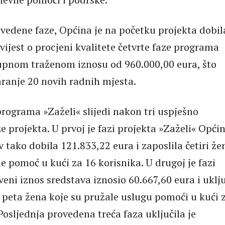
vedene faze, Općina je na početku projekta dobil
vijest o procjeni kvalitete četvrte faze programa
upnom traženom iznosu od 960.000,00 eura, što
aranje 20 novih radnih mjesta.
programa »Zaželi« slijedi nakon tri uspješno
e projekta. U prvoj je fazi projekta »Zaželi« Opći
kov tako dobila 121.833,22 eura i zaposlila četiri že
e pomoć u kući za 16 korisnika. U drugoj je fazi
eni iznos sredstava iznosio 60.667,60 eura i uklj
 peta žena koje su pružale uslugu pomoći u kući 
Posljednja provedena treća faza uključila je