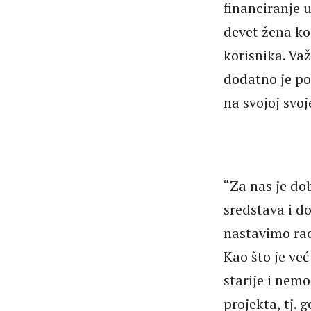
financiranje u
devet žena ko
korisnika. Va
dodatno je po
na svojoj svoj
“Za nas je do
sredstava i d
nastavimo rad
Kao što je ve
starije i nem
projekta, tj.