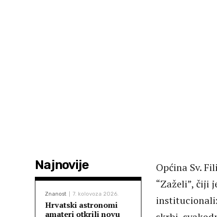
Najnovije
Općina Sv. Fi
“Zaželi”, čiji
Znanost
7. kolovoza 2026.
institucional
Hrvatski astronomi
amateri otkrili novu
skrbi, svakod