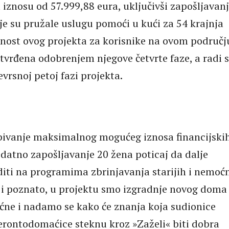
 iznosu od 57.999,88 eura, uključivši zapošljavan
je su pružale uslugu pomoći u kući za 54 krajnja
žnost ovog projekta za korisnike na ovom područj
tvrđena odobrenjem njegove četvrte faze, a radi 
evrsnoj petoj fazi projekta.
bivanje maksimalnog mogućeg iznosa financijski
odatno zapošljavanje 20 žena poticaj da dalje
iti na programima zbrinjavanja starijih i nemoćn
ć i poznato, u projektu smo izgradnje novog doma
oćne i nadamo se kako će znanja koja sudionice
 gerontodomaćice steknu kroz »Zaželi« biti dobra