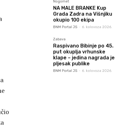
Nogomet
NA MALE BRANKE Kup
Grada Zadra na Višnjiku
a
okupio 100 ekipa
BNM Portal JS
-
6. kolovoza 2026.
Zabava
Raspivano Bibinje po 45.
put okuplja vrhunske
klape – jedina nagrada je
pljesak publike
BNM Portal JS
-
6. kolovoza 2026.
na
ne
učio
za