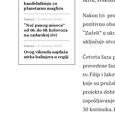
kandidatkinju za
planetarnu maglicu
Nakon tri pro
Zabava
6. kolovoza 2026.
pozitivnu oba
“Noć punog miseca”
od 06. do 08. kolovoza
“Zaželi” u uk
na zadarskoj rivi
uključuje otv
Zabava
6. kolovoza 2026.
Ovog vikenda najduža
Četvrta faza 
utrka balinjera u regiji
provedene faz
sv. Filip i Ja
koje su pružal
projekta dobiv
zapošljavanje
30 korisnika. 