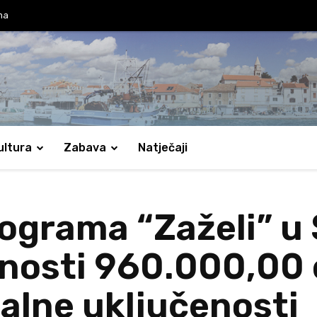
ma
ultura
Zabava
Natječaji
grama “Zaželi” u Sv
dnosti 960.000,00 
alne uključenosti