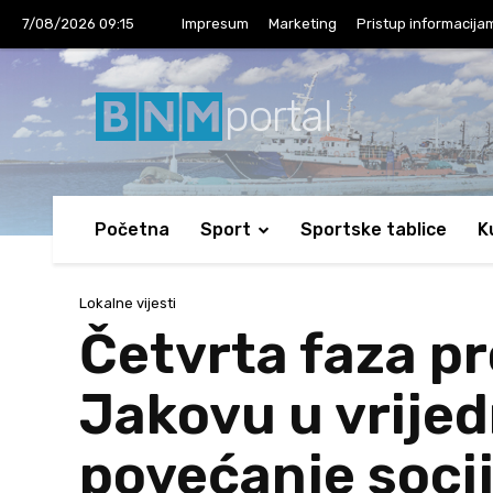
7/08/2026 09:15
Impresum
Marketing
Pristup informacija
portal
Početna
Sport
Sportske tablice
K
Lokalne vijesti
Četvrta faza pro
Jakovu u vrije
povećanje socij