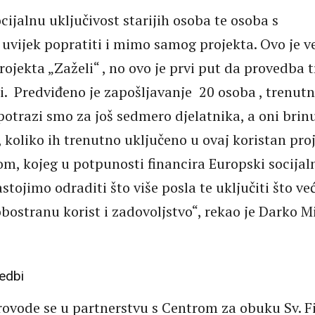
ijalnu uključivost starijih osoba te osoba s
 uvijek popratiti i mimo samog projekta. Ovo je v
rojekta „Zaželi“ , no ovo je prvi put da provedba t
i. Predviđeno je zapošljavanje 20 osoba , trenut
 potrazi smo za još sedmero djelatnika, a oni brin
 koliko ih trenutno uključeno u ovaj koristan proj
m, kojeg u potpunosti financira Europski socijal
stojimo odraditi što više posla te uključiti što već
obostranu korist i zadovoljstvo“, rekao je Darko M
vedbi
provode se u partnerstvu s Centrom za obuku Sv. Fi