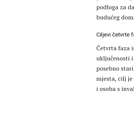
podloga za dal
budućeg doma”
Ciljevi četvrte 
Četvrta faza 
uključenosti i
posebno stari
mjesta, cilj j
i osoba s inva