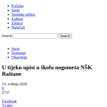
Početna
Sport
Sportske tablice
Kultura
Zabava
Natječaji
Search
Sport
Nogomet
Obavijesti
U tijeku upisi u školu nogometa NŠK
Raštane
13. svibnja 2026.
0
2737
Facebook
Twitter