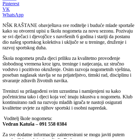
Pinterest
VK
WhatsApp
NŠK RAŠTANE
obavještava sve roditelje i buduće mlade sportaše
kako su otvoreni upisi u školu nogometa za novu sezonu. Pozivaju
se svi dječaci i djevojčice s navršenih 6 godina i stariji da postanu
dio našeg sportskog kolektiva i uključe se u treninge, druženje i
razvoj sportskog duha.
Škola nogometa pruža djeci priliku za kvalitetno provođenje
slobodnog vremena kroz igru, treninge i natjecanja, uz stručno
vodstvo i pozitivno okruženje. Osim razvoja nogometnih vještina,
poseban naglasak stavlja se na prijateljstvo, timski rad, disciplinu i
stvaranje zdravih životnih navika.
Treninzi su prilagođeni svim uzrastima i namijenjeni su kako
početnicima tako i djeci koja već imaju iskustva u nogometu. Klub
kontinuirano radi na razvoju mladih igrača te nastoji osigurati
kvalitetne uvjete za njihov sportski i osobni napredak.
Voditelj škole nogometa:
Vedran Katuša – 091 558 0384
Za sve dodatne informacije zainteresirani se mogu javiti putem