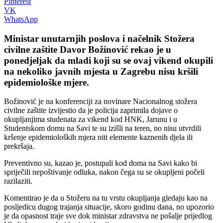
Pinterest
VK
WhatsApp
Ministar unutarnjih poslova i načelnik Stožera
civilne zaštite Davor Božinović rekao je u
ponedjeljak da mladi koji su se ovaj vikend okupili
na nekoliko javnih mjesta u Zagrebu nisu kršili
epidemiološke mjere.
Božinović je na konferenciji za novinare Nacionalnog stožera
civilne zaštite izvijestio da je policija zaprimila dojave o
okupljanjima studenata za vikend kod HNK, Jarunu i u
Studentskom domu na Savi te su izišli na teren, no nisu utvrdili
kršenje epidemioloških mjera niti elemente kaznenih djela ili
prekršaja.
Preventivno su, kazao je, postupali kod doma na Savi kako bi
spriječili nepoštivanje odluka, nakon čega su se okupljeni počeli
razilaziti.
Komentirao je da u Stožeru na tu vrstu okupljanja gledaju kao na
posljedicu dugog trajanja situacije, skoro godinu dana, no upozorio
je da opasnost traje sve dok ministar zdravstva ne pošalje prijedlog