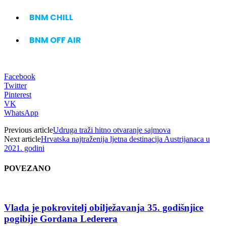
BNM CHILL
BNM OFF AIR
Facebook
Twitter
Pinterest
VK
WhatsApp
Previous article
Udruga traži hitno otvaranje sajmova
Next article
Hrvatska najtraženija ljetna destinacija Austrijanaca u
2021. godini
POVEZANO
Vlada je pokrovitelj obilježavanja 35. godišnjice
pogibije Gordana Lederera