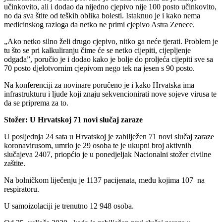
učinkovito, ali i dodao da nijedno cjepivo nije 100 posto učinkovito,
no da sva štite od teških oblika bolesti. Istaknuo je i kako nema
medicinskog razloga da netko ne primi cjepivo Astra Zenece.
„Ako netko silno želi drugo cjepivo, nitko ga neće tjerati. Problem je
tu što se pri kalkuliranju čime će se netko cijepiti, cijepljenje
odgađa”, poručio je i dodao kako je bolje do proljeća cijepiti sve sa
70 posto djelotvornim cjepivom nego tek na jesen s 90 posto.
Na konferenciji za novinare poručeno je i kako Hrvatska ima
infrastrukturu i ljude koji znaju sekvencionirati nove sojeve virusa te
da se priprema za to.
Stožer: U Hrvatskoj 71 novi slučaj zaraze
U posljednja 24 sata u Hrvatskoj je zabilježen 71 novi slučaj zaraze
koronavirusom, umrlo je 29 osoba te je ukupni broj aktivnih
slučajeva 2407, priopćio je u ponedjeljak Nacionalni stožer civilne
zaštite.
Na bolničkom liječenju je 1137 pacijenata, među kojima 107 na
respiratoru.
U samoizolaciji je trenutno 12 948 osoba.