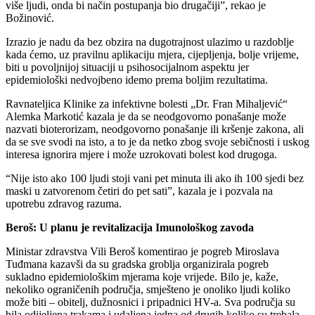
više ljudi, onda bi način postupanja bio drugačiji”, rekao je
Božinović.
Izrazio je nadu da bez obzira na dugotrajnost ulazimo u razdoblje
kada ćemo, uz pravilnu aplikaciju mjera, cijepljenja, bolje vrijeme,
biti u povoljnijoj situaciji u psihosocijalnom aspektu jer
epidemiološki nedvojbeno idemo prema boljim rezultatima.
Ravnateljica Klinike za infektivne bolesti „Dr. Fran Mihaljević“
Alemka Markotić kazala je da se neodgovorno ponašanje može
nazvati bioterorizam, neodgovorno ponašanje ili kršenje zakona, ali
da se sve svodi na isto, a to je da netko zbog svoje sebičnosti i uskog
interesa ignorira mjere i može uzrokovati bolest kod drugoga.
“Nije isto ako 100 ljudi stoji vani pet minuta ili ako ih 100 sjedi bez
maski u zatvorenom četiri do pet sati”, kazala je i pozvala na
upotrebu zdravog razuma.
Beroš: U planu je revitalizacija Imunološkog zavoda
Ministar zdravstva Vili Beroš komentirao je pogreb Miroslava
Tuđmana kazavši da su gradska groblja organizirala pogreb
sukladno epidemiološkim mjerama koje vrijede. Bilo je, kaže,
nekoliko ograničenih područja, smješteno je onoliko ljudi koliko
može biti – obitelj, dužnosnici i pripadnici HV-a. Sva područja su
bila odijeljena trakama i udaljena jedna od drugih koliko su trebala