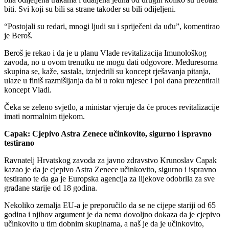
biti. Svi koji su bili sa strane također su bili odijeljeni.
“Postojali su redari, mnogi ljudi su i spriječeni da uđu”, komentirao
je Beroš.
Beroš je rekao i da je u planu Vlade revitalizacija Imunološkog
zavoda, no u ovom trenutku ne mogu dati odgovore. Međuresorna
skupina se, kaže, sastala, iznjedrili su koncept rješavanja pitanja,
ulaze u finiš razmišljanja da bi u roku mjesec i pol dana prezentirali
koncept Vladi.
Čeka se zeleno svjetlo, a ministar vjeruje da će proces revitalizacije
imati normalnim tijekom.
Capak: Cjepivo Astra Zenece učinkovito, sigurno i ispravno
testirano
Ravnatelj Hrvatskog zavoda za javno zdravstvo Krunoslav Capak
kazao je da je cjepivo Astra Zenece učinkovito, sigurno i ispravno
testirano te da ga je Europska agencija za lijekove odobrila za sve
građane starije od 18 godina.
Nekoliko zemalja EU-a je preporučilo da se ne cijepe stariji od 65
godina i njihov argument je da nema dovoljno dokaza da je cjepivo
učinkovito u tim dobnim skupinama, a naš je da je učinkovito,