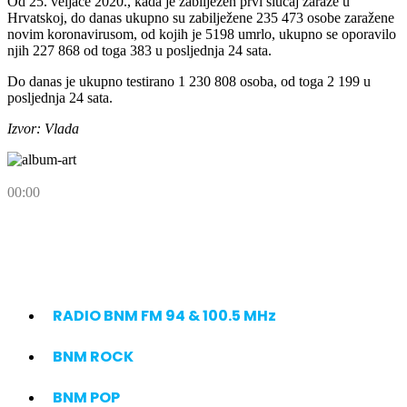
Od 25. veljače 2020., kada je zabilježen prvi slučaj zaraze u
Hrvatskoj, do danas ukupno su zabilježene 235 473 osobe zaražene
novim koronavirusom, od kojih je 5198 umrlo, ukupno se oporavilo
njih 227 868 od toga 383 u posljednja 24 sata.
Do danas je ukupno testirano 1 230 808 osoba, od toga 2 199 u
posljednja 24 sata.
Izvor: Vlada
00:00
RADIO BNM FM 94 & 100.5 MHz
BNM ROCK
BNM POP