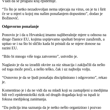
Vladi da se proglasi kraj epidemije.
“To što je netko nezadovoljan nema utjecaja na virus, on je tu i širit
će se u mjeri u kojoj mu našim ponašanjem dopustimo”, dodao je
Božinović.
Odgovorno ponašanje
Ponovio je i da u Hrvatskoj imamo najliberalnije mjere u odnosu na
druge članice EU, kojima uspijevamo spuštati brojeve zaraženih, a
upitao se i na što bi sličilo kada bi pristali da se mjere donose na
razini EU.
“Bilo bi mnogo više toga zatvoreno”, ustvrdio je.
Naglasio je da su izradili okvire za niz situacija i zaključili da nešto
od toga može proći, a nešto teško, čak i uz najbolju volju.
“Osnovno je da se ljudi ponašaju disciplinirano i odgovorno”, rekao
je.
Komentirao je i da ne vidi da su mladi koji su zastupljeni u medijima
bili veći epidemiološki rizik od drugih događaja koji su ispali iz
fokusa medijskog zanimanja.
“Da policija ima saznanja da je netko nešto organizirao i pozvao