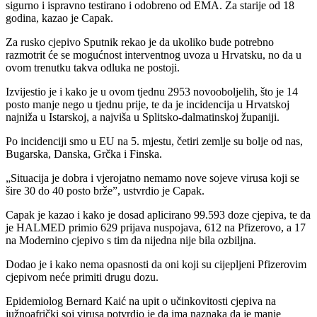
sigurno i ispravno testirano i odobreno od EMA. Za starije od 18
godina, kazao je Capak.
Za rusko cjepivo Sputnik rekao je da ukoliko bude potrebno
razmotrit će se mogućnost interventnog uvoza u Hrvatsku, no da u
ovom trenutku takva odluka ne postoji.
Izvijestio je i kako je u ovom tjednu 2953 novooboljelih, što je 14
posto manje nego u tjednu prije, te da je incidencija u Hrvatskoj
najniža u Istarskoj, a najviša u Splitsko-dalmatinskoj županiji.
Po incidenciji smo u EU na 5. mjestu, četiri zemlje su bolje od nas,
Bugarska, Danska, Grčka i Finska.
„Situacija je dobra i vjerojatno nemamo nove sojeve virusa koji se
šire 30 do 40 posto brže”, ustvrdio je Capak.
Capak je kazao i kako je dosad aplicirano 99.593 doze cjepiva, te da
je HALMED primio 629 prijava nuspojava, 612 na Pfizerovo, a 17
na Modernino cjepivo s tim da nijedna nije bila ozbiljna.
Dodao je i kako nema opasnosti da oni koji su cijepljeni Pfizerovim
cjepivom neće primiti drugu dozu.
Epidemiolog Bernard Kaić na upit o učinkovitosti cjepiva na
južnoafrički soj virusa potvrdio je da ima naznaka da je manje