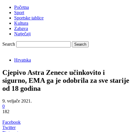
Početna
Sport
Sportske tablice
Kultura
Zabava
Natječaji
Search
Hrvatska
Cjepivo Astra Zenece učinkovito i
sigurno, EMA ga je odobrila za sve starije
od 18 godina
9. veljače 2021.
0
182
Facebook
Twitter