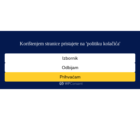
Search
Obavijesti
Crveni križ ovoga tjedna počinje s
isplatom novčane pomoći na Banovini