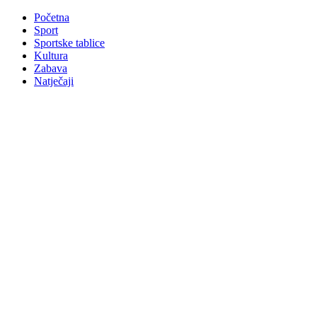
Početna
Sport
Sportske tablice
Kultura
Zabava
Natječaji