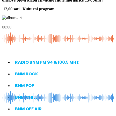
dijelove pjeva klapa Hrvatske ratne mornarice „Sv. Juraj“
12,00 sati Kulturni program
00:00
RADIO BNM FM 94 & 100.5 MHz
BNM ROCK
BNM POP
BNM CHILL
BNM OFF AIR