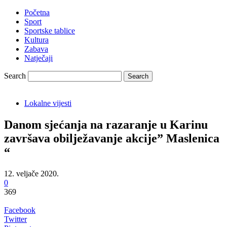
Početna
Sport
Sportske tablice
Kultura
Zabava
Natječaji
Search
Lokalne vijesti
Danom sjećanja na razaranje u Karinu
završava obilježavanje akcije” Maslenica
“
12. veljače 2020.
0
369
Facebook
Twitter