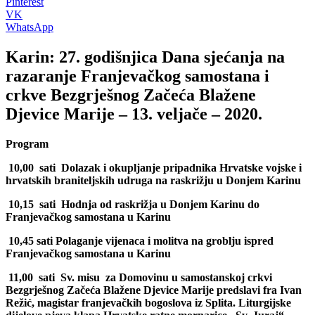
Pinterest
VK
WhatsApp
Karin: 27. godišnjica Dana sjećanja na
razaranje Franjevačkog samostana i
crkve Bezgrješnog Začeća Blažene
Djevice Marije – 13. veljače – 2020.
Program
10,00 sati Dolazak i okupljanje pripadnika Hrvatske vojske i
hrvatskih braniteljskih udruga na raskrižju u Donjem Karinu
10,15 sati Hodnja od raskrižja u Donjem Karinu do
Franjevačkog samostana u Karinu
10,45 sati Polaganje vijenaca i molitva na groblju ispred
Franjevačkog samostana u Karinu
11,00 sati Sv. misu za Domovinu u samostanskoj crkvi
Bezgrješnog Začeća Blažene Djevice Marije predslavi fra Ivan
Režić, magistar franjevačkih bogoslova iz Splita. Liturgijske