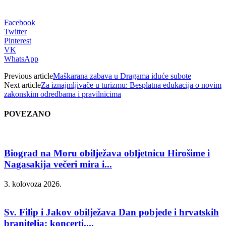
Facebook
Twitter
Pinterest
VK
WhatsApp
Previous article
Maškarana zabava u Dragama iduće subote
Next article
Za iznajmljivače u turizmu: Besplatna edukacija o novim
zakonskim odredbama i pravilnicima
POVEZANO
Biograd na Moru obilježava obljetnicu Hirošime i
Nagasakija večeri mira i...
3. kolovoza 2026.
Sv. Filip i Jakov obilježava Dan pobjede i hrvatskih
branitelja: koncerti,...