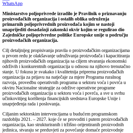
WhatsApp
Ministarstvo poljoprivrede izradilo je Pravilnik o priznavanju
proizvođačkih organizacija i ostalih oblika udruženja
primarnih poljoprivrednih proizvođača kojim se nastoji
unaprijediti dosadašnji zakonski okvir kojim se regulirao dio
Zajedničke poljoprivredne politike Europske unije u području
proizvođačkih organizacija.
Cilj detaljnijeg propisivanja pravila o proizvođačkim organizacijama
u prvom redu je olakšavanje udruživanja proizvođača i kapacitiranja
njihovih proizvođačkih organizacija sa ciljem stvaranja ekonomski
održivih i konkurentnih organizacija u odnosu na njihovo trenutačno
stanje. U fokusu je svakako i kvalitetnija priprema proizvođačkih
organizacija za prijavu na natječaje za mjere Programa ruralnog
razvoja, provedbu operativnih programa u sektoru voća i povrća u
okviru Nacionalne strategije za održive operativne programe
proizvođačkih organizacija u sektoru voća i povrća, a sve u svrhu
učinkovitijeg korištenja financijskih sredstava Europske Unije i
unaprjeđenja rada i poslovanja.
Ciljanim sektorskim intervencijama u budućem programskom
razdoblju 2021. – 2027. koje će se provoditi i putem proizvođačkih
organizacija, kao strukturiranih i tržišno orijentiranih proizvodnih
jedinica, stvaraju se preduvjeti za povećanje domaće proizvodnje