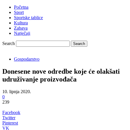
Početna
Sport
Sportske tablice
Kultura
Zabava
Natječaji
Search
Gospodarstvo
Donesene nove odredbe koje će olakšati
udruživanje proizvođača
10. lipnja 2020.
0
239
Facebook
Twitter
Pinterest
VK