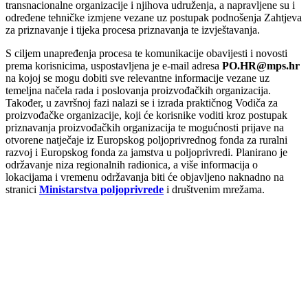
transnacionalne organizacije i njihova udruženja, a napravljene su i
određene tehničke izmjene vezane uz postupak podnošenja Zahtjeva
za priznavanje i tijeka procesa priznavanja te izvještavanja.
S ciljem unapređenja procesa te komunikacije obavijesti i novosti
prema korisnicima, uspostavljena je e-mail adresa
PO.HR@mps.hr
na kojoj se mogu dobiti sve relevantne informacije vezane uz
temeljna načela rada i poslovanja proizvođačkih organizacija.
Također, u završnoj fazi nalazi se i izrada praktičnog Vodiča za
proizvođačke organizacije, koji će korisnike voditi kroz postupak
priznavanja proizvođačkih organizacija te mogućnosti prijave na
otvorene natječaje iz Europskog poljoprivrednog fonda za ruralni
razvoj i Europskog fonda za jamstva u poljoprivredi. Planirano je
održavanje niza regionalnih radionica, a više informacija o
lokacijama i vremenu održavanja biti će objavljeno naknadno na
stranici
Ministarstva poljoprivrede
i društvenim mrežama.
00:00