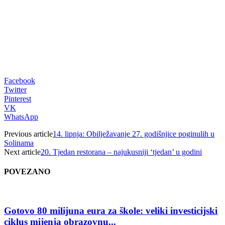
Facebook
Twitter
Pinterest
VK
WhatsApp
Previous article
14. lipnja: Obilježavanje 27. godišnjice poginulih u
Solinama
Next article
20. Tjedan restorana – najukusniji ‘tjedan’ u godini
POVEZANO
Gotovo 80 milijuna eura za škole: veliki investicijski
ciklus mijenja obrazovnu...