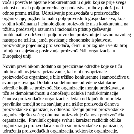
voća i povrća te njezine konkurentnosti u dijelu koji se prije svega
odnosi na mala poljoprivredna gospodarstva, njihov položaj na i
odnos prema tržištu. Udruživanje proizvođača u proizvođačke
organizacije, poglavito malih poljoprivrednih gospodarstava, koja
svojim količinama i tehnologijom proizvodnje nisu konkurentna na
tržištu, predstavlja razuman i racionalan pristup rješavanju
problematike održivosti poljoprivredne proizvodnje i ravnopravnijeg
nastupa na tržištu, jamči postizanje ekonomske isplativosti
proizvodnje pojedinog proizvođača, čemu u prilog ide i veliki broj
primjera uspješnog poslovanja proizvođačkih organizacija u
Europskoj uniji.
Novim pravilnikom dodatno su precizirane odredbe koje se tiču
minimalnih uvjeta za priznavanje, kako bi novopriznate
proizvođačke organizacije bile tržišno konkurentne i samoodržive u
svom poslovanja. Dodatno su definirane određene statutarne
odredbe kojih se proizvođačke organizacije moraju pridržavati, a
tiču se demokratičnosti u donošenju odluka i nediskriminacije
članova proizvođačke organizacije. Jedan od ključnih prioriteta
pravilnika temelji se na stavljanju na tržište proizvoda članova
proizvođačke organizacije, odnosno trženju putem proizvođačke
organizacije što većeg obujma proizvodnje članova proizvođačke
organizacije. Pravilnik opisuje svrhu i karakter različitih oblika
organiziranja proizvođača kao što su proizvođačke organizacije,
udruženja proizvođačkih organizacija, sektorske organizacije,