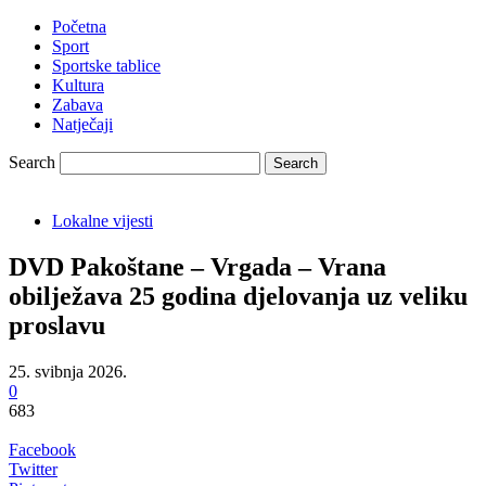
Početna
Sport
Sportske tablice
Kultura
Zabava
Natječaji
Search
Lokalne vijesti
DVD Pakoštane – Vrgada – Vrana
obilježava 25 godina djelovanja uz veliku
proslavu
25. svibnja 2026.
0
683
Facebook
Twitter