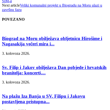
SIM-a
Next article
Veliki komunalni projekt u Biogradu na Moru ulazi u
završnu fazu
POVEZANO
Biograd na Moru obilježava obljetnicu Hirošime i
Nagasakija večeri mira i...
3. kolovoza 2026.
Sv. Filip i Jakov obilježava Dan pobjede i hrvatskih
branitelja: koncerti,...
3. kolovoza 2026.
Na plažu Iza Banja u SV. Filipu i Jakovu
postavljena pristupna...