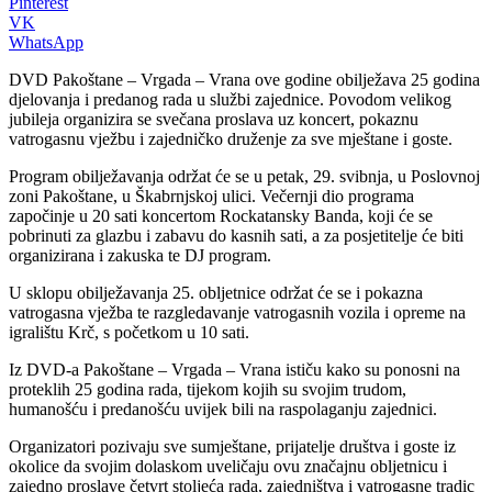
Pinterest
VK
WhatsApp
DVD Pakoštane – Vrgada – Vrana ove godine obilježava 25 godina
djelovanja i predanog rada u službi zajednice. Povodom velikog
jubileja organizira se svečana proslava uz koncert, pokaznu
vatrogasnu vježbu i zajedničko druženje za sve mještane i goste.
Program obilježavanja održat će se u petak, 29. svibnja, u Poslovnoj
zoni Pakoštane, u Škabrnjskoj ulici. Večernji dio programa
započinje u 20 sati koncertom Rockatansky Banda, koji će se
pobrinuti za glazbu i zabavu do kasnih sati, a za posjetitelje će biti
organizirana i zakuska te DJ program.
U sklopu obilježavanja 25. obljetnice održat će se i pokazna
vatrogasna vježba te razgledavanje vatrogasnih vozila i opreme na
igralištu Krč, s početkom u 10 sati.
Iz DVD-a Pakoštane – Vrgada – Vrana ističu kako su ponosni na
proteklih 25 godina rada, tijekom kojih su svojim trudom,
humanošću i predanošću uvijek bili na raspolaganju zajednici.
Organizatori pozivaju sve sumještane, prijatelje društva i goste iz
okolice da svojim dolaskom uveličaju ovu značajnu obljetnicu i
zajedno proslave četvrt stoljeća rada, zajedništva i vatrogasne tradic