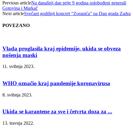
Previous article
Na današnji dan prije 9 godina oslobođeni generali
Gotovina i Markač
Next article
Svečani godišnji koncert “Zoranića” na Dan grada Zadra
POVEZANO
Vlada proglasila kraj epidemije, ukida se obveza
nošenja maski
11. svibnja 2023.
WHO označio kraj pandemije koronavirusa
8. svibnja 2023.
Ukida se karantene za sve i četvrta doza za ...
13. travnja 2022.