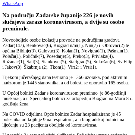
WhatsApp
Na području Zadarske županije 226 je novih
slučajeva zaraze koronavirusom, a dvije su osobe
preminule.
Novooboljele osobe izolaciju provode na područjima gradova
Zadar(147), Benkovac(6), Biograd n/m(1), Nin(7) i Obrovac(2) te
općina Bibinje(3), Galovac(3), Kolan(1), Novigrad(1), Pašman(1),
Polača(1), Poličnik(7), Posedarje(5), Preko(3), Privlaka(4),
Ražanac(1), Sali(3), Stankovci(5), Starigrad(5), Sukošan(6), Sv.Filip
i Jakov(8), Škabrnja (2), Tkon(1), Vir(2) i Vrsi(1).
Tijekom jučerašnjeg dana testirano je 1366 uzoraka, pod aktivnim
nadzorom je 1445 stanovnika, a od bolesti se oporavilo 165 osoba.
U Općoj bolnici Zadar s koronavirusom preminuo je 86-godišnji
muškarac, a u Specijalnoj bolnici za ortopediju Biograd na Moru 85-
godišnja žena.
Na COVID odjelima Opće bolnice Zadar hospitalizirano je 45
bolesnika od kojih je 9 na respiratoru, a u biogradskoj bolnici na
liječenju su 23 pacijenta oboljela od koronavirusa.