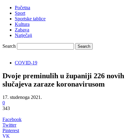
Početna
Sport
Sportske tablice
Kultura
Zabava
Natječaji
Search
COVID-19
Dvoje preminulih u županiji 226 novih
slučajeva zaraze koronavirusom
17. studenoga 2021.
0
343
Facebook
Twitter
Pinterest
VK