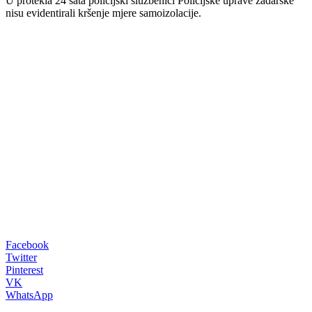
U protekla 24 sata policijski službenici Policijske uprave zadarske
nisu evidentirali kršenje mjere samoizolacije.
00:00
Facebook
Twitter
Pinterest
VK
WhatsApp