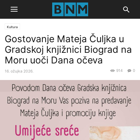
Kultura
Gostovanje Mateja Čuljka u
Gradskoj knjižnici Biograd na
Moru uoči Dana očeva
914
0
16. ožujka 2026.