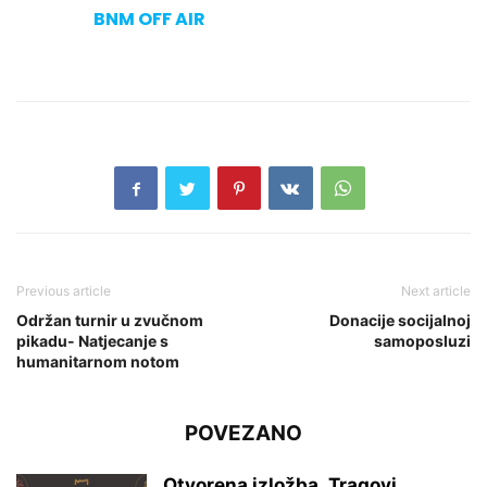
BNM OFF AIR
Previous article
Next article
Održan turnir u zvučnom
Donacije socijalnoj
pikadu- Natjecanje s
samoposluzi
humanitarnom notom
POVEZANO
Otvorena izložba „Tragovi