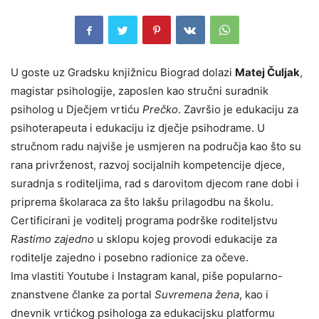
U goste uz Gradsku knjižnicu Biograd dolazi
Matej Čuljak
,
magistar psihologije, zaposlen kao stručni suradnik
psiholog u Dječjem vrtiću
Prečko
. Završio je edukaciju za
psihoterapeuta i edukaciju iz dječje psihodrame. U
stručnom radu najviše je usmjeren na područja kao što su
rana privrženost, razvoj socijalnih kompetencije djece,
suradnja s roditeljima, rad s darovitom djecom rane dobi i
priprema školaraca za što lakšu prilagodbu na školu.
Certificirani je voditelj programa podrške roditeljstvu
Rastimo zajedno
u sklopu kojeg provodi edukacije za
roditelje zajedno i posebno radionice za očeve.
Ima vlastiti Youtube i Instagram kanal, piše popularno-
znanstvene članke za portal
Suvremena žena
, kao i
dnevnik vrtićkog psihologa za edukacijsku platformu