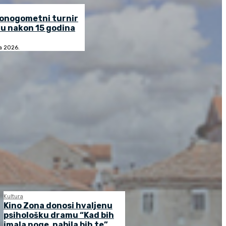
lonogometni turnir
u nakon 15 godina
ja 2026.
Kultura
Kino Zona donosi hvaljenu
psihološku dramu “Kad bih
imala noge, nabila bih te”