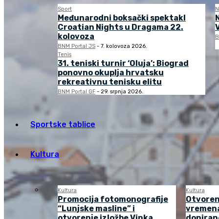
Sport
N
Međunarodni boksački spektakl
Croatian Nights u Dragama 22.
kolovoza
B
BNM Portal JS
-
7. kolovoza 2026.
Tenis
31. teniski turnir ‘Oluja’: Biograd
ponovno okuplja hrvatsku
rekreativnu tenisku elitu
BNM Portal GF
-
29. srpnja 2026.
Sportske tablice
Kultura
Kultura
Kultura
Promocija fotomonografije
Otvoren
“Lunjske masline” i
vremena
otvorenje izložbe Vinka
doniran