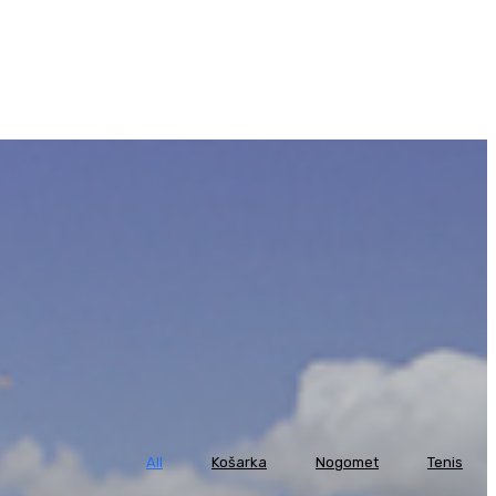
All
Košarka
Nogomet
Tenis