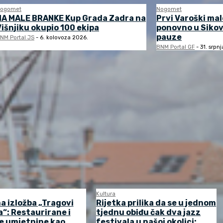
ogomet
Nogomet
NA MALE BRANKE Kup Grada Zadra na
Prvi Varoški ma
Višnjiku okupio 100 ekipa
ponovno u Sikov
pauze
NM Portal JS
-
6. kolovoza 2026.
BNM Portal GF
-
31. srpn
Kultura
a izložba „Tragovi
Rijetka prilika da se u jednom
“: Restaurirane i
tjednu obiđu čak dva jazz
e umjetnine kao
festivala u našoj okolici: