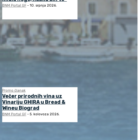
BNM Portal GF
-
10. srpnja 2026.
Promo članak
Večer prirodnih vina uz
Vinariju GHIRA u Bread &
Wineu Biograd
BNM Portal GF
-
5. kolovoza 2026.