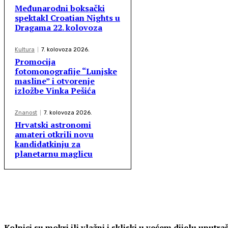
Međunarodni boksački
spektakl Croatian Nights u
Dragama 22. kolovoza
Kultura
7. kolovoza 2026.
Promocija
fotomonografije “Lunjske
masline” i otvorenje
izložbe Vinka Pešića
Znanost
7. kolovoza 2026.
Hrvatski astronomi
amateri otkrili novu
kandidatkinju za
planetarnu maglicu
Kolnici su mokri ili vlažni i skliski u većem dijelu unutraš