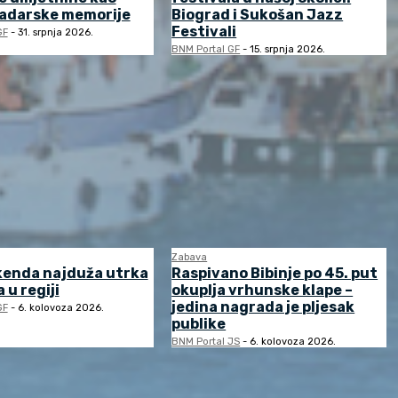
zadarske memorije
Biograd i Sukošan Jazz
Festivali
GF
-
31. srpnja 2026.
BNM Portal GF
-
15. srpnja 2026.
Zabava
kenda najduža utrka
Raspivano Bibinje po 45. put
 u regiji
okuplja vrhunske klape –
jedina nagrada je pljesak
GF
-
6. kolovoza 2026.
publike
BNM Portal JS
-
6. kolovoza 2026.