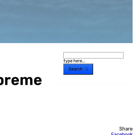
type here...
Search
opreme
Share
Facebook