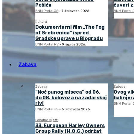
Pešića
čuvari 
BNM Portal JS
-
7. kolovoza 2026.
BNM Portal 
Kultura
Dokumentarni film „The Fog
of Srebrenica” ispred
Gradske uprave u Biogradu
BNM Portal RV
-
9. srpnja 2026.
Zabava
Zabava
Zabava
“Noć punog miseca” od 06.
Ovog vi
do 08. kolovoza na zadarskoj
balinjera
rivi
BNM Portal 
BNM Portal JS
-
6. kolovoza 2026.
Lokalne vijesti
33. European Harley Owners
Group Rally (H.O.G.) održat