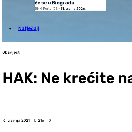
će se u Biogradu
BNM Portal JS
-
31. srpnja 2026.
Natječaji
Obavijesti
HAK: Ne krećite n
6. travnja 2021.
216
0