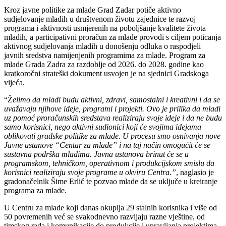
Kroz javne politike za mlade Grad Zadar potiče aktivno
sudjelovanje mladih u društvenom životu zajednice te razvoj
programa i aktivnosti usmjerenih na poboljšanje kvalitete života
mladih, a participativni proračun za mlade provodi s ciljem poticanja
aktivnog sudjelovanja mladih u donošenju odluka o raspodjeli
javnih sredstva namijenjenih programima za mlade. Program za
mlade Grada Zadra za razdoblje od 2026. do 2028. godine kao
kratkoročni strateški dokument usvojen je na sjednici Gradskoga
vijeća.
“Ž
elimo da mladi budu aktivni, zdravi, samostalni i kreativni i da se
uvažavaju njihove ideje, programi i projekti. Ovo je prilika da mladi
uz pomoć proračunskih sredstava realiziraju svoje ideje i da ne budu
samo korisnici, nego aktivni sudionici koji će svojima idejama
oblikovati gradske politike za mlade. U procesu smo osnivanja nove
Javne ustanove “Centar za mlade” i na taj način omogućit će se
sustavna podrška mladima. Javna ustanova brinut će se u
programskom, tehničkom, operativnom i produkcijskom smislu da
korisnici realiziraju svoje programe u okviru Centra.”
, naglasio je
gradonačelnik Šime Erlić te pozvao mlade da se uključe u kreiranje
programa za mlade.
U Centru za mlade koji danas okuplja 29 stalnih korisnika i više od
50 povremenih već se svakodnevno razvijaju razne vještine, od
timskog rada i komunikacije do produkcije i upravljanja projektima.