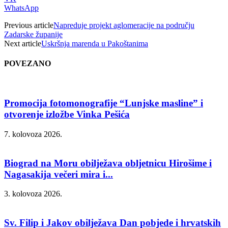
WhatsApp
Previous article
Napreduje projekt aglomeracije na području
Zadarske županije
Next article
Uskršnja marenda u Pakoštanima
POVEZANO
Promocija fotomonografije “Lunjske masline” i
otvorenje izložbe Vinka Pešića
7. kolovoza 2026.
Biograd na Moru obilježava obljetnicu Hirošime i
Nagasakija večeri mira i...
3. kolovoza 2026.
Sv. Filip i Jakov obilježava Dan pobjede i hrvatskih