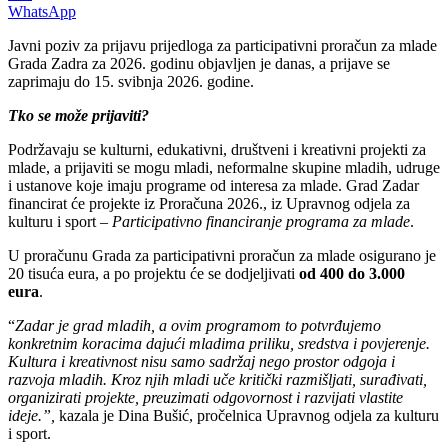
WhatsApp
Javni poziv za prijavu prijedloga za participativni proračun za mlade
Grada Zadra za 2026. godinu objavljen je danas, a prijave se
zaprimaju do 15. svibnja 2026. godine.
Tko se može prijaviti?
Podržavaju se kulturni, edukativni, društveni i kreativni projekti za
mlade, a prijaviti se mogu mladi, neformalne skupine mladih, udruge
i ustanove koje imaju programe od interesa za mlade. Grad Zadar
financirat će projekte iz Proračuna 2026., iz Upravnog odjela za
kulturu i sport –
Participativno financiranje programa za mlade
.
U proračunu Grada za participativni proračun za mlade osigurano je
20 tisuća eura, a po projektu će se dodjeljivati
od 400 do 3.000
eura
.
“
Zadar je grad mladih, a ovim programom to potvrđujemo
konkretnim koracima dajući mladima priliku, sredstva i povjerenje.
Kultura i kreativnost nisu samo sadržaj nego prostor odgoja i
razvoja mladih. Kroz njih mladi uče kritički razmišljati, surađivati,
organizirati projekte, preuzimati odgovornost i razvijati vlastite
ideje.”,
kazala je Dina Bušić, pročelnica Upravnog odjela za kulturu
i sport.