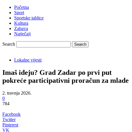
Početna
Sport
Sportske tablice
Kultura
Zabava
Natječaji
Search
Lokalne vijesti
Imaš ideju? Grad Zadar po prvi put
pokreće participativni proračun za mlade
2. travnja 2026.
0
784
Facebook
Twitter
Pinterest
VK