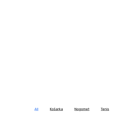
All
Košarka
Nogomet
Tenis