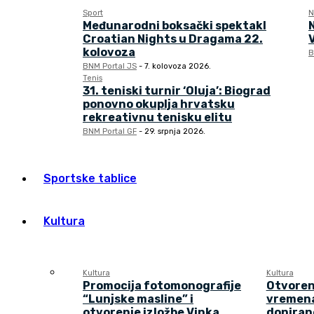
Sport
N
Međunarodni boksački spektakl
Croatian Nights u Dragama 22.
kolovoza
B
BNM Portal JS
-
7. kolovoza 2026.
Tenis
31. teniski turnir ‘Oluja’: Biograd
ponovno okuplja hrvatsku
rekreativnu tenisku elitu
BNM Portal GF
-
29. srpnja 2026.
Sportske tablice
Kultura
Kultura
Kultura
Promocija fotomonografije
Otvoren
“Lunjske masline” i
vremena
otvorenje izložbe Vinka
doniran