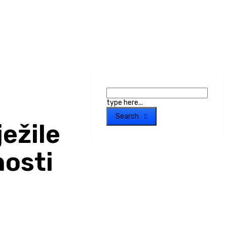
type here...
Search
ežile
nosti