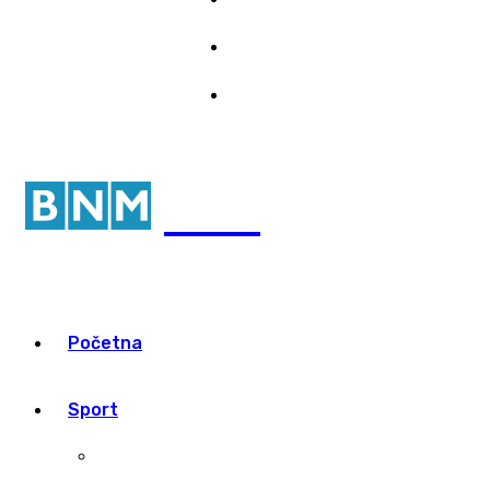
Marketing
8/08/2026 07:26
Pristup informacijama
portal
Početna
Sport