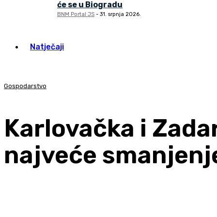
će se u Biogradu
BNM Portal JS
-
31. srpnja 2026.
Natječaji
Gospodarstvo
Karlovačka i Zadar
najveće smanjenj