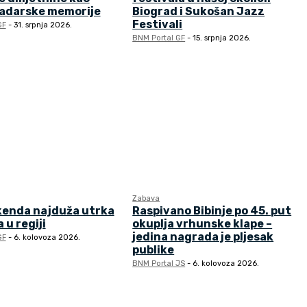
zadarske memorije
Biograd i Sukošan Jazz
Festivali
GF
-
31. srpnja 2026.
BNM Portal GF
-
15. srpnja 2026.
Zabava
kenda najduža utrka
Raspivano Bibinje po 45. put
 u regiji
okuplja vrhunske klape –
jedina nagrada je pljesak
GF
-
6. kolovoza 2026.
publike
BNM Portal JS
-
6. kolovoza 2026.