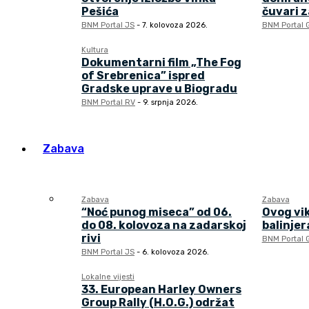
Pešića
čuvari 
BNM Portal JS
-
7. kolovoza 2026.
BNM Portal 
Kultura
Dokumentarni film „The Fog
of Srebrenica” ispred
Gradske uprave u Biogradu
BNM Portal RV
-
9. srpnja 2026.
Zabava
Zabava
Zabava
“Noć punog miseca” od 06.
Ovog vi
do 08. kolovoza na zadarskoj
balinjera
rivi
BNM Portal 
BNM Portal JS
-
6. kolovoza 2026.
Lokalne vijesti
33. European Harley Owners
Group Rally (H.O.G.) održat