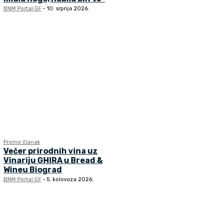
BNM Portal GF
-
10. srpnja 2026.
Promo članak
Večer prirodnih vina uz
Vinariju GHIRA u Bread &
Wineu Biograd
BNM Portal GF
-
5. kolovoza 2026.