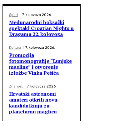
Sport
7. kolovoza 2026.
Međunarodni boksački
spektakl Croatian Nights u
Dragama 22. kolovoza
Kultura
7. kolovoza 2026.
Promocija
fotomonografije “Lunjske
masline” i otvorenje
izložbe Vinka Pešića
Znanost
7. kolovoza 2026.
Hrvatski astronomi
amateri otkrili novu
kandidatkinju za
planetarnu maglicu