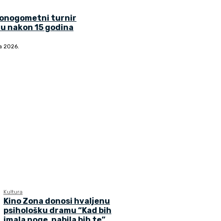
lonogometni turnir
u nakon 15 godina
ja 2026.
Kultura
Kino Zona donosi hvaljenu
psihološku dramu “Kad bih
imala noge, nabila bih te”