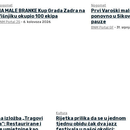
ogomet
Nogomet
NA MALE BRANKE Kup Grada Zadra na
Prvi Varoški ma
Višnjiku okupio 100 ekipa
ponovno u Sikov
pauze
NM Portal JS
-
6. kolovoza 2026.
BNM Portal GF
-
31. srpn
Kultura
a izložba „Tragovi
Rijetka prilika da se u jednom
“: Restaurirane i
tjednu obiđu čak dva jazz
e umjetnine kao
festivala u našoj okolici: