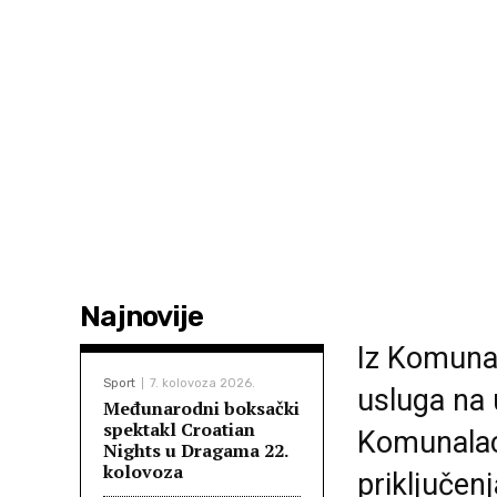
Najnovije
Iz Komunal
Sport
7. kolovoza 2026.
usluga na 
Međunarodni boksački
spektakl Croatian
Komunalac
Nights u Dragama 22.
kolovoza
priključen