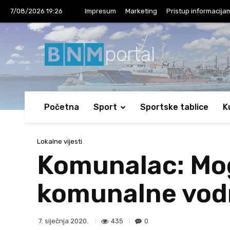
7/08/2026 19:26
Impresum
Marketing
Pristup informacija
portal
Početna
Sport
Sportske tablice
K
Lokalne vijesti
Komunalac: Mog
komunalne vodne
435
0
7. siječnja 2020.