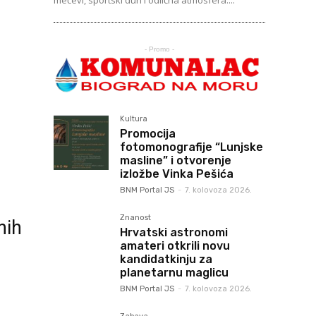
mečevi, sportski duh i odlična atmosfera....
- Promo -
Kultura
Promocija
fotomonografije “Lunjske
masline” i otvorenje
izložbe Vinka Pešića
BNM Portal JS
-
7. kolovoza 2026.
Znanost
nih
Hrvatski astronomi
amateri otkrili novu
kandidatkinju za
planetarnu maglicu
BNM Portal JS
-
7. kolovoza 2026.