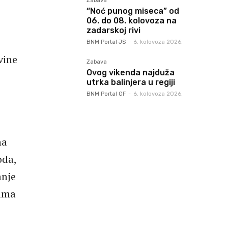
Zabava
“Noć punog miseca” od
06. do 08. kolovoza na
zadarskoj rivi
BNM Portal JS
-
6. kolovoza 2026.
vine
Zabava
Ovog vikenda najduža
utrka balinjera u regiji
BNM Portal GF
-
6. kolovoza 2026.
na
oda,
anje
zama