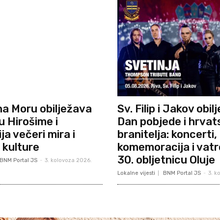
na Moru obilježava
Sv. Filip i Jakov obi
u Hirošime i
Dan pobjede i hrvat
a večeri mira i
branitelja: koncerti,
 kulture
komemoracija i vat
30. obljetnicu Oluje
BNM Portal JS
-
3. kolovoza 2026.
Lokalne vijesti
BNM Portal JS
-
3. k