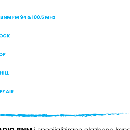
BNM FM 94 & 100.5 MHz
ROCK
OP
HILL
FF AIR