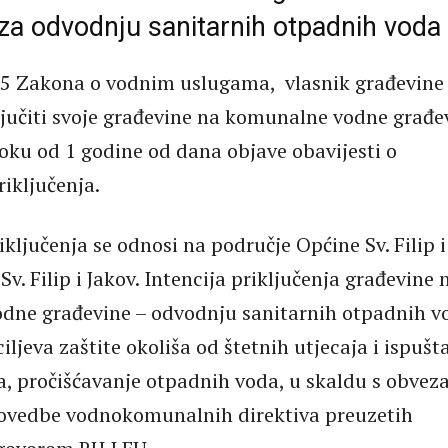
za odvodnju sanitarnih otpadnih voda
55 Zakona o vodnim uslugama, vlasnik građevine
ljučiti svoje građevine na komunalne vodne građe
roku od 1 godine od dana objave obavijesti o
iključenja.
ključenja se odnosi na područje Općine Sv. Filip i
 Sv. Filip i Jakov. Intencija priključenja građevine 
dne građevine – odvodnju sanitarnih otpadnih v
ciljeva zaštite okoliša od štetnih utjecaja i ispušt
, pročišćavanje otpadnih voda, u skaldu s obve
rovedbe vodnokomunalnih direktiva preuzetih