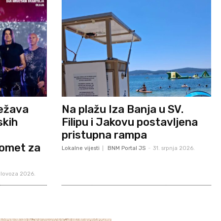
lježava
Na plažu Iza Banja u SV.
skih
Filipu i Jakovu postavljena
pristupna rampa
romet za
Lokalne vijesti
BNM Portal JS
-
31. srpnja 2026.
olovoza 2026.