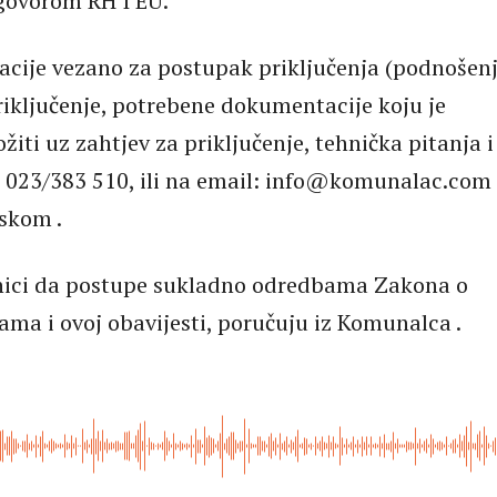
govorom RH I EU.
acije vezano za postupak priključenja (podnošen
riključenje, potrebene dokumentacije koju je
žiti uz zahtjev za priključenje, tehnička pitanja i 
a 023/383 510, ili na email: info@komunalac.com i
skom .
snici da postupe sukladno odredbama Zakona o
ma i ovoj obavijesti, poručuju iz Komunalca .