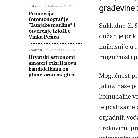
građevine 
Kultura
7. kolovoza 2026.
Promocija
fotomonografije
Sukladno čl. 
“Lunjske masline” i
otvorenje izložbe
dužan je prik
Vinka Pešića
najkasnije u 
Znanost
7. kolovoza 2026.
mogućnosti pr
Hrvatski astronomi
amateri otkrili novu
kandidatkinju za
planetarnu maglicu
Mogućnost pri
Jakov, naselje
komunalne vo
je postizanje 
otpadnih voda
i rokovima p