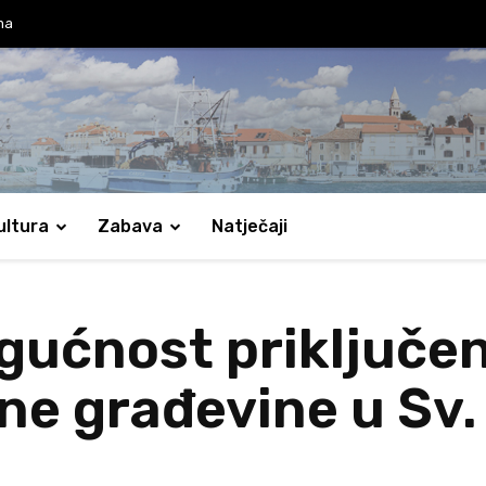
ma
ultura
Zabava
Natječaji
ućnost priključen
 građevine u Sv. 