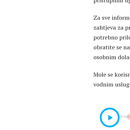
pristupnim u
Za sve inform
zahtjeva za p
potrebno prilo
obratite se n
osobnim dola
Mole se kori
vodnim usluga
00:00