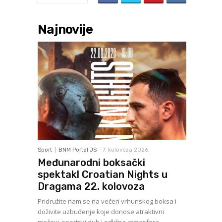
Najnovije
Sport
BNM Portal JS
-
7. kolovoza 2026.
Međunarodni boksački
spektakl Croatian Nights u
Dragama 22. kolovoza
Pridružite nam se na večeri vrhunskog boksa i
doživite uzbuđenje koje donose atraktivni