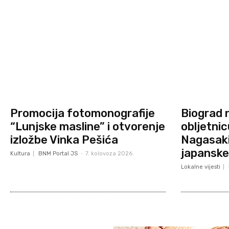
Promocija fotomonografije
Biograd 
“Lunjske masline” i otvorenje
obljetnic
izložbe Vinka Pešića
Nagasakij
japanske
Kultura
BNM Portal JS
-
7. kolovoza 2026.
Lokalne vijesti