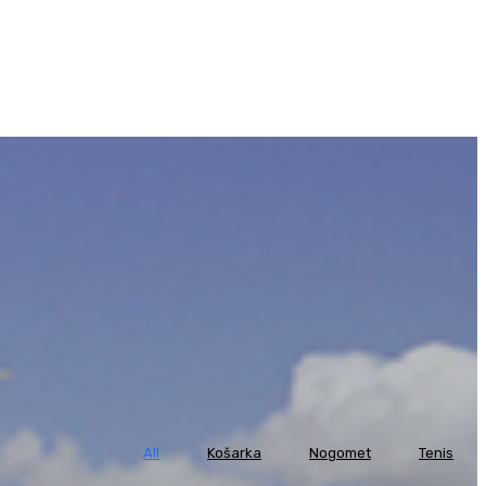
All
Košarka
Nogomet
Tenis