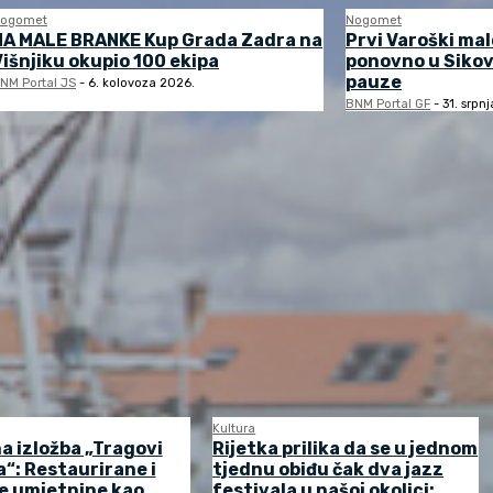
ogomet
Nogomet
NA MALE BRANKE Kup Grada Zadra na
Prvi Varoški ma
Višnjiku okupio 100 ekipa
ponovno u Sikov
pauze
NM Portal JS
-
6. kolovoza 2026.
BNM Portal GF
-
31. srpn
Kultura
a izložba „Tragovi
Rijetka prilika da se u jednom
“: Restaurirane i
tjednu obiđu čak dva jazz
e umjetnine kao
festivala u našoj okolici: