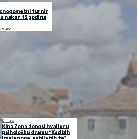
lonogometni turnir
u nakon 15 godina
ja 2026.
Kultura
Kino Zona donosi hvaljenu
psihološku dramu “Kad bih
imala noge, nabila bih te”