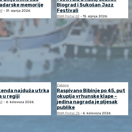
zadarske memorije
Biograd i Sukošan Jazz
Festivali
GF
-
31. srpnja 2026.
BNM Portal GF
-
15. srpnja 2026.
Zabava
kenda najduža utrka
Raspivano Bibinje po 45. put
 u regiji
okuplja vrhunske klape –
jedina nagrada je pljesak
GF
-
6. kolovoza 2026.
publike
BNM Portal JS
-
6. kolovoza 2026.