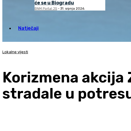
će se u Biogradu
BNM Portal JS
-
31. srpnja 2026.
Natječaji
Lokalne vijesti
Korizmena akcija 
stradale u potres