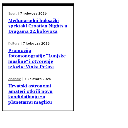
Sport
7. kolovoza 2026.
Međunarodni boksački
spektakl Croatian Nights u
Dragama 22. kolovoza
Kultura
7. kolovoza 2026.
Promocija
fotomonografije “Lunjske
masline” i otvorenje
izložbe Vinka Pešića
Znanost
7. kolovoza 2026.
Hrvatski astronomi
amateri otkrili novu
kandidatkinju za
planetarnu maglicu