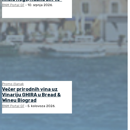
BNM Portal GF
-
10. srpnja 2026.
Promo članak
Večer prirodnih vina uz
Vinariju GHIRA u Bread &
Wineu Biograd
BNM Portal GF
-
5. kolovoza 2026.