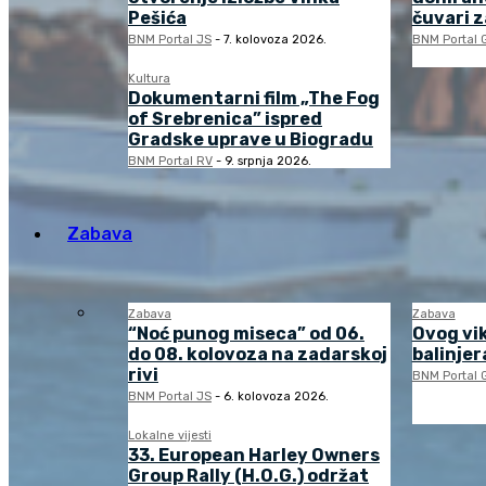
Pešića
čuvari 
BNM Portal JS
-
7. kolovoza 2026.
BNM Portal 
Kultura
Dokumentarni film „The Fog
of Srebrenica” ispred
Gradske uprave u Biogradu
BNM Portal RV
-
9. srpnja 2026.
Zabava
Zabava
Zabava
“Noć punog miseca” od 06.
Ovog vi
do 08. kolovoza na zadarskoj
balinjera
rivi
BNM Portal 
BNM Portal JS
-
6. kolovoza 2026.
Lokalne vijesti
33. European Harley Owners
Group Rally (H.O.G.) održat