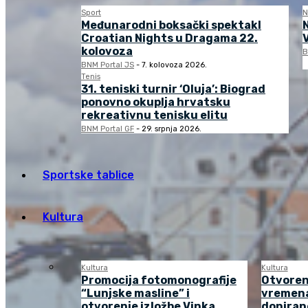
Sport
N
Međunarodni boksački spektakl
Croatian Nights u Dragama 22.
kolovoza
B
BNM Portal JS
-
7. kolovoza 2026.
Tenis
31. teniski turnir ‘Oluja’: Biograd
ponovno okuplja hrvatsku
rekreativnu tenisku elitu
BNM Portal GF
-
29. srpnja 2026.
Sportske tablice
Kultura
Kultura
Kultura
Promocija fotomonografije
Otvoren
“Lunjske masline” i
vremena
otvorenje izložbe Vinka
doniran