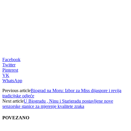
Facebook
Twitter
Pinterest
VK
WhatsApp
Previous article
Biograd na Moru: Izbor za Miss dijaspore i revija
tradicijske odjeće
Next article
U Biogradu , Ninu i Starigradu postavljene nove
senzorske stanice za mjerenje kvalitete zraka
POVEZANO