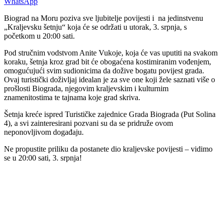
WhatsApp
Biograd na Moru poziva sve ljubitelje povijesti i na jedinstvenu
„Kraljevsku šetnju“ koja će se održati u utorak, 3. srpnja, s
početkom u 20:00 sati.
Pod stručnim vodstvom Anite Vukoje, koja će vas uputiti na svakom
koraku, šetnja kroz grad bit će obogaćena kostimiranim vođenjem,
omogućujući svim sudionicima da dožive bogatu povijest grada.
Ovaj turistički doživljaj idealan je za sve one koji žele saznati više o
prošlosti Biograda, njegovim kraljevskim i kulturnim
znamenitostima te tajnama koje grad skriva.
Šetnja kreće ispred Turističke zajednice Grada Biograda (Put Solina
4), a svi zainteresirani pozvani su da se pridruže ovom
neponovljivom događaju.
Ne propustite priliku da postanete dio kraljevske povijesti – vidimo
se u 20:00 sati, 3. srpnja!
00:00