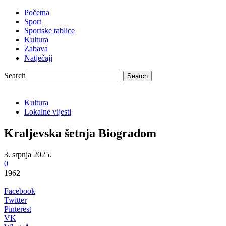
Početna
Sport
Sportske tablice
Kultura
Zabava
Natječaji
Search
Kultura
Lokalne vijesti
Kraljevska šetnja Biogradom
3. srpnja 2025.
0
1962
Facebook
Twitter
Pinterest
VK