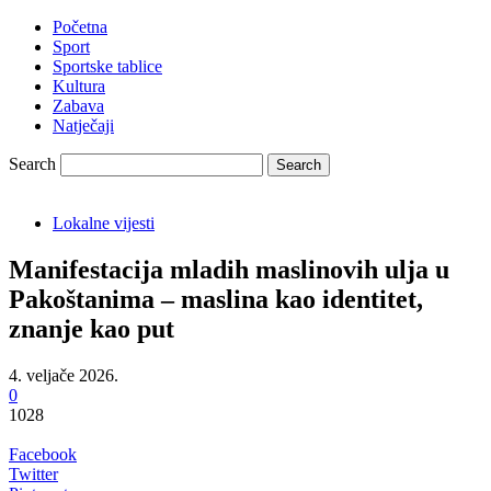
Početna
Sport
Sportske tablice
Kultura
Zabava
Natječaji
Search
Lokalne vijesti
Manifestacija mladih maslinovih ulja u
Pakoštanima – maslina kao identitet,
znanje kao put
4. veljače 2026.
0
1028
Facebook
Twitter