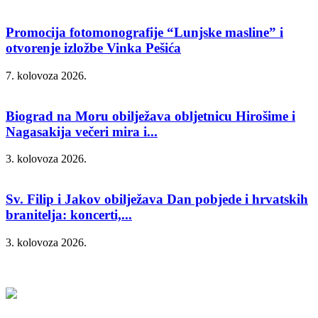
Promocija fotomonografije “Lunjske masline” i
otvorenje izložbe Vinka Pešića
7. kolovoza 2026.
Biograd na Moru obilježava obljetnicu Hirošime i
Nagasakija večeri mira i...
3. kolovoza 2026.
Sv. Filip i Jakov obilježava Dan pobjede i hrvatskih
branitelja: koncerti,...
3. kolovoza 2026.