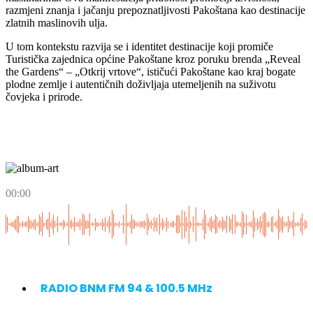
razmjeni znanja i jačanju prepoznatljivosti Pakoštana kao destinacije
zlatnih maslinovih ulja.
U tom kontekstu razvija se i identitet destinacije koji promiče
Turistička zajednica općine Pakoštane kroz poruku brenda „Reveal
the Gardens“ – „Otkrij vrtove“, ističući Pakoštane kao kraj bogate
plodne zemlje i autentičnih doživljaja utemeljenih na suživotu
čovjeka i prirode.
00:00
RADIO BNM FM 94 & 100.5 MHz