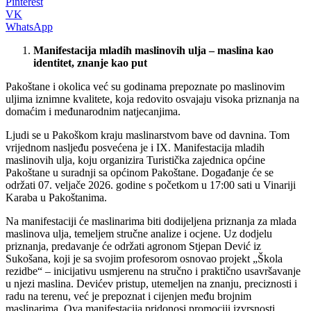
Pinterest
VK
WhatsApp
Manifestacija mladih maslinovih ulja – maslina kao
identitet, znanje kao put
Pakoštane i okolica već su godinama prepoznate po maslinovim
uljima iznimne kvalitete, koja redovito osvajaju visoka priznanja na
domaćim i međunarodnim natjecanjima.
Ljudi se u Pakoškom kraju maslinarstvom bave od davnina. Tom
vrijednom nasljeđu posvećena je i IX. Manifestacija mladih
maslinovih ulja, koju organizira Turistička zajednica općine
Pakoštane u suradnji sa općinom Pakoštane. Događanje će se
održati 07. veljače 2026. godine s početkom u 17:00 sati u Vinariji
Karaba u Pakoštanima.
Na manifestaciji će maslinarima biti dodijeljena priznanja za mlada
maslinova ulja, temeljem stručne analize i ocjene. Uz dodjelu
priznanja, predavanje će održati agronom Stjepan Dević iz
Sukošana, koji je sa svojim profesorom osnovao projekt „Škola
rezidbe“ – inicijativu usmjerenu na stručno i praktično usavršavanje
u njezi maslina. Devićev pristup, utemeljen na znanju, preciznosti i
radu na terenu, već je prepoznat i cijenjen među brojnim
maslinarima. Ova manifestacija pridonosi promociji izvrsnosti,