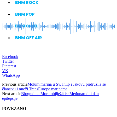
BNM ROCK
BNM POP
BNM CHILL
BNM OFF AIR
Facebook
Twitter
Pinterest
VK
WhatsApp
Previous article
Molum marina u Sv. Filip i Jakovu pridružila se
članstvu i mreži TransEurope marinama
Next article
Biograd na Moru obilježit će Međunarodni dan
epilepsije
POVEZANO