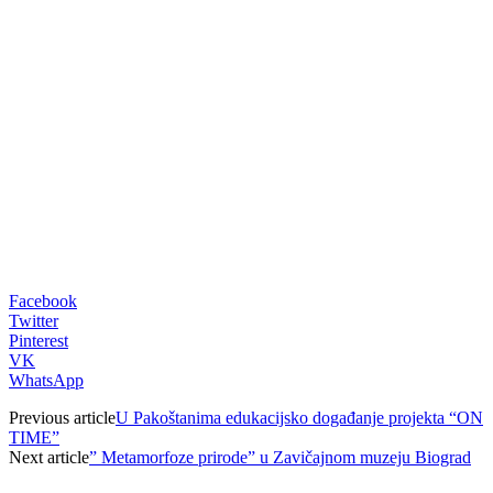
00:00
Facebook
Twitter
Pinterest
VK
WhatsApp
Previous article
U Pakoštanima edukacijsko događanje projekta “ON
TIME”
Next article
” Metamorfoze prirode” u Zavičajnom muzeju Biograd