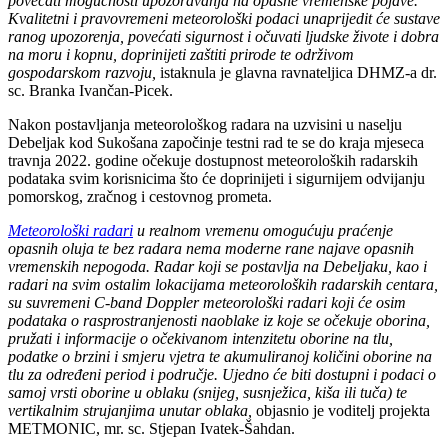
povećati mogućnosti upozoravanja na opasne vremenske pojave.
Kvalitetni i pravovremeni meteorološki podaci unaprijedit će sustave
ranog upozorenja, povećati sigurnost i očuvati ljudske živote i dobra
na moru i kopnu, doprinijeti zaštiti prirode te održivom
gospodarskom razvoju,
istaknula je glavna ravnateljica DHMZ-a dr.
sc. Branka Ivančan-Picek.
Nakon postavljanja meteorološkog radara na uzvisini u naselju
Debeljak kod Sukošana započinje testni rad te se do kraja mjeseca
travnja 2022. godine očekuje dostupnost meteoroloških radarskih
podataka svim korisnicima što će doprinijeti i sigurnijem odvijanju
pomorskog, zračnog i cestovnog prometa.
Meteorološki radari
u realnom vremenu omogućuju praćenje
opasnih oluja te bez radara nema moderne rane najave opasnih
vremenskih nepogoda. Radar koji se postavlja na Debeljaku, kao i
radari na svim ostalim lokacijama meteoroloških radarskih centara,
su suvremeni C-band Doppler meteorološki radari koji će osim
podataka o rasprostranjenosti naoblake iz koje se očekuje oborina,
pružati i informacije o očekivanom intenzitetu oborine na tlu,
podatke o brzini i smjeru vjetra te akumuliranoj količini oborine na
tlu za određeni period i područje. Ujedno će biti dostupni i podaci o
samoj vrsti oborine u oblaku (snijeg, susnježica, kiša ili tuča) te
vertikalnim strujanjima unutar oblaka,
objasnio je voditelj projekta
METMONIC, mr. sc. Stjepan Ivatek-Šahdan.