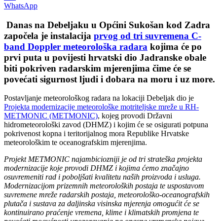
WhatsApp
Danas na Debeljaku u Općini Sukošan kod Zadra
započela je instalacija
prvog od tri suvremena C-
band Doppler meteorološka radara
kojima će po
prvi puta u povijesti hrvatski dio Jadranske obale
biti pokriven radarskim mjerenjima čime će se
povećati sigurnost ljudi i dobara na moru i uz more.
Postavljanje meteorološkog radara na lokaciji Debeljak dio je
Projekta modernizacije meteorološke motriteljske mreže u RH-
METMONIC (METMONIC)
, kojeg provodi Državni
hidrometeorološki zavod (DHMZ) i kojim će se osigurati potpuna
pokrivenost kopna i teritorijalnog mora Republike Hrvatske
meteorološkim te oceanografskim mjerenjima.
Projekt METMONIC najambiciozniji je od tri strateška projekta
modernizacije koje provodi DHMZ i kojima ćemo značajno
osuvremeniti rad i poboljšati kvalitetu naših proizvoda i usluga.
Modernizacijom prizemnih meteoroloških postaja te uspostavom
suvremene mreže radarskih postaja, meteorološko-oceanografskih
plutača i sustava za daljinska visinska mjerenja omogućit će se
kontinuirano praćenje vremena, klime i klimatskih promjena te