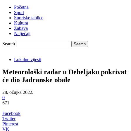
Početna
Sport
Sportske tablice
Kultura
Zabava
Natječaji
Search
Lokalne vijesti
Meteorološki radar u Debeljaku pokrivat
će dio Jadranske obale
28. ožujka 2022.
0
671
Facebook
Twitter
Pinterest
VK