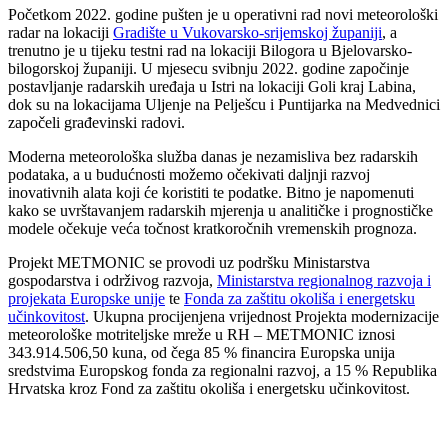
Početkom 2022. godine pušten je u operativni rad novi meteorološki
radar na lokaciji
Gradište u Vukovarsko-srijemskoj županiji
, a
trenutno je u tijeku testni rad na lokaciji Bilogora u Bjelovarsko-
bilogorskoj županiji. U mjesecu svibnju 2022. godine započinje
postavljanje radarskih uređaja u Istri na lokaciji Goli kraj Labina,
dok su na lokacijama Uljenje na Pelješcu i Puntijarka na Medvednici
započeli građevinski radovi.
Moderna meteorološka služba danas je nezamisliva bez radarskih
podataka, a u budućnosti možemo očekivati daljnji razvoj
inovativnih alata koji će koristiti te podatke. Bitno je napomenuti
kako se uvrštavanjem radarskih mjerenja u analitičke i prognostičke
modele očekuje veća točnost kratkoročnih vremenskih prognoza.
Projekt METMONIC se provodi uz podršku Ministarstva
gospodarstva i održivog razvoja,
Ministarstva regionalnog razvoja i
projekata Europske unije
te
Fonda za zaštitu okoliša i energetsku
učinkovitost
. Ukupna procijenjena vrijednost Projekta modernizacije
meteorološke motriteljske mreže u RH – METMONIC iznosi
343.914.506,50 kuna, od čega 85 % financira Europska unija
sredstvima Europskog fonda za regionalni razvoj, a 15 % Republika
Hrvatska kroz Fond za zaštitu okoliša i energetsku učinkovitost.