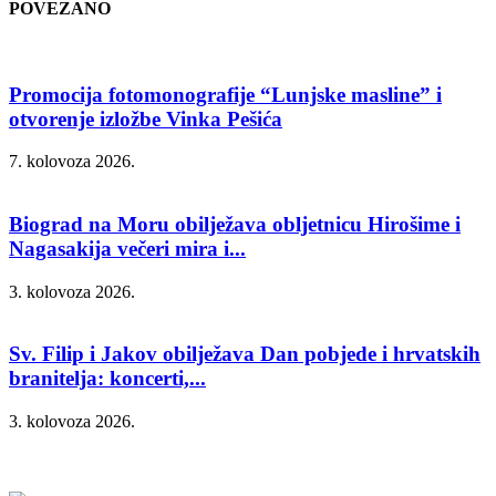
POVEZANO
Promocija fotomonografije “Lunjske masline” i
otvorenje izložbe Vinka Pešića
7. kolovoza 2026.
Biograd na Moru obilježava obljetnicu Hirošime i
Nagasakija večeri mira i...
3. kolovoza 2026.
Sv. Filip i Jakov obilježava Dan pobjede i hrvatskih
branitelja: koncerti,...
3. kolovoza 2026.