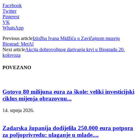
Facebook
Twitter
Pinterest
VK
WhatsApp
Previous article
Izložba Ivana Midžića u Zavičajnom muzeju
Biograd: MetAl
Next article
Akcija dobrovoljnog darivanja krvi u Biogradu 20.
kolovoza
POVEZANO
Gotovo 80 milijuna eura za škole: veliki investicijski
ciklus mijenja obrazovnu...
14. srpnja 2026.
Zadarska županija dodijelila 250.000 eura potpora
za poljoprivredu: ulaganje u mlade,...