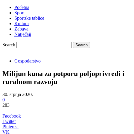
Početna
Sport
Sportske tablice
Kultura
Zabava
Natječaji
Search
Gospodarstvo
Milijun kuna za potporu poljoprivredi i
ruralnom razvoju
30. srpnja 2020.
0
283
Facebook
Twitter
Pinterest
VK