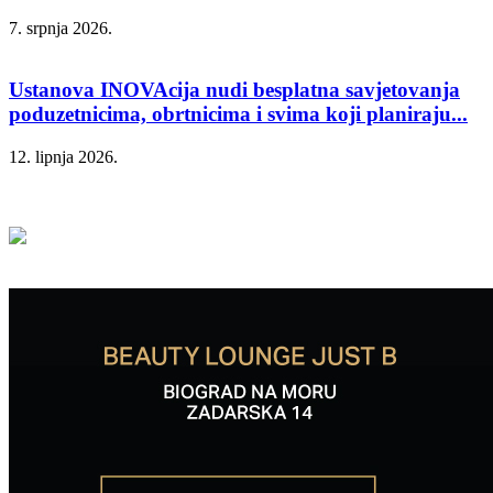
7. srpnja 2026.
Ustanova INOVAcija nudi besplatna savjetovanja
poduzetnicima, obrtnicima i svima koji planiraju...
12. lipnja 2026.