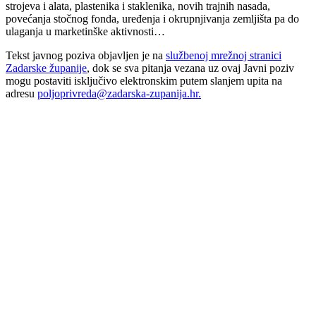
strojeva i alata, plastenika i staklenika, novih trajnih nasada,
povećanja stočnog fonda, uređenja i okrupnjivanja zemljišta pa do
ulaganja u marketinške aktivnosti…
Tekst javnog poziva objavljen je na
službenoj mrežnoj stranici
Zadarske županije
, dok se sva pitanja vezana uz ovaj Javni poziv
mogu postaviti isključivo elektronskim putem slanjem upita na
adresu
poljoprivreda@zadarska-zupanija.hr.
00:00