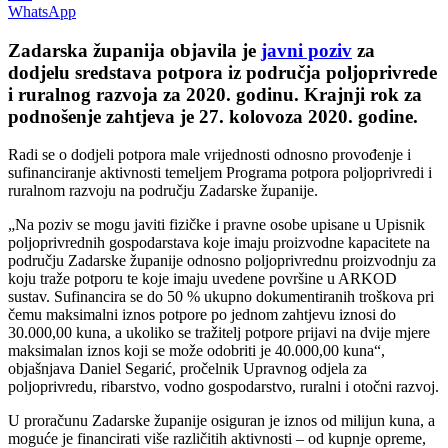
WhatsApp
Zadarska županija objavila je
javni poziv
za
dodjelu sredstava potpora iz područja poljoprivrede
i ruralnog razvoja za 2020. godinu. Krajnji rok za
podnošenje zahtjeva je 27. kolovoza 2020. godine.
Radi se o dodjeli potpora male vrijednosti odnosno provođenje i
sufinanciranje aktivnosti temeljem Programa potpora poljoprivredi i
ruralnom razvoju na području Zadarske županije.
„Na poziv se mogu javiti fizičke i pravne osobe upisane u Upisnik
poljoprivrednih gospodarstava koje imaju proizvodne kapacitete na
području Zadarske županije odnosno poljoprivrednu proizvodnju za
koju traže potporu te koje imaju uvedene površine u ARKOD
sustav. Sufinancira se do 50 % ukupno dokumentiranih troškova pri
čemu maksimalni iznos potpore po jednom zahtjevu iznosi do
30.000,00 kuna, a ukoliko se tražitelj potpore prijavi na dvije mjere
maksimalan iznos koji se može odobriti je 40.000,00 kuna“,
objašnjava Daniel Segarić, pročelnik Upravnog odjela za
poljoprivredu, ribarstvo, vodno gospodarstvo, ruralni i otočni razvoj.
U proračunu Zadarske županije osiguran je iznos od milijun kuna, a
moguće je financirati više različitih aktivnosti – od kupnje opreme,