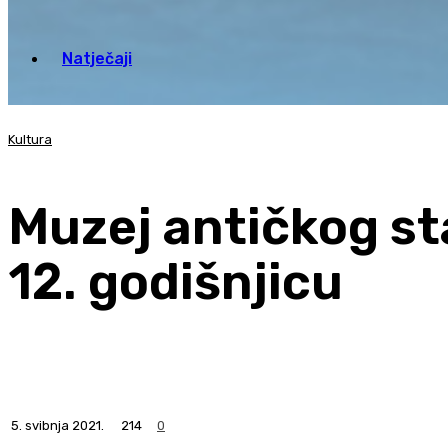
Natječaji
Kultura
Muzej antičkog st
12. godišnjicu
5. svibnja 2021.
214
0