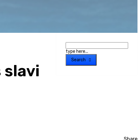
type here...
Search
 slavi
Share