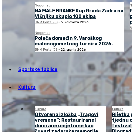
Nogomet
N
NA MALE BRANKE Kup Grada Zadra na
Višnjiku okupio 100 ekipa
BNM Portal JS
-
6. kolovoza 2026.
B
Nogomet
Polača domaćin 9. Varoškog
malonogometnog turnira 2026.
BNM Portal JS
-
22. srpnja 2026.
Sportske tablice
Kultura
Kultura
Kultura
Otvorena izložba „Tragovi
Rijetka 
vremena“: Restaurirane i
tjednu o
donirane umjetnine kao
festival
čuvari zadarske memorije
Biograd