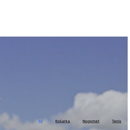
All
Košarka
Nogomet
Tenis