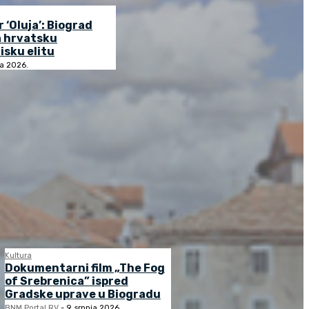
r ‘Oluja’: Biograd
a hrvatsku
isku elitu
ja 2026.
Kultura
Dokumentarni film „The Fog
of Srebrenica” ispred
Gradske uprave u Biogradu
BNM Portal RV
-
9. srpnja 2026.