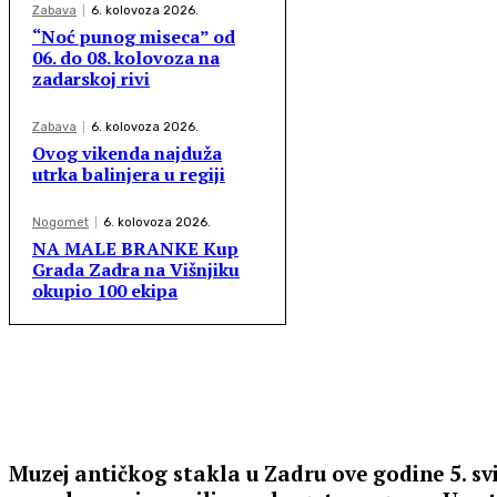
Zabava
6. kolovoza 2026.
“Noć punog miseca” od
06. do 08. kolovoza na
zadarskoj rivi
Zabava
6. kolovoza 2026.
Ovog vikenda najduža
utrka balinjera u regiji
Nogomet
6. kolovoza 2026.
NA MALE BRANKE Kup
Grada Zadra na Višnjiku
okupio 100 ekipa
Muzej antičkog stakla u Zadru ove godine 5. svi