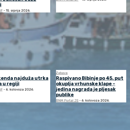
i
GF
-
15. srpnja 2026.
Zabava
kenda najduža utrka
Raspivano Bibinje po 45. put
 u regiji
okuplja vrhunske klape –
jedina nagrada je pljesak
GF
-
6. kolovoza 2026.
publike
BNM Portal JS
-
6. kolovoza 2026.