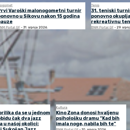
ogomet
Tenis
Prvi Varoški malonogometni turnir
31. teniski turni
ponovno u Sikovu nakon 15 godina
ponovno okuplj
pauze
rekreativnu ten
NM Portal GF
-
31. srpnja 2026.
BNM Portal GF
-
29. srpn
Kultura
prilika da se u jednom
Kino Zona donosi hvaljenu
biđu čak dva jazz
psihološku dramu “Kad bih
a u našoj okolici:
imala noge, nabila bih te”
 i Sukošan Jazz
BNM Portal GF
-
10. srpnja 2026.