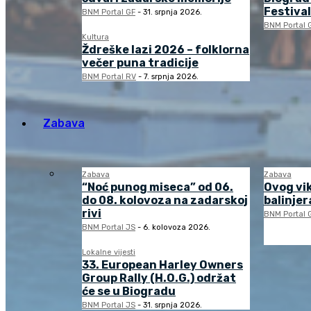
Festival
BNM Portal GF
-
31. srpnja 2026.
BNM Portal 
Kultura
Ždreške lazi 2026 – folklorna
večer puna tradicije
BNM Portal RV
-
7. srpnja 2026.
Zabava
Zabava
Zabava
“Noć punog miseca” od 06.
Ovog vi
do 08. kolovoza na zadarskoj
balinjera
rivi
BNM Portal 
BNM Portal JS
-
6. kolovoza 2026.
Lokalne vijesti
33. European Harley Owners
Group Rally (H.O.G.) održat
će se u Biogradu
BNM Portal JS
-
31. srpnja 2026.