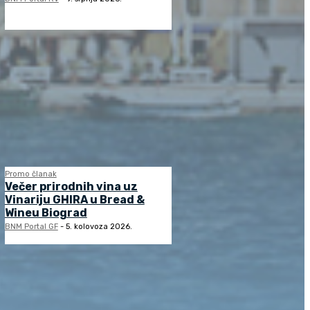
Promo članak
Večer prirodnih vina uz
Vinariju GHIRA u Bread &
Wineu Biograd
BNM Portal GF
-
5. kolovoza 2026.