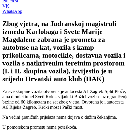
Pinterest
VK
WhatsApp
Zbog vjetra, na Jadranskoj magistrali
između Karlobaga i Svete Marije
Magdalene zabrana je prometa za
autobuse na kat, vozila s kamp-
prikolicama, motocikle, dostavna vozila i
vozila s natkrivenim teretnim prostorom
(I. i II. skupina vozila), izvijestio je u
srijedu Hrvatski auto klub (HAK)
Za sve skupine vozila otvorena je autocesta A1 Zagreb-Split-Ploče,
a na dionici tunel Sveti Rok – vijadukt Božići vozi se uz ograničenje
brzine od 60 kilometara na sat zbog vjetra. Otvorena je i autocesta
A6 Rijeka-Zagreb, Krčki most i Paški most.
Na većini graničnih prijelaza nema dojava o dužim čekanjima.
U pomorskom prometu nema poteškoća.