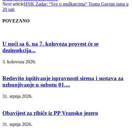
Next article
HNK Zadar: “Sve o muškarcima” Teatra Gavran sutra u
20 sati
POVEZANO
U noći sa 6. na 7. kolovoza provest će se
dezinsekcija...
3. kolovoza 2026.
Redovito ispitivanje ispravnosti sirena i sustava za
uzbunjivanje u subotu 01....
31. srpnja 2026.
Obavijest za ribiče iz PP Vransko jezero
31. srpnja 2026.