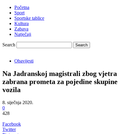
Početna
Sport
Sportske tablice
Kultura
Zabava
Natječaji
Search
Obavijesti
Na Jadranskoj magistrali zbog vjetra
zabrana prometa za pojedine skupine
vozila
8. siječnja 2020.
0
428
Facebook
Twitter